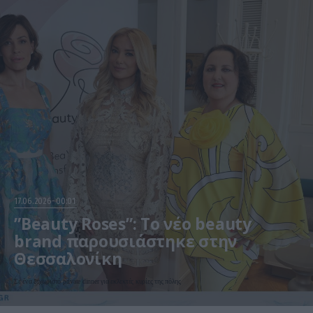
17.06.2026
00:01
”Beauty Roses”: Το νέο beauty
brand παρουσιάστηκε στην
Θεσσαλονίκη
Σε ένα ξεχωριστό private dinner για εκλεκτές κυρίες της πόλης