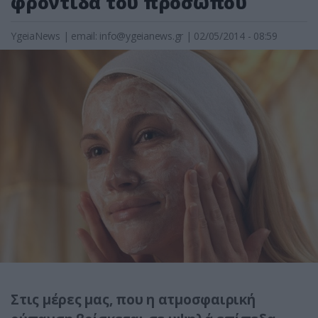
φροντίδα του προσώπου
YgeiaNews
|
email:
info@ygeianews.gr
| 02/05/2014 - 08:59
Στις μέρες μας, που η ατμοσφαιρική