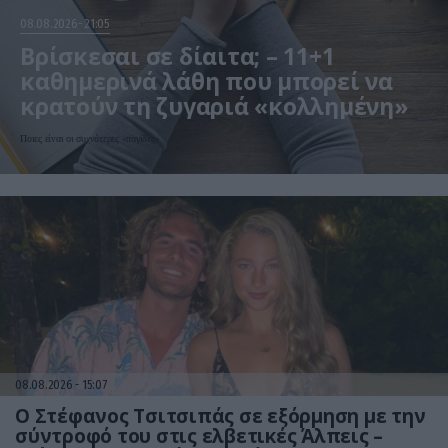
08.08.2026
21:05
Βρίσκεσαι σε δίαιτα; – 11+1
καθημερινά λάθη που μπορεί να
κρατούν τη ζυγαριά «κολλημένη»
Ποιες είναι οι συχνότερες «παγίδες»
08.08.2026
15:07
Ο Στέφανος Τσιτσιπάς σε εξόρμηση με την
σύντροφό του στις ελβετικές Άλπεις –