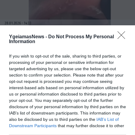
28.01.2026
14:33
Πάτρα: Έβαλε υαλουρονικό σε νυχάδικο
YgeiamasNews -
Do Not Process My Personal
και παραμορφώθηκε – «Χρησιμοποιούν
Information
κινέζικα υλικά»
If you wish to opt-out of the sale, sharing to third parties, or
processing of your personal or sensitive information for
ΔΗΜΟΦΙΛΗ
targeted advertising by us, please use the below opt-out
section to confirm your selection. Please note that after your
opt-out request is processed you may continue seeing
interest-based ads based on personal information utilized by
us or personal information disclosed to third parties prior to
your opt-out. You may separately opt-out of the further
disclosure of your personal information by third parties on the
IAB’s list of downstream participants. This information may
also be disclosed by us to third parties on the
IAB’s List of
Downstream Participants
that may further disclose it to other
third parties.