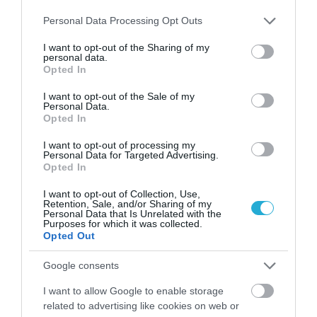
ΥΓΕΙΑ
Please note that this website/app uses one or more Google
Personal Data Processing Opt Outs
1
Αυτό είναι το θαυματουργό έλαιο που
services and may gather and store information including but
προστατεύει από το Αλτχάιμερ
not limited to your visit or usage behaviour. You may click to
I want to opt-out of the Sharing of my
personal data.
grant or deny consent to Google and its third-party tags to
Opted In
use your data for below specified purposes in below Google
consent section.
I want to opt-out of the Sale of my
Personal Data.
Opted In
I want to opt-out of processing my
Personal Data for Targeted Advertising.
Opted In
I want to opt-out of Collection, Use,
ΥΓΕΙΑ
Retention, Sale, and/or Sharing of my
Personal Data that Is Unrelated with the
2
Το τρόφιμο που θωρακίζει «αθόρυβα»
Purposes for which it was collected.
τα οστά σε κάθε ηλικία… δεν είναι το
Opted Out
γάλα!
Google consents
I want to allow Google to enable storage
related to advertising like cookies on web or