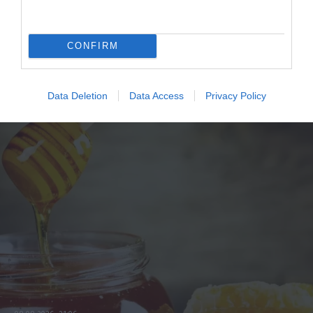
4
παλμοί και ποια τα επικίνδυνα όρια –
Πότε πρέπει να ανησυχήσετε
CONFIRM
ΠΕΡΙΣΣΟΤΕΡΑ
Data Deletion
Data Access
Privacy Policy