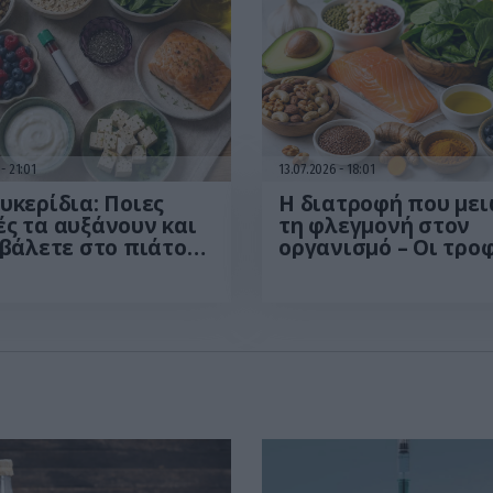
6
21:01
13.07.2026
18:01
υκερίδια: Ποιες
Η διατροφή που μει
ς τα αυξάνουν και
τη φλεγμονή στον
 βάλετε στο πιάτο
οργανισμό – Οι τρο
ια την καλύτερη
που προστατεύουν 
σή τους
υγεία