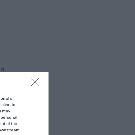
ία
sonal or
ection to
ou may
 personal
out of the
 downstream