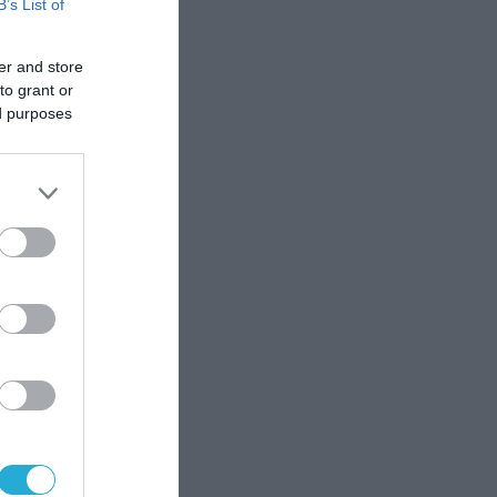
B’s List of
er and store
to grant or
ed purposes