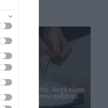
ner αποκαλύπτει: Αυτό είναι
α παπούτσια που αυξάνει
τραυματισμών