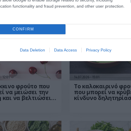
Η επιλογή του κατάλληλου παπουτσιού για κάθε
cation functionality and fraud prevention, and other user protection.
CONFIRM
Data Deletion
Data Access
Privacy Policy
6
12:01
14.07.2026
15:01
κκινο φρούτο που
Το καλοκαιρινό φρο
ί να μειώσει την
που μπορεί να κρύβ
 και να βελτιώσει
κίνδυνο δηλητηρίασ
υαισθησία στην
Το λάθος που κάνου
υλίνη
όλοι πριν το φάνε