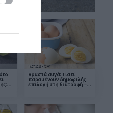
 είδος προπόνησης δεν αφορά μόνο την άνεση
14.07.2026
12:01
ύτο
Βραστά αυγά: Γιατί
ει
παραμένουν δημοφιλής
ης:
επιλογή στη διατροφή –
ν
Τα οφέλη τους