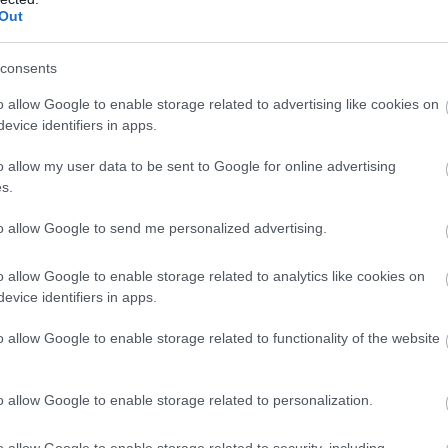
Out
consents
o allow Google to enable storage related to advertising like cookies on
evice identifiers in apps.
o allow my user data to be sent to Google for online advertising
s.
to allow Google to send me personalized advertising.
o allow Google to enable storage related to analytics like cookies on
evice identifiers in apps.
16.07.2026
00:01
o allow Google to enable storage related to functionality of the website
ύνται
Personal trai
κά οφέλη για
το λάθος με τ
o allow Google to enable storage related to personalization.
τον κίνδυνο 
o allow Google to enable storage related to security, including