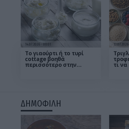
14.07.2026
00:01
13.07.202
Το γιαούρτι ή το τυρί
Τριγλ
cottage βοηθά
τροφέ
περισσότερο στην
τι να
απώλεια βάρους; – Τι
σας γ
προτείνουν οι ειδικοί
ρύθμι
ΔΗΜΟΦΙΛΗ