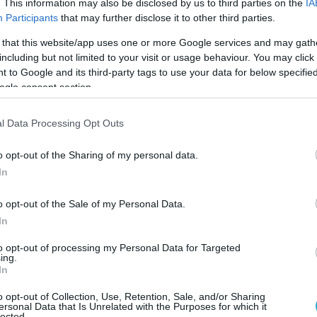
. This information may also be disclosed by us to third parties on the
IA
Participants
that may further disclose it to other third parties.
 that this website/app uses one or more Google services and may gath
including but not limited to your visit or usage behaviour. You may click 
 to Google and its third-party tags to use your data for below specifi
ogle consent section.
l Data Processing Opt Outs
o opt-out of the Sharing of my personal data.
In
o opt-out of the Sale of my Personal Data.
τικοί στις αγορές τους και να επιβεβαιώνουν την
In
ν που αγοράζουν, προκειμένου να αποφύγουν
to opt-out of processing my Personal Data for Targeted
ing.
In
o opt-out of Collection, Use, Retention, Sale, and/or Sharing
ersonal Data that Is Unrelated with the Purposes for which it
lected.