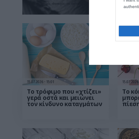
Είναι πραγματικός «θησαυρός» για την υγεία
authenti
15.07.2026
15:01
15.07.202
Το τρόφιμο που «χτίζει»
Το κό
γερά οστά και μειώνει
μπορε
τον κίνδυνο καταγμάτων
πίεση
την ε
ινσο