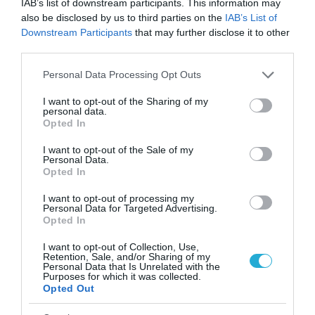
IAB’s list of downstream participants. This information may
also be disclosed by us to third parties on the
IAB’s List of
Downstream Participants
that may further disclose it to other
third parties.
15.07.2026
12:01
Το κόκκινο φρούτο που μπορεί να μειώσει
Please note that this website/app uses one or more Google
Personal Data Processing Opt Outs
την πίεση και να βελτιώσει την
services and may gather and store information including but
ευαισθησία στην ινσουλίνη
not limited to your visit or usage behaviour. You may click to
I want to opt-out of the Sharing of my
personal data.
grant or deny consent to Google and its third-party tags to
Opted In
use your data for below specified purposes in below Google
consent section.
I want to opt-out of the Sale of my
Personal Data.
Opted In
I want to opt-out of processing my
Personal Data for Targeted Advertising.
Opted In
I want to opt-out of Collection, Use,
Retention, Sale, and/or Sharing of my
14.07.2026
15:01
Personal Data that Is Unrelated with the
Purposes for which it was collected.
Το καλοκαιρινό φρούτο που μπορεί να
Opted Out
κρύβει κίνδυνο δηλητηρίασης: Το λάθος