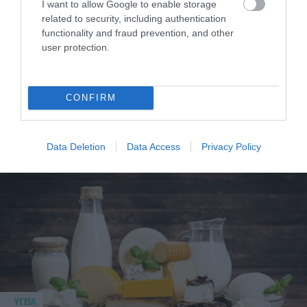
I want to allow Google to enable storage
related to security, including authentication
functionality and fraud prevention, and other
user protection.
CONFIRM
ΥΓΕΙΑ
1
Αυτό είναι το θαυματουργό έλαιο που
προστατεύει από το Αλτχάιμερ
Data Deletion
Data Access
Privacy Policy
ΥΓΕΙΑ