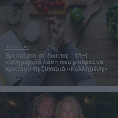
08.08.2026
21:05
Βρίσκεσαι σε δίαιτα; – 11+1
καθημερινά λάθη που μπορεί να
κρατούν τη ζυγαριά «κολλημένη»
Ποιες είναι οι συχνότερες «παγίδες»