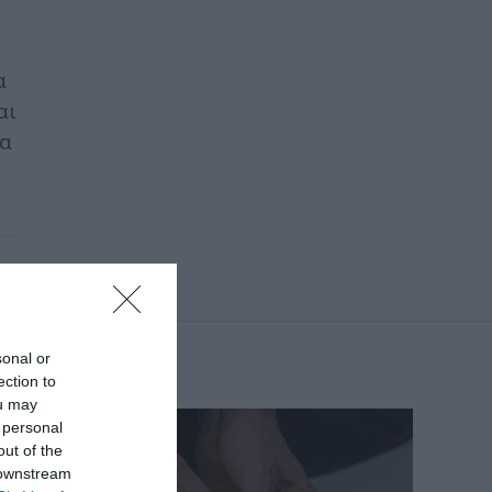
α
αι
τα
sonal or
ection to
ou may
 personal
out of the
 downstream