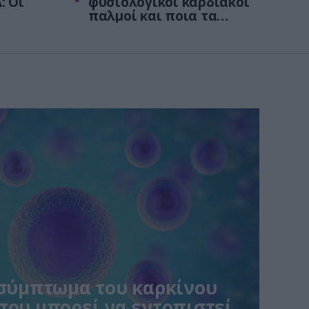
: Οι
φυσιολογικοί καρδιακοί
παλμοί και ποια τα
στις
επικίνδυνα όρια – Πότε
πρέπει να ανησυχήσετε
 σύμπτωμα του καρκίνου
που μπορεί να εντοπιστεί