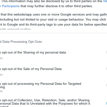
. This information may also be disclosed by us to third parties on the
IA
Participants
that may further disclose it to other third parties.
 that this website/app uses one or more Google services and may gath
including but not limited to your visit or usage behaviour. You may click 
 to Google and its third-party tags to use your data for below specifi
ogle consent section.
16.07.2026
00:01
ύνται
l Data Processing Opt Outs
Personal trai
κά οφέλη για
το λάθος με τ
o opt-out of the Sharing of my personal data.
τον κίνδυνο 
In
Η επιλογή του κατάλληλου παπουτσιού για κάθε
o opt-out of the Sale of my Personal Data.
In
to opt-out of processing my Personal Data for Targeted
ing.
In
o opt-out of Collection, Use, Retention, Sale, and/or Sharing
ersonal Data that Is Unrelated with the Purposes for which it
lected.