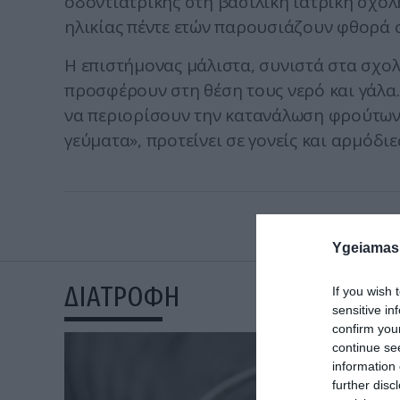
οδοντιατρικής στη βασιλική ιατρική σχολή
ηλικίας πέντε ετών παρουσιάζουν φθορά σ
Η επιστήμονας μάλιστα, συνιστά στα σχο
προσφέρουν στη θέση τους νερό και γάλα
να περιορίσουν την κατανάλωση φρούτων 
γεύματα», προτείνει σε γονείς και αρμόδιε
Ygeiamas
ΔΙΑΤΡΟΦΗ
If you wish 
sensitive in
confirm you
continue se
information 
further disc