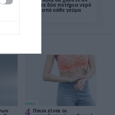
πίνετε δύο ποτήρια νερό
φές
πριν από κάθε γεύμα
την
KΑΡΔΙΑ
4
νων
Ποιοι είναι οι