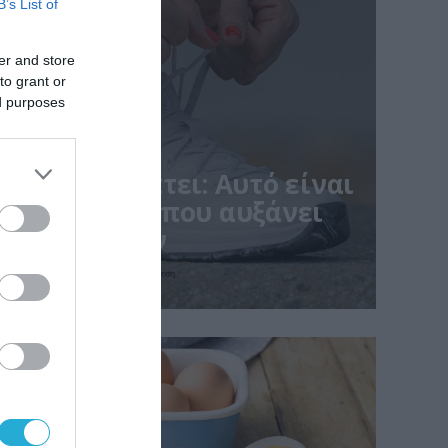
B’s List of
er and store
to grant or
ed purposes
ner αποκαλύπτει: Αυτό είναι
α παπούτσια που αυξάνει
τραυματισμών
 είδος προπόνησης δεν αφορά μόνο την άνεση