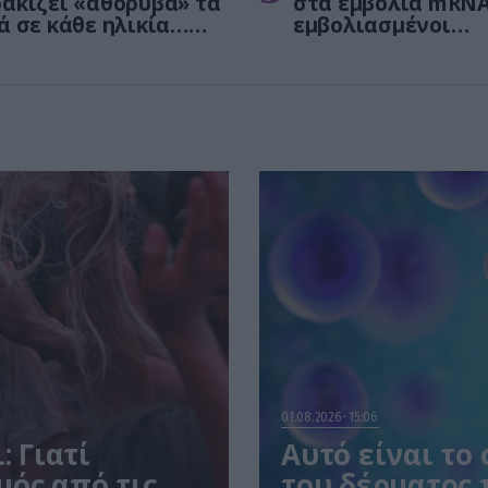
ακίζει «αθόρυβα» τα
στα εμβόλια mRNA
ά σε κάθε ηλικία…
εμβολιασμένοι
 είναι το γάλα!
πεθαίνουν πλέον 
ΗΠΑ από COVID-19
01.08.2026
15:06
: Γιατί
Αυτό είναι το
μός από τις
του δέρματος 