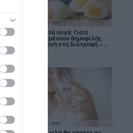
14.07.2026
12:01
ύτο
Βραστά αυγά: Γιατί
ει
παραμένουν δημοφιλής
ης:
επιλογή στη διατροφή –
ν
Τα οφέλη τους
13.07.2026
09:01
ώνει
Τόσα κιλά θα χάσετε αν