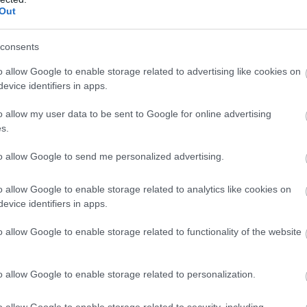
Out
consents
6
12:01
14.07.2026
15:01
o allow Google to enable storage related to advertising like cookies on
κκινο φρούτο που
Το καλοκαιρινό φρο
ί να μειώσει την
που μπορεί να κρύβ
evice identifiers in apps.
 και να βελτιώσει
κίνδυνο δηλητηρίασ
υαισθησία στην
Το λάθος που κάνου
o allow my user data to be sent to Google for online advertising
υλίνη
όλοι πριν το φάνε
s.
to allow Google to send me personalized advertising.
o allow Google to enable storage related to analytics like cookies on
evice identifiers in apps.
o allow Google to enable storage related to functionality of the website
o allow Google to enable storage related to personalization.
6
21:01
13.07.2026
18:01
υκερίδια: Ποιες
Η διατροφή που μει
o allow Google to enable storage related to security, including