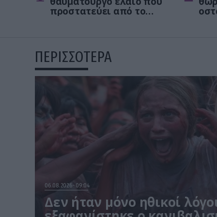
θαυματουργό έλαιο που
θωρ
προστατεύει από το
οστ
Αλτχάιμερ
δεν
ΠΕΡΙΣΣΟΤΕΡΑ
06.08.2026
09:04
Δεν ήταν μόνο ηθικοί λόγοι
εξαφανίστηκε ο κανιβαλισ