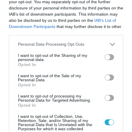
your opt-out. You may separately opt-out of the further
disclosure of your personal information by third parties on the
IAB’s list of downstream participants. This information may
also be disclosed by us to third parties on the
IAB’s List of
Downstream Participants
that may further disclose it to other
third parties.
13.07.2026
21:01
Please note that this website/app uses one or more Google
Personal Data Processing Opt Outs
services and may gather and store information including but
Τριγλυκερίδια: Ποιες τροφές τα αυξάνουν
not limited to your visit or usage behaviour. You may click to
I want to opt-out of the Sharing of my
και τι να βάλετε στο πιάτο σας για την
personal data.
grant or deny consent to Google and its third-party tags to
καλύτερη ρύθμισή τους
Opted In
use your data for below specified purposes in below Google
consent section.
I want to opt-out of the Sale of my
Personal Data.
Opted In
I want to opt-out of processing my
Personal Data for Targeted Advertising.
Opted In
I want to opt-out of Collection, Use,
Retention, Sale, and/or Sharing of my
Personal Data that Is Unrelated with the
Purposes for which it was collected.
13.07.2026
18:01