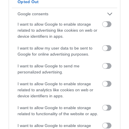
Opted Out
Η διατροφή που μειώνει τη φλεγμονή στον
οργανισμό – Οι τροφές που προστατεύουν
Google consents
την υγεία
I want to allow Google to enable storage
related to advertising like cookies on web or
device identifiers in apps.
I want to allow my user data to be sent to
Google for online advertising purposes.
I want to allow Google to send me
personalized advertising.
I want to allow Google to enable storage
13.07.2026
09:01
related to analytics like cookies on web or
Τόσα κιλά θα χάσετε αν πίνετε δύο
device identifiers in apps.
ποτήρια νερό πριν από κάθε γεύμα
I want to allow Google to enable storage
related to functionality of the website or app.
ΔΗΜΟΦΙΛΗ
I want to allow Google to enable storage