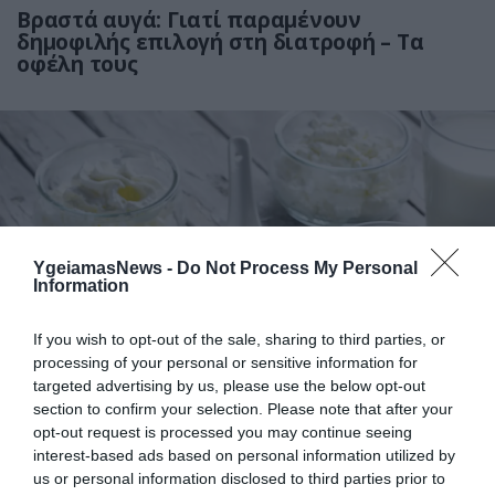
Βραστά αυγά: Γιατί παραμένουν
δημοφιλής επιλογή στη διατροφή – Τα
οφέλη τους
YgeiamasNews -
Do Not Process My Personal
Information
14.07.2026
00:01
If you wish to opt-out of the sale, sharing to third parties, or
Το γιαούρτι ή το τυρί cottage βοηθά
processing of your personal or sensitive information for
περισσότερο στην απώλεια βάρους; – Τι
targeted advertising by us, please use the below opt-out
προτείνουν οι ειδικοί
section to confirm your selection. Please note that after your
opt-out request is processed you may continue seeing
interest-based ads based on personal information utilized by
us or personal information disclosed to third parties prior to