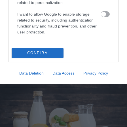
related to personalization.
I want to allow Google to enable storage
related to security, including authentication
functionality and fraud prevention, and other
user protection.
CONFIRM
ΥΓΕΙΑ
1
Αυτό είναι το θαυματουργό έλαιο που
Data Deletion
Data Access
Privacy Policy
προστατεύει από το Αλτχάιμερ