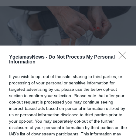
YgeiamasNews -
Do Not Process My Personal
Information
16.07.2026
00:01
Personal trainer αποκαλύπτει: Αυτό είναι
If you wish to opt-out of the sale, sharing to third parties, or
το λάθος με τα παπούτσια που αυξάνει
processing of your personal or sensitive information for
τον κίνδυνο τραυματισμών
targeted advertising by us, please use the below opt-out
section to confirm your selection. Please note that after your
opt-out request is processed you may continue seeing
interest-based ads based on personal information utilized by
us or personal information disclosed to third parties prior to
your opt-out. You may separately opt-out of the further
disclosure of your personal information by third parties on the
IAB’s list of downstream participants. This information may