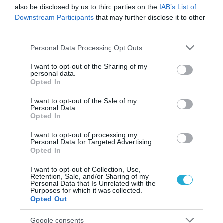
also be disclosed by us to third parties on the
IAB’s List of
Downstream Participants
that may further disclose it to other
third parties.
15.07.2026
15:01
Το τρόφιμο που «χτίζει» γερά οστά και
Please note that this website/app uses one or more Google
Personal Data Processing Opt Outs
μειώνει τον κίνδυνο καταγμάτων
services and may gather and store information including but
not limited to your visit or usage behaviour. You may click to
I want to opt-out of the Sharing of my
personal data.
grant or deny consent to Google and its third-party tags to
Opted In
use your data for below specified purposes in below Google
consent section.
I want to opt-out of the Sale of my
Personal Data.
Opted In
I want to opt-out of processing my
Personal Data for Targeted Advertising.
Opted In
I want to opt-out of Collection, Use,
15.07.2026
12:01
Retention, Sale, and/or Sharing of my
Personal Data that Is Unrelated with the
Το κόκκινο φρούτο που μπορεί να μειώσει
Purposes for which it was collected.
την πίεση και να βελτιώσει την
Opted Out
ευαισθησία στην ινσουλίνη
Google consents