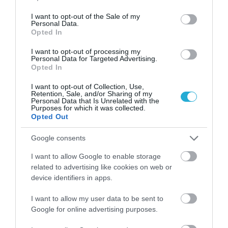
use your data for below specified purposes in below Google
consent section.
I want to opt-out of the Sale of my
Personal Data.
Opted In
ΥΓΕΙΑ
2
Το τρόφιμο που θωρακίζει «αθόρυβα»
I want to opt-out of processing my
Personal Data for Targeted Advertising.
τα οστά σε κάθε ηλικία… δεν είναι το
Opted In
γάλα!
I want to opt-out of Collection, Use,
Retention, Sale, and/or Sharing of my
Personal Data that Is Unrelated with the
Purposes for which it was collected.
Opted Out
Google consents
I want to allow Google to enable storage
related to advertising like cookies on web or
device identifiers in apps.
ΦΑΡΜΑΚΑ
3
I want to allow my user data to be sent to
Ανατροπή δεδομένων στα εμβόλια
mRNA: Οι εμβολιασμένοι πεθαίνουν
Google for online advertising purposes.
πλέον στις ΗΠΑ από COVID-19