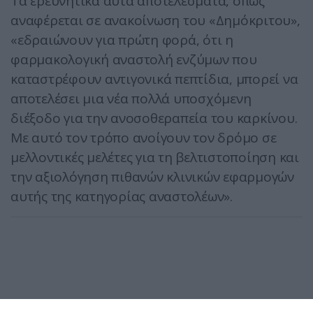
Τα ερευνητικά αυτά αποτελέσματα, όπως
αναφέρεται σε ανακοίνωση του «Δημόκριτου»,
«εδραιώνουν για πρώτη φορά, ότι η
φαρμακολογική αναστολή ενζύμων που
καταστρέφουν αντιγονικά πεπτίδια, μπορεί να
αποτελέσει μια νέα πολλά υποσχόμενη
διέξοδο για την ανοσοθεραπεία του καρκίνου.
Με αυτό τον τρόπο ανοίγουν τον δρόμο σε
μελλοντικές μελέτες για τη βελτιστοποίηση και
την αξιολόγηση πιθανών κλινικών εφαρμογών
αυτής της κατηγορίας αναστολέων».