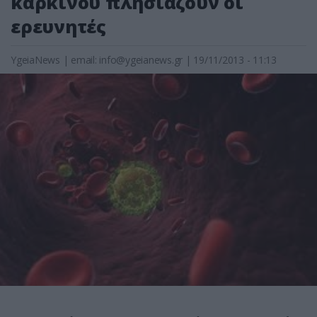
καρκίνου πλησιάζουν οι
ερευνητές
YgeiaNews
|
email:
info@ygeianews.gr
| 19/11/2013 - 11:13