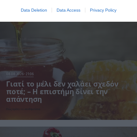
Data Deletion
Data Access
Privacy Policy
08.08.2026
21:06
Γιατί το μέλι δεν χαλάει σχεδόν
ποτέ; – Η επιστήμη δίνει την
απάντηση
Πώς πρέπει να αποθηκεύεται