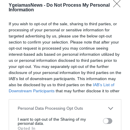
YgeiamasNews -
Do Not Process My Personal
ΔΗΜΟΦΙΛΗ
Information
If you wish to opt-out of the sale, sharing to third parties, or
processing of your personal or sensitive information for
targeted advertising by us, please use the below opt-out
section to confirm your selection. Please note that after your
opt-out request is processed you may continue seeing
interest-based ads based on personal information utilized by
us or personal information disclosed to third parties prior to
your opt-out. You may separately opt-out of the further
disclosure of your personal information by third parties on the
ΥΓΕΙΑ
IAB’s list of downstream participants. This information may
1
Αυτό είναι το θαυματουργό έλαιο που
also be disclosed by us to third parties on the
IAB’s List of
προστατεύει από το Αλτχάιμερ
Downstream Participants
that may further disclose it to other
third parties.
Please note that this website/app uses one or more Google
Personal Data Processing Opt Outs
services and may gather and store information including but
not limited to your visit or usage behaviour. You may click to
I want to opt-out of the Sharing of my
personal data.
grant or deny consent to Google and its third-party tags to
Opted In