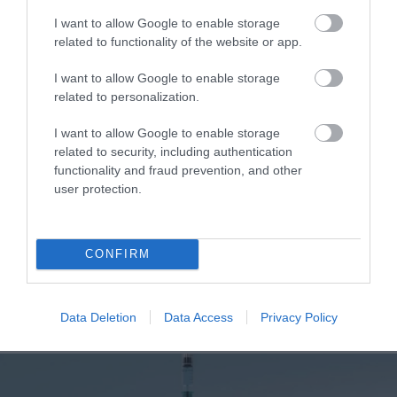
I want to allow Google to enable storage
ΥΓΕΙΑ
related to functionality of the website or app.
1
Αυτό είναι το θαυματουργό έλαιο που
προστατεύει από το Αλτχάιμερ
I want to allow Google to enable storage
related to personalization.
I want to allow Google to enable storage
related to security, including authentication
functionality and fraud prevention, and other
user protection.
CONFIRM
ΥΓΕΙΑ
2
Το τρόφιμο που θωρακίζει «αθόρυβα»
τα οστά σε κάθε ηλικία… δεν είναι το
Data Deletion
Data Access
Privacy Policy
γάλα!