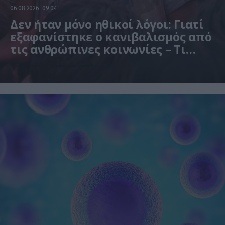
06.08.2026
09:04
Δεν ήταν μόνο ηθικοί λόγοι: Γιατί
εξαφανίστηκε ο κανιβαλισμός από
τις ανθρώπινες κοινωνίες – Τι
δείχνει νέα έρευνα
Η μελέτη βασίστηκε σε μαθηματικά μοντέλα