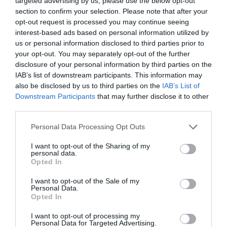
targeted advertising by us, please use the below opt-out
σημασίας για την υγεία της καρδιάς.
section to confirm your selection. Please note that after your
opt-out request is processed you may continue seeing
Χρησιμοποιήστε συσκευές
interest-based ads based on personal information utilized by
us or personal information disclosed to third parties prior to
παρακολούθησης δραστηριότητας
your opt-out. You may separately opt-out of the further
disclosure of your personal information by third parties on the
Οι συσκευές αυτές μπορούν να σας
IAB’s list of downstream participants. This information may
βοηθήσουν να παρακολουθείτε τη
also be disclosed by us to third parties on the
IAB’s List of
δραστηριότητά σας και να θέτετε εφικτούς
Downstream Participants
that may further disclose it to other
third parties.
στόχους.
Please note that this website/app uses one or more Google
Personal Data Processing Opt Outs
Η ενσωμάτωση της άσκησης στην καθημερινή
services and may gather and store information including but
ρουτίνα δεν απαιτεί μεγάλες επενδύσεις ή
not limited to your visit or usage behaviour. You may click to
I want to opt-out of the Sharing of my
personal data.
grant or deny consent to Google and its third-party tags to
ακριβό εξοπλισμό. Από το περπάτημα στη
Opted In
use your data for below specified purposes in below Google
δουλειά μέχρι το χορό στο σπίτι, κάθε μικρή
consent section.
I want to opt-out of the Sale of my
Personal Data.
προσπάθεια μετράει.
Opted In
Η ιεράρχηση της σωματικής δραστηριότητας
I want to opt-out of processing my
Personal Data for Targeted Advertising.
όχι μόνο βελτιώνει την υγεία της καρδιάς,