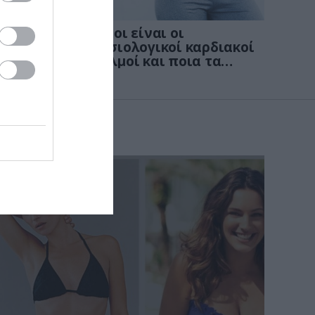
KΑΡΔΙΑ
4
νων
Ποιοι είναι οι
: Οι
φυσιολογικοί καρδιακοί
παλμοί και ποια τα
στις
επικίνδυνα όρια – Πότε
πρέπει να ανησυχήσετε