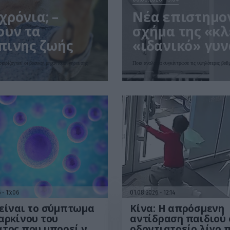
ρόνια; –
Νέα επιστημον
ουν τα
σχήμα της «κλ
πινης ζωής
«ιδανικό» γυν
ριορίζονταν οι βασικοί μηχανισμοί γήρανσης
Ποια αναλογία συγκέντρωσε τις υψηλότερες βαθ
6
15:06
01.08.2026
12:14
είναι το σύμπτωμα
Κίνα: Η απρόσμενη
αρκίνου του
αντίδραση παιδιού 
τος που μπορεί να
οδοντιατρείο λίγο 