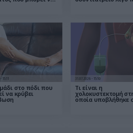
ιστεί στο
από εξαγωγή δοντι
τήριο! – Τι δείχνει
που έγινε viral – Δεί
έρευνα
βίντεο
6
15:11
31.07.2026
15:10
μάδι στο πόδι που
Τι είναι η
ί να κρύβει
χολοκυστεκτομή στ
βωση
οποία υποβλήθηκε 
Μ.Χατζηγιάννης: Tα
συμπτώματα που
οδηγούν στην επέμ