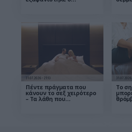
κανιβαλισμός από τις
εντοπ
ανθρώπινες κοινωνίες –
κομμω
Τι δείχνει νέα έρευνα
νέα 
31.07.2026
21:13
31.07.202
Πέντε πράγματα που
Το ση
κάνουν το σεξ χειρότερο
μπορε
– Τα λάθη που
θρόμ
επηρεάζουν την
απόλαυση χωρίς να το
καταλαβαίνουμε