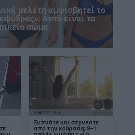
ική μελέτη αμφισβητεί το
εψύδρας»: Αυτό είναι το
αικείο σώμα
μολογίες
01.08.2026
12:11
Ξυπνάτε και σέρνεστε
σε
από την κούραση; 8+1
πριν
απλές κινήσεις για