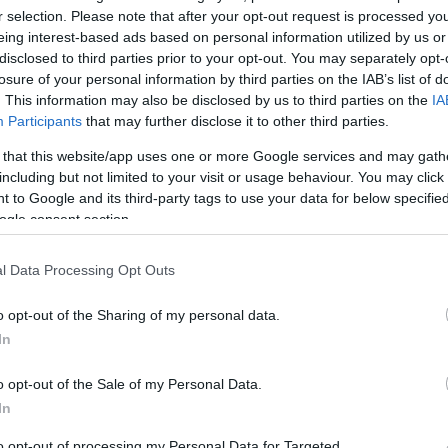
r selection. Please note that after your opt-out request is processed y
eing interest-based ads based on personal information utilized by us or
σωπεία της Ε.Κ.Ε. θα μεταβεί στους ορεσίβιους τ
disclosed to third parties prior to your opt-out. You may separately opt-
ή 11 Μαΐου
losure of your personal information by third parties on the IAB’s list of
ου σε δωρεάν καρδιολογικό έλεγχο όλων των
. This information may also be disclosed by us to third parties on the
IA
Participants
that may further disclose it to other third parties.
ην ευρύτερη περιοχή. Σημειώνεται πως απαιτείται
ίωση για την εγγραφή των παιδιών στα Δημοτικά
 that this website/app uses one or more Google services and may gath
including but not limited to your visit or usage behaviour. You may click 
 to Google and its third-party tags to use your data for below specifi
ogle consent section.
ρα σημαντική αυτού του είδους την πρωτοβουλία
λογή μας αυτή έρχεται σε μια κρίσιμη περίοδο
l Data Processing Opt Outs
νωση της εθνικής κυριαρχίας, εξαιτίας της
ύν κάθε έλληνα πολίτη».
o opt-out of the Sharing of my personal data.
In
σει η λειτουργία του κοινωνικού ιατρείου της
o opt-out of the Sale of my Personal Data.
 άνεργοι και οικονομικά ασθενέστεροι συνάνθρωπο
In
γικώς δωρεάν.
to opt-out of processing my Personal Data for Targeted