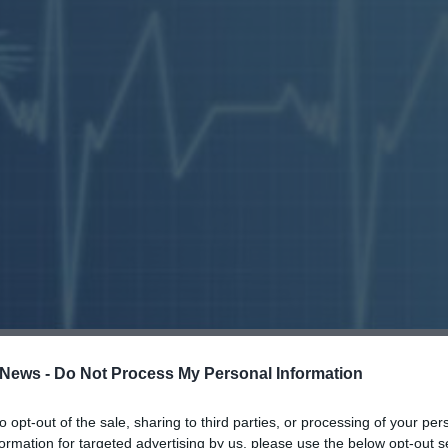
News -
Do Not Process My Personal Information
α μας πολιτική και οικονομική συγκυρία η Ελληνικ
ή της να αναπτύξει σειρά κοινωνικών δράσεων με
to opt-out of the sale, sharing to third parties, or processing of your per
ή βοήθεια σε οικονομικά ασθενέστερες τάξεις και
formation for targeted advertising by us, please use the below opt-out s