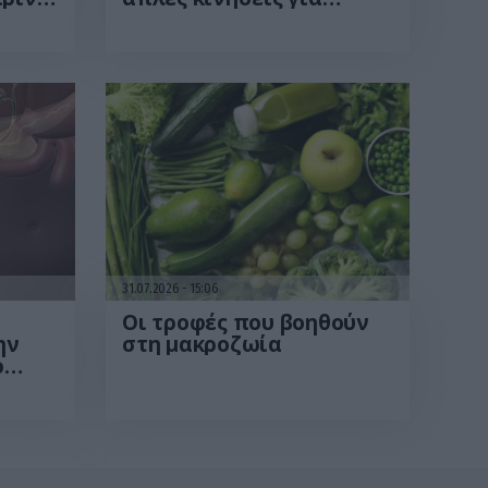
ού
περισσότερη ενέργεια
τε
από το πρωί
31.07.2026
15:06
Οι τροφές που βοηθούν
ην
στη μακροζωία
ο
βαση