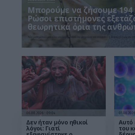
Μπορούμε να ζήσουμε 194 χ
Ρώσοι επιστήμονες εξετάζ
θεωρητικά όρια της ανθρώ
Νέο μαθηματικό μοντέλο υπολογίζει πόσο θα μπορούσε να επεκταθεί η διάρκεια ζωής αν πε
06.08.2026
09:04
01.08.202
Δεν ήταν μόνο ηθικοί
Αυτό 
λόγοι: Γιατί
του κ
εξαφανίστηκε ο
δέρμα