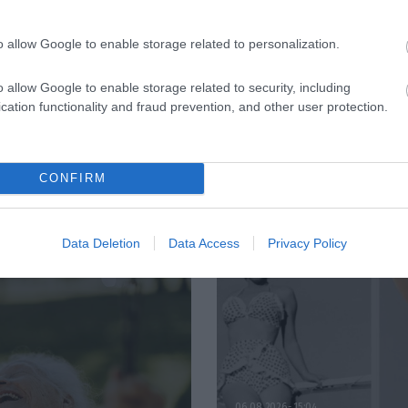
ΦΑΡΜΑΚΑ
3
τρόφιμο που
Ανατροπή δεδομέ
o allow Google to enable storage related to personalization.
ακίζει «αθόρυβα» τα
στα εμβόλια mRNA
ά σε κάθε ηλικία…
εμβολιασμένοι
o allow Google to enable storage related to security, including
 είναι το γάλα!
πεθαίνουν πλέον 
cation functionality and fraud prevention, and other user protection.
ΗΠΑ από COVID-19
CONFIRM
Data Deletion
Data Access
Privacy Policy
06.08.2026
15:04