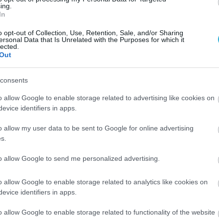
ing.
μβρίου 2011) οι Καρδιολόγοι -μέλη της Ε.Κ.Ε.-
In
σε όποιον το επιθυμούσε.
o opt-out of Collection, Use, Retention, Sale, and/or Sharing
ersonal Data that Is Unrelated with the Purposes for which it
Κ.Ε. στους Ορεσίβιους της Θράκης»: 210 – 7258003
lected.
Out
consents
o allow Google to enable storage related to advertising like cookies on
evice identifiers in apps.
o allow my user data to be sent to Google for online advertising
s.
to allow Google to send me personalized advertising.
o allow Google to enable storage related to analytics like cookies on
evice identifiers in apps.
o allow Google to enable storage related to functionality of the website