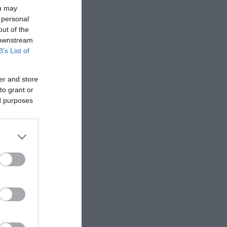
ou may
 personal
ης
out of the
 downstream
B’s List of
er and store
to grant or
ed purposes
ι