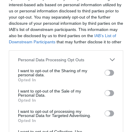
interest-based ads based on personal information utilized by
us or personal information disclosed to third parties prior to
your opt-out. You may separately opt-out of the further
disclosure of your personal information by third parties on the
IAB’s list of downstream participants. This information may
also be disclosed by us to third parties on the
IAB’s List of
ΔΗΜΟΦΙΛΗ
Downstream Participants
that may further disclose it to other
third parties.
Please note that this website/app uses one or more Google
Personal Data Processing Opt Outs
services and may gather and store information including but
not limited to your visit or usage behaviour. You may click to
I want to opt-out of the Sharing of my
personal data.
grant or deny consent to Google and its third-party tags to
Opted In
use your data for below specified purposes in below Google
consent section.
I want to opt-out of the Sale of my
Personal Data.
Opted In
ΥΓΕΙΑ
I want to opt-out of processing my
1
Αυτό είναι το θαυματουργό έλαιο που
Personal Data for Targeted Advertising.
προστατεύει από το Αλτχάιμερ
Opted In
I want to opt-out of Collection, Use,