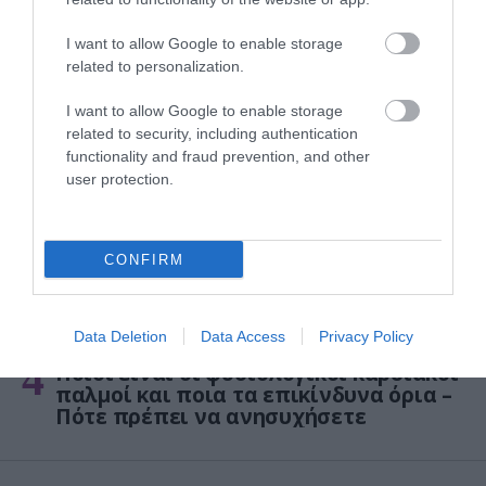
ΦΑΡΜΑΚΑ
I want to allow Google to enable storage
3
Ανατροπή δεδομένων στα εμβόλια
related to personalization.
mRNA: Οι εμβολιασμένοι πεθαίνουν
πλέον στις ΗΠΑ από COVID-19
I want to allow Google to enable storage
related to security, including authentication
functionality and fraud prevention, and other
user protection.
CONFIRM
Data Deletion
Data Access
Privacy Policy
KΑΡΔΙΑ
4
Ποιοι είναι οι φυσιολογικοί καρδιακοί
παλμοί και ποια τα επικίνδυνα όρια –
Πότε πρέπει να ανησυχήσετε