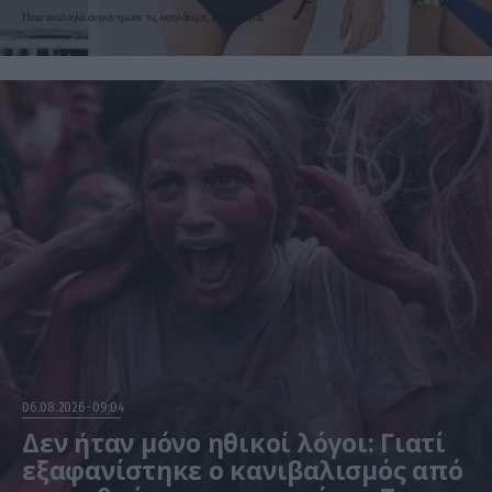
«ιδανικό» γυναικείο σώμα
Ποια αναλογία συγκέντρωσε τις υψηλότερες βαθμολογίες
06.08.2026
09:04
Δεν ήταν μόνο ηθικοί λόγοι: Γιατί
εξαφανίστηκε ο κανιβαλισμός από