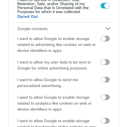
Retention, Sale, and/or Sharing of my
Personal Data that Is Unrelated with the
Purposes for which it was collected.
Opted Out
Google consents
I want to allow Google to enable storage
related to advertising like cookies on web or
device identifiers in apps.
ΥΓΕΙΑ
2
Το τρόφιμο που θωρακίζει «αθόρυβα»
I want to allow my user data to be sent to
τα οστά σε κάθε ηλικία… δεν είναι το
Google for online advertising purposes.
γάλα!
I want to allow Google to send me
personalized advertising.
I want to allow Google to enable storage
related to analytics like cookies on web or
device identifiers in apps.
I want to allow Google to enable storage
related to functionality of the website or app.