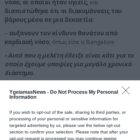
νόσο, οι οποίοι ήταν υγιείς,
και
διαπιστώθηκε ότι οι διακυμάνσεις του
βάρους μέσα σε μια δεκαετία:
–
αυξάνουν τον κίνδυνο θανάτου από
καρδιακή νόσο
, όπως είπε ο Bangalore.
«
Αυτό που η μελέτη έδειξε είναι κάτι για το
οποίο έχουμε υποψίες για μεγάλο χρονικό
διάστημα.
Αυτοί που κερδίζουν, χάνουν και
YgeiamasNews -
Do Not Process My Personal
ξανακερδίζουν βάρος επιβαρύνουν το σώμα
Information
τους»
, επεσήμανε
η Alice Lichtenstein,
καθηγήτρια διατροφολογίας
του
If you wish to opt-out of the sale, sharing to third parties, or
processing of your personal or sensitive information for
Πανεπιστημίου Tufts.
targeted advertising by us, please use the below opt-out
section to confirm your selection. Please note that after your
opt-out request is processed you may continue seeing