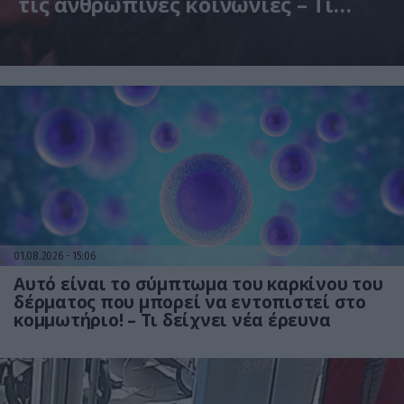
τις ανθρώπινες κοινωνίες – Τι
δείχνει νέα έρευνα
Η μελέτη βασίστηκε σε μαθηματικά μοντέλα
01.08.2026
15:06
Αυτό είναι το σύμπτωμα του καρκίνου του
δέρματος που μπορεί να εντοπιστεί στο
κομμωτήριο! – Τι δείχνει νέα έρευνα