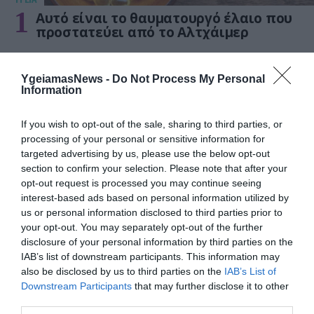
1
Αυτό είναι το θαυματουργό έλαιο που
προστατεύει από το Αλτχάιμερ
YgeiamasNews -
Do Not Process My Personal
Information
If you wish to opt-out of the sale, sharing to third parties, or
processing of your personal or sensitive information for
targeted advertising by us, please use the below opt-out
section to confirm your selection. Please note that after your
opt-out request is processed you may continue seeing
ΥΓΕΙΑ
interest-based ads based on personal information utilized by
2
Το τρόφιμο που θωρακίζει «αθόρυβα»
us or personal information disclosed to third parties prior to
τα οστά σε κάθε ηλικία… δεν είναι το
your opt-out. You may separately opt-out of the further
γάλα!
disclosure of your personal information by third parties on the
IAB’s list of downstream participants. This information may
also be disclosed by us to third parties on the
IAB’s List of
Downstream Participants
that may further disclose it to other
third parties.