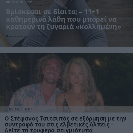
08.08.2026
21:05
Βρίσκεσαι σε δίαιτα; – 11+1
καθημερινά λάθη που μπορεί να
κρατούν τη ζυγαριά «κολλημένη»
Ποιες είναι οι συχνότερες «παγίδες»
08.08.2026
15:07
Ο Στέφανος Τσιτσιπάς σε εξόρμηση με την
σύντροφό του στις ελβετικές Άλπεις –
Δείτε τα τρυφερά στιγμιότυπα