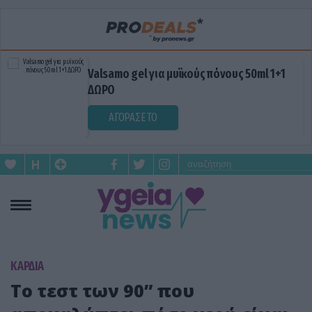
Valsamo gel για μυϊκούς πόνους 50ml 1+1
ΔΩΡΟ
ΑΓΟΡΑΣΕ ΤΟ
KΑΡΔΙΑ
Το τεστ των 90” που