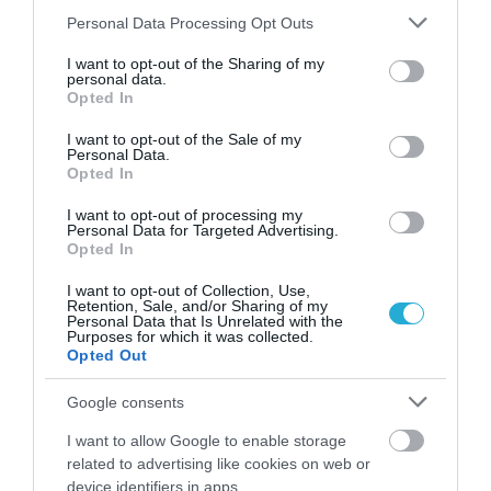
Please note that this website/app uses one or more Google
Personal Data Processing Opt Outs
services and may gather and store information including but
not limited to your visit or usage behaviour. You may click to
I want to opt-out of the Sharing of my
personal data.
grant or deny consent to Google and its third-party tags to
Opted In
use your data for below specified purposes in below Google
ΦΑΡΜΑΚΑ
consent section.
I want to opt-out of the Sale of my
3
Ανατροπή δεδομένων στα εμβόλια
Personal Data.
mRNA: Οι εμβολιασμένοι πεθαίνουν
Opted In
πλέον στις ΗΠΑ από COVID-19
I want to opt-out of processing my
Personal Data for Targeted Advertising.
Opted In
I want to opt-out of Collection, Use,
Retention, Sale, and/or Sharing of my
Personal Data that Is Unrelated with the
Purposes for which it was collected.
Opted Out
Google consents
KΑΡΔΙΑ
I want to allow Google to enable storage
4
related to advertising like cookies on web or
Ποιοι είναι οι φυσιολογικοί καρδιακοί
device identifiers in apps.