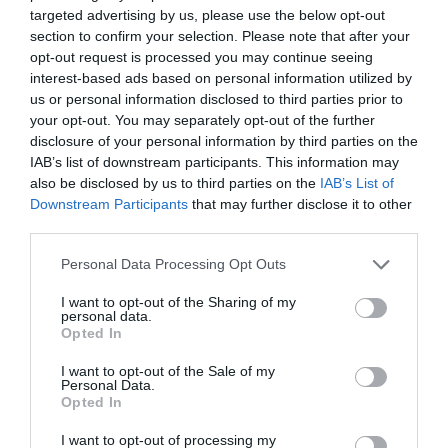
targeted advertising by us, please use the below opt-out
χρονικό διάστημα.
section to confirm your selection. Please note that after your
opt-out request is processed you may continue seeing
interest-based ads based on personal information utilized by
us or personal information disclosed to third parties prior to
your opt-out. You may separately opt-out of the further
disclosure of your personal information by third parties on the
IAB’s list of downstream participants. This information may
also be disclosed by us to third parties on the
IAB’s List of
Downstream Participants
that may further disclose it to other
ΔΗΜΟΦΙΛΗ
third parties.
Please note that this website/app uses one or more Google
Personal Data Processing Opt Outs
services and may gather and store information including but
not limited to your visit or usage behaviour. You may click to
I want to opt-out of the Sharing of my
personal data.
grant or deny consent to Google and its third-party tags to
Opted In
use your data for below specified purposes in below Google
consent section.
I want to opt-out of the Sale of my
Personal Data.
Opted In
I want to opt-out of processing my
ΥΓΕΙΑ