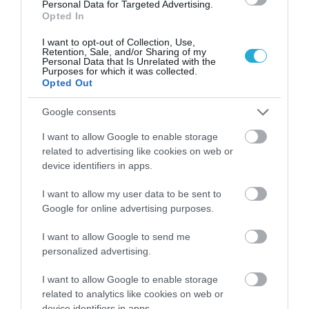
Personal Data for Targeted Advertising.
1
Αυτό είναι το θαυματουργό έλαιο που
Opted In
προστατεύει από το Αλτχάιμερ
I want to opt-out of Collection, Use,
Retention, Sale, and/or Sharing of my
Personal Data that Is Unrelated with the
Purposes for which it was collected.
Opted Out
Google consents
I want to allow Google to enable storage
related to advertising like cookies on web or
device identifiers in apps.
ΥΓΕΙΑ
I want to allow my user data to be sent to
2
Το τρόφιμο που θωρακίζει «αθόρυβα»
Google for online advertising purposes.
τα οστά σε κάθε ηλικία… δεν είναι το
γάλα!
I want to allow Google to send me
personalized advertising.
I want to allow Google to enable storage
related to analytics like cookies on web or
device identifiers in apps.