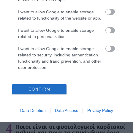
I want to allow Google to enable storage
related to functionality of the website or app.
I want to allow Google to enable storage
ΦΑΡΜΑΚΑ
related to personalization.
3
Ανατροπή δεδομένων στα εμβόλια
mRNA: Οι εμβολιασμένοι πεθαίνουν
I want to allow Google to enable storage
πλέον στις ΗΠΑ από COVID-19
related to security, including authentication
functionality and fraud prevention, and other
user protection.
CONFIRM
Data Deletion
Data Access
Privacy Policy
KΑΡΔΙΑ
4
Ποιοι είναι οι φυσιολογικοί καρδιακοί
παλμοί και ποια τα επικίνδυνα όρια –