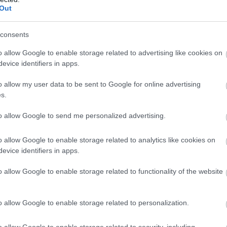
ην ανιούσα θωρακική αορτή και να επεκτείνετα
Out
 αιμάτωση του εγκεφάλου, των χεριών, των
ού, των ποδιών και άλλων περιοχών.
consents
κών οργάνων με την πάροδο του χρόνου η πίε
o allow Google to enable storage related to advertising like cookies on
evice identifiers in apps.
 το τοίχωμα της αορτής διατείνοντάς την με
αορτής και τον ακαριαίο θάνατο
“.
o allow my user data to be sent to Google for online advertising
s.
ύσματος της θωρακικής αορτής;
to allow Google to send me personalized advertising.
ίναι ασυμπτωματικά.
o allow Google to enable storage related to analytics like cookies on
μα θωρακικής αορτής αναφέρει κάποιο από τ
evice identifiers in apps.
 μέγεθος και το σημείο εντόπισης του
o allow Google to enable storage related to functionality of the website
o allow Google to enable storage related to personalization.
ή στο άνω μέρος της πλάτης
o allow Google to enable storage related to security, including