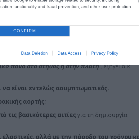
cation functionality and fraud prevention, and other user protection.
ην αναπνοή
μπορεί να επηρεάσει τις καρδιακές βαλβίδες, ν
CONFIRM
να οδηγήσει σε αυτό που ονομάζουμε
Data Deletion
Data Access
Privacy Policy
 διαχωρισμού λαμβάνουν χώρα αιφνιδίως και σ
τικό πόνο στο στήθος ή στην πλάτη
“, εξηγεί ο κ.
 να είναι εντελώς ασυμπτωματικός.
ρακικής αορτής;
ό τις βασικότερες αιτίες
για τη δημιουργία
αι ελαστικές, αλλά με την πάροδο του χρόνου κ