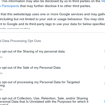
. This information may also be disclosed by us to third parties on the
IA
πεται η ρήξη ή ο διαχωρισμός τους.
Participants
that may further disclose it to other third parties.
 that this website/app uses one or more Google services and may gath
θωρακικής αορτής, που συνήθως σχετίζεται με
including but not limited to your visit or usage behaviour. You may click 
ότι οι δυνάμεις της αιματικής ροής χωρίζουν τ
 to Google and its third-party tags to use your data for below specifi
ο τοίχωμα της αορτής και το αίμα εισέρχεται
ogle consent section.
ικό (αληθή) με αποτέλεσμα να μην αιματώνεται
λέρης -Χειρουργός Καρδιάς – Θώρακος-
l Data Processing Opt Outs
eneral, προσθέτοντας:
o opt-out of the Sharing of my personal data.
In
o opt-out of the Sale of my Personal Data.
In
to opt-out of processing my Personal Data for Targeted
ing.
In
o opt-out of Collection, Use, Retention, Sale, and/or Sharing
ersonal Data that Is Unrelated with the Purposes for which it
lected.