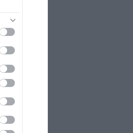
ι
ση
α