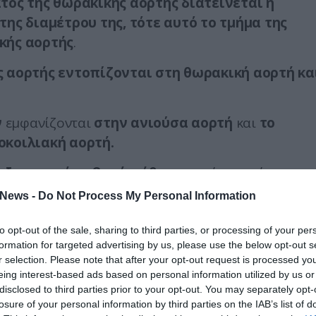
τος της θωρακικής αορτής διατείνεται ή
ης διαμέτρου της, τότε αυτό το τμήμα της
κής αορτής
.
 αορτής εντοπίζονται στη θωρακική αορτή κα
.
ν
εμφανίζονται
στην ανιούσα αορτή
και
το
οκοιλιακή αορτή.
 εξαιρετικά σοβαρή πάθηση
γιατί μπορεί να
ηγήσει σε ακαριαίο θάνατο λόγω
News -
Do Not Process My Personal Information
ας,
ή να
υποστεί διαχωρισμό
με αποτέλεσμα
τη
των σπλάγχνων και των κάτω άκρων.
to opt-out of the sale, sharing to third parties, or processing of your per
formation for targeted advertising by us, please use the below opt-out s
νουν στο νοσοκομείο με ρήξη ανευρύσματος θ
r selection. Please note that after your opt-out request is processed y
eing interest-based ads based on personal information utilized by us or
disclosed to third parties prior to your opt-out. You may separately opt-
losure of your personal information by third parties on the IAB’s list of
υρύσματα να παρακολουθούνται και να