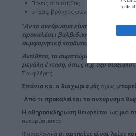
Πόνος στο στήθος
authenti
Βήχας, βράγχος φωνής ή δυσκολία στ
“
Αν το ανεύρυσμα είναι αρκετά μεγάλο 
προκαλέσει βαλβιδική ανεπάρκεια και 
συμφορητική καρδιακή ανεπάρκεια.
Αντίθετα, τα συμπτώματα του αορτικού
μεγάλη ένταση, όπως π.χ. οξύ διαξιφισ
Σουφλέρης.
Σπάνια και ο διαχωρισμός
όμως
μπορεί
-Από τι προκαλείται το ανεύρυσμα θω
Η αθηροσκλήρωση θεωρείται ως μια απ
ανευρύσματος.
Φυσιολογικά
οι αρτηρίες είναι λείες κ