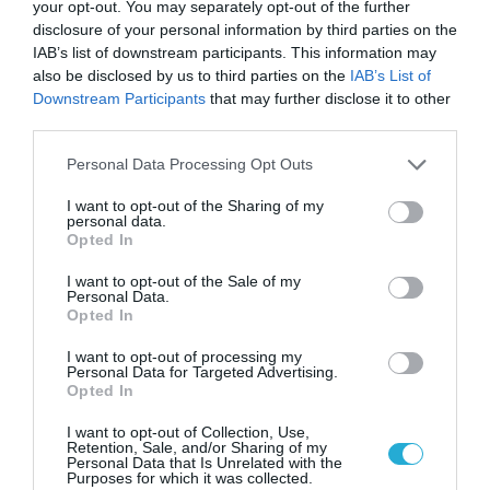
your opt-out. You may separately opt-out of the further
disclosure of your personal information by third parties on the
IAB’s list of downstream participants. This information may
also be disclosed by us to third parties on the
IAB’s List of
ΥΓΕΙΑ
Downstream Participants
that may further disclose it to other
2
Το τρόφιμο που θωρακίζει «αθόρυβα»
third parties.
τα οστά σε κάθε ηλικία… δεν είναι το
γάλα!
Please note that this website/app uses one or more Google
Personal Data Processing Opt Outs
services and may gather and store information including but
not limited to your visit or usage behaviour. You may click to
I want to opt-out of the Sharing of my
personal data.
grant or deny consent to Google and its third-party tags to
Opted In
use your data for below specified purposes in below Google
consent section.
I want to opt-out of the Sale of my
Personal Data.
Opted In
I want to opt-out of processing my
Personal Data for Targeted Advertising.
Opted In
ΦΑΡΜΑΚΑ
3
Ανατροπή δεδομένων στα εμβόλια
I want to opt-out of Collection, Use,
Retention, Sale, and/or Sharing of my
mRNA: Οι εμβολιασμένοι πεθαίνουν
Personal Data that Is Unrelated with the
πλέον στις ΗΠΑ από COVID-19
Purposes for which it was collected.