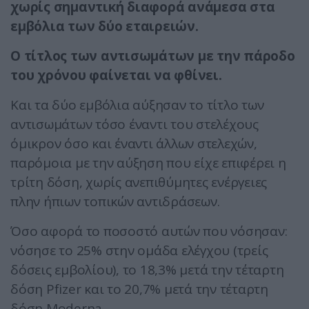
χωρίς σημαντική διαφορά ανάμεσα στα
εμβόλια των δύο εταιρειών.
Ο τίτλος των αντισωμάτων με την πάροδο
του χρόνου φαίνεται να φθίνει.
Και τα δύο εμβόλια αύξησαν το τίτλο των
αντισωμάτων τόσο έναντι του στελέχους
όμικρον όσο και έναντι άλλων στελεχών,
παρόμοια με την αύξηση που είχε επιφέρει η
τρίτη δόση, χωρίς ανεπιθύμητες ενέργειες
πλην ήπιων τοπικών αντιδράσεων.
Όσο αφορά το ποσοστό αυτών που νόσησαν:
νόσησε το 25% στην ομάδα ελέγχου (τρείς
δόσεις εμβολίου), το 18,3% μετά την τέταρτη
δόση Pfizer και το 20,7% μετά την τέταρτη
δόση Moderna.