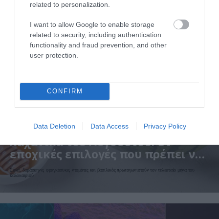
related to personalization.
I want to allow Google to enable storage
related to security, including authentication
functionality and fraud prevention, and other
user protection.
CONFIRM
07.08.2026
15:11
Αυτά είναι τα φρούτα και τα
Data Deletion
Data Access
Privacy Policy
λαχανικά του Αυγούστου: Οι
εποχικές επιλογές που πρέπει να
βάλετε στο τραπέζι σας
Σύκα, δαμάσκηνα, φραγκόσυκα, ντομάτες και βασιλικός πρωταγωνιστούν τον τελευταίο μήνα του
καλοκαιριού