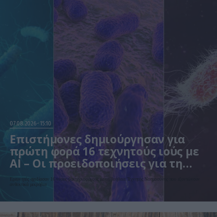
07.08.2026
15:10
Επιστήμονες δημιούργησαν για
πρώτη φορά 16 τεχνητούς ιούς με
AI – Οι προειδοποιήσεις για τη
βιοασφάλεια
Ερευνητές σχεδίασαν 16 νέους βακτηριοφάγους με τη βοήθεια Τεχνητής Νοημοσύνης που εξοντώνουν
ανθεκτικά μικρόβια