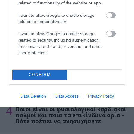
related to functionality of the website or app.
ΦΑΡΜΑΚΑ
I want to allow Google to enable storage
3
Ανατροπή δεδομένων στα εμβόλια
related to personalization.
mRNA: Οι εμβολιασμένοι πεθαίνουν
πλέον στις ΗΠΑ από COVID-19
I want to allow Google to enable storage
related to security, including authentication
functionality and fraud prevention, and other
user protection.
CONFIRM
Data Deletion
Data Access
Privacy Policy
KΑΡΔΙΑ
4
Ποιοι είναι οι φυσιολογικοί καρδιακοί
παλμοί και ποια τα επικίνδυνα όρια –
Πότε πρέπει να ανησυχήσετε