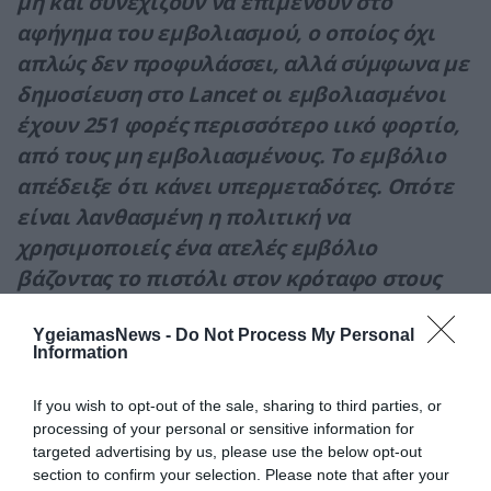
μη και συνεχίζουν να επιμένουν στο
αφήγημα του εμβολιασμού, ο οποίος όχι
απλώς δεν προφυλάσσει, αλλά σύμφωνα με
δημοσίευση στο Lancet οι εμβολιασμένοι
έχουν 251 φορές περισσότερο ιικό φορτίο,
από τους μη εμβολιασμένους. Το εμβόλιο
απέδειξε ότι κάνει υπερμεταδότες. Οπότε
είναι λανθασμένη η πολιτική να
χρησιμοποιείς ένα ατελές εμβόλιο
βάζοντας το πιστόλι στον κρόταφο στους
υγειονομικούς, πιστεύοντας ότι έτσι θα
YgeiamasNews -
Do Not Process My Personal
βοηθήσεις τα πράγματα».
Information
Ενώ ο Δ.Γάκης ολοκλήρωσε
If you wish to opt-out of the sale, sharing to third parties, or
λέγοντας
«καλοήθης και μυοκαρδίτιδα…
processing of your personal or sensitive information for
δύσκολο».
targeted advertising by us, please use the below opt-out
section to confirm your selection. Please note that after your