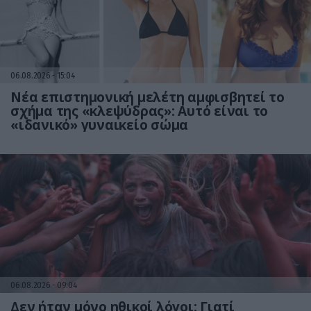
06.08.2026
15:04
Νέα επιστημονική μελέτη αμφισβητεί το
σχήμα της «κλεψύδρας»: Αυτό είναι το
«ιδανικό» γυναικείο σώμα
06.08.2026
09:04
Δεν ήταν μόνο ηθικοί λόγοι: Γιατί