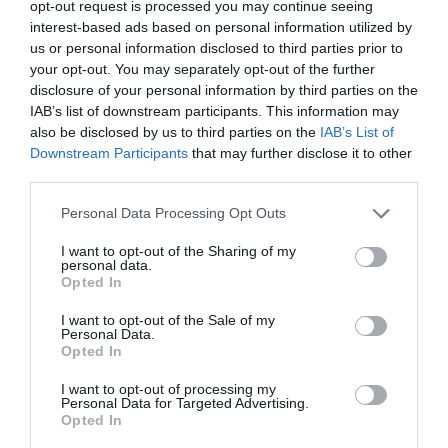
opt-out request is processed you may continue seeing
interest-based ads based on personal information utilized by
us or personal information disclosed to third parties prior to
your opt-out. You may separately opt-out of the further
disclosure of your personal information by third parties on the
IAB’s list of downstream participants. This information may
also be disclosed by us to third parties on the
IAB’s List of
ΔΗΜΟΦΙΛΗ
Downstream Participants
that may further disclose it to other
third parties.
Please note that this website/app uses one or more Google
Personal Data Processing Opt Outs
services and may gather and store information including but
not limited to your visit or usage behaviour. You may click to
I want to opt-out of the Sharing of my
personal data.
grant or deny consent to Google and its third-party tags to
Opted In
use your data for below specified purposes in below Google
consent section.
I want to opt-out of the Sale of my
Personal Data.
Opted In
ΥΓΕΙΑ
I want to opt-out of processing my
1
Personal Data for Targeted Advertising.
Αυτό είναι το θαυματουργό έλαιο που
Opted In
προστατεύει από το Αλτχάιμερ