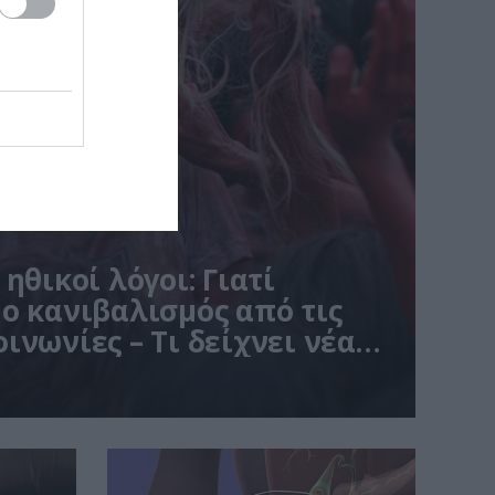
ηθικοί λόγοι: Γιατί
ο κανιβαλισμός από τις
ινωνίες – Τι δείχνει νέα