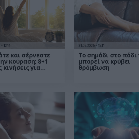
6
12:11
31.07.2026
15:11
τε και σέρνεστε
Το σημάδι στο πόδι
ην κούραση; 8+1
μπορεί να κρύβει
 κινήσεις για
θρόμβωση
σσότερη ενέργεια
το πρωί