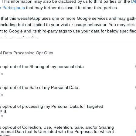
. This information may also be disclosed by us to third parties on the
IA
το πλαίσιο της προστασίας της δημόσιας υγείας
Participants
that may further disclose it to other third parties.
ιμένης παρτίδας από την αγορά.
 that this website/app uses one or more Google services and may gath
πεύθυνη για το προϊόν, καλείται να ενημερώσει άμε
including but not limited to your visit or usage behaviour. You may click 
 to Google and its third-party tags to use your data for below specifi
δας και να ολοκληρώσει τη διαδικασία απόσυρσης
ogle consent section.
l Data Processing Opt Outs
 διαδικασίας θα πρέπει να διατηρηθούν για
στη διάθεση του ΕΟΦ, εφόσον ζητηθούν.
o opt-out of the Sharing of my personal data.
In
o opt-out of the Sale of my Personal Data.
In
to opt-out of processing my Personal Data for Targeted
ing.
In
o opt-out of Collection, Use, Retention, Sale, and/or Sharing
ersonal Data that Is Unrelated with the Purposes for which it
lected.