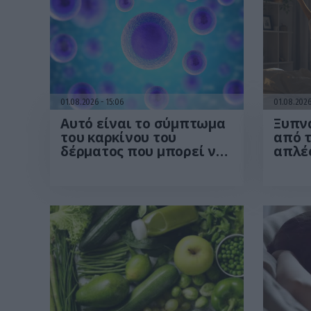
01.08.2026
15:06
01.08.202
Αυτό είναι το σύμπτωμα
Ξυπνά
του καρκίνου του
από τ
δέρματος που μπορεί να
απλές
εντοπιστεί στο
περι
κομμωτήριο! – Τι δείχνει
από 
νέα έρευνα