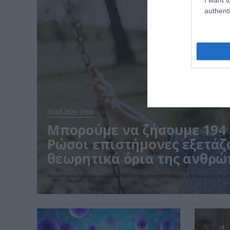
authenti
06.08.2026
21:06
Μπορούμε να ζήσουμε 194 χ
Ρώσοι επιστήμονες εξετάζ
θεωρητικά όρια της ανθρώ
Νέο μαθηματικό μοντέλο υπολογίζει πόσο θα μπορούσε να επεκταθεί η διάρκεια ζωής αν πε