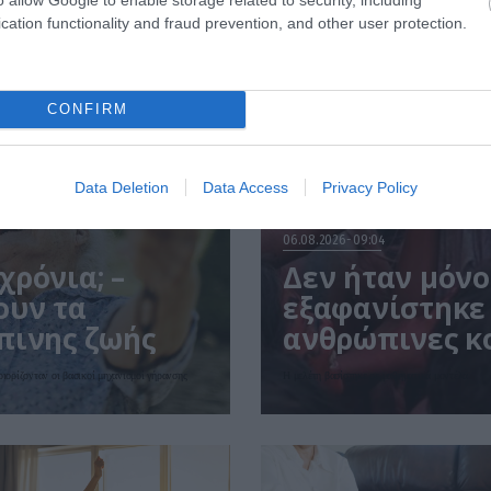
cation functionality and fraud prevention, and other user protection.
CONFIRM
Data Deletion
Data Access
Privacy Policy
06.08.2026
09:04
ρόνια; –
Δεν ήταν μόνο 
ουν τα
εξαφανίστηκε 
πινης ζωής
ανθρώπινες κο
έρευνα
ριορίζονταν οι βασικοί μηχανισμοί γήρανσης
Η μελέτη βασίστηκε σε μαθηματικά μοντέλα