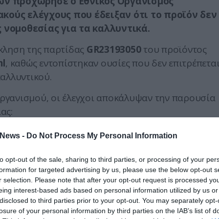
ιών προχώρησε ο Εθνικός Οργανισμός
κούς ελέγχους που έδειξαν ότι το προϊόν δεν
 νομοθεσίας για τα καλλυντικά.
κληση της παρτίδας
GR23193050
του προϊόντος
ml
, καθώς εντοπίστηκαν ουσίες που δεν επιτρέπετα
αλλυντικού.
ργανισμού, οι έλεγχοι αποκάλυψαν την παρουσία
ας:
κανονισμό για τα καλλυντικά (ΕΚ 1223/2009), η
News -
Do Not Process My Personal Information
ίται σε καλλυντικά, παρά μόνο ως πρόσμιξη
 συγκεκριμένα επιτρεπόμενα όρια.
to opt-out of the sale, sharing to third parties, or processing of your per
formation for targeted advertising by us, please use the below opt-out s
 απαγορεύεται από την ευρωπαϊκή νομοθεσία στα
r selection. Please note that after your opt-out request is processed y
ΕΟΦ, το προϊόν δεν περιείχε ουσίες που
eing interest-based ads based on personal information utilized by us or
μπορούσαν να δικαιολογήσουν την παρουσία της.
disclosed to third parties prior to your opt-out. You may separately opt-
losure of your personal information by third parties on the IAB’s list of