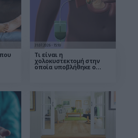
31.07.2026
15:10
 που
Τι είναι η
χολοκυστεκτομή στην
οποία υποβλήθηκε ο
Μ.Χατζηγιάννης: Tα
συμπτώματα που
οδηγούν στην επέμβαση