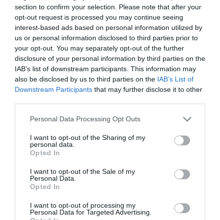
section to confirm your selection. Please note that after your
opt-out request is processed you may continue seeing
interest-based ads based on personal information utilized by
us or personal information disclosed to third parties prior to
your opt-out. You may separately opt-out of the further
disclosure of your personal information by third parties on the
IAB’s list of downstream participants. This information may
also be disclosed by us to third parties on the
IAB’s List of
Downstream Participants
that may further disclose it to other
third parties.
31.07.2026
15:11
Please note that this website/app uses one or more Google
Personal Data Processing Opt Outs
Το σημάδι στο πόδι που μπορεί να κρύβει
services and may gather and store information including but
θρόμβωση
not limited to your visit or usage behaviour. You may click to
I want to opt-out of the Sharing of my
personal data.
grant or deny consent to Google and its third-party tags to
Opted In
use your data for below specified purposes in below Google
consent section.
I want to opt-out of the Sale of my
Personal Data.
Opted In
I want to opt-out of processing my
Personal Data for Targeted Advertising.