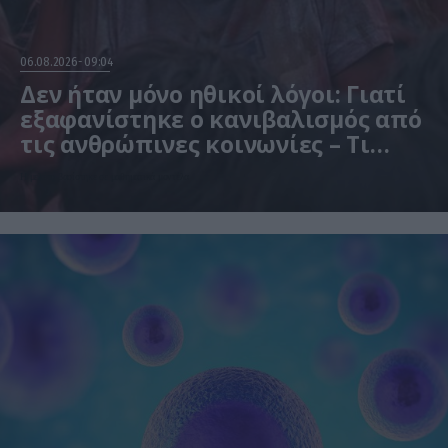
06.08.2026
09:04
Δεν ήταν μόνο ηθικοί λόγοι: Γιατί
εξαφανίστηκε ο κανιβαλισμός από
τις ανθρώπινες κοινωνίες – Τι
δείχνει νέα έρευνα
Η μελέτη βασίστηκε σε μαθηματικά μοντέλα