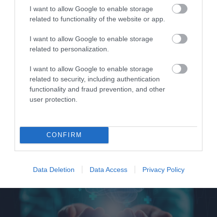
I want to allow Google to enable storage
related to functionality of the website or app.
I want to allow Google to enable storage
related to personalization.
I want to allow Google to enable storage
related to security, including authentication
31.07.2026
15:05
functionality and fraud prevention, and other
Το σύμπτωμα που εμφανίζεται τη νύχτα
user protection.
και μπορεί να προειδοποιεί για
καρδιοπάθεια
CONFIRM
Data Deletion
Data Access
Privacy Policy