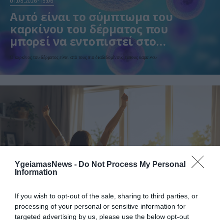
01.08.2026
15:06
Αυτό είναι το σύμπτωμα του
καρκίνου του δέρματος που
μπορεί να εντοπιστεί στο
κομμωτήριο! – Τι δείχνει νέα
Ο καρκίνος του δέρματος είναι από τους πιο διαδεδομένους τύπους καρκίνου
έρευνα
YgeiamasNews -
Do Not Process My Personal
Information
01.08.2026
12:11
Ξυπνάτε και σέρνεστε από την κούραση;
If you wish to opt-out of the sale, sharing to third parties, or
8+1 απλές κινήσεις για περισσότερη
processing of your personal or sensitive information for
ενέργεια από το πρωί
targeted advertising by us, please use the below opt-out