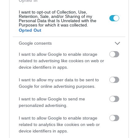
Opted In
I want to opt-out of Collection, Use,
31.07.2026
15:10
Retention, Sale, and/or Sharing of my
Personal Data that Is Unrelated with the
Τι είναι η χολοκυστεκτομή στην οποία
Purposes for which it was collected.
υποβλήθηκε ο Μ.Χατζηγιάννης: Tα
Opted Out
συμπτώματα που οδηγούν στην επέμβαση
Google consents
I want to allow Google to enable storage
related to advertising like cookies on web or
device identifiers in apps.
I want to allow my user data to be sent to
Google for online advertising purposes.
I want to allow Google to send me
personalized advertising.
31.07.2026
15:06
Οι τροφές που βοηθούν στη μακροζωία
I want to allow Google to enable storage
related to analytics like cookies on web or
device identifiers in apps.