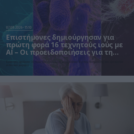
07.08.2026
15:10
Επιστήμονες δημιούργησαν για
πρώτη φορά 16 τεχνητούς ιούς με
AI – Οι προειδοποιήσεις για τη
βιοασφάλεια
Ερευνητές σχεδίασαν 16 νέους βακτηριοφάγους με τη βοήθεια Τεχνητής Νοημοσύνης που εξοντώνουν
ανθεκτικά μικρόβια