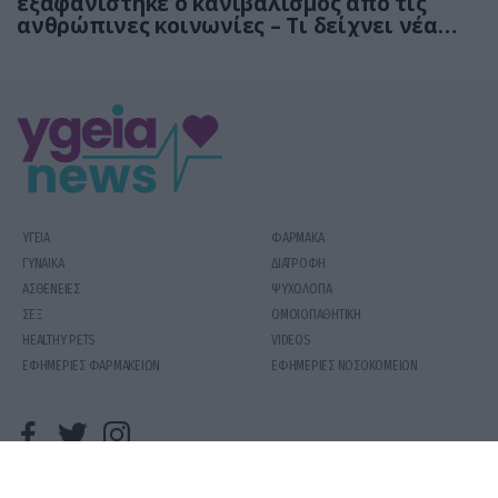
εξαφανίστηκε ο κανιβαλισμός από τις
ανθρώπινες κοινωνίες – Τι δείχνει νέα
έρευνα
ΥΓΕΙΑ
ΦΑΡΜΑΚΑ
ΓΥΝΑΙΚΑ
ΔΙΑΤΡΟΦΗ
ΑΣΘΕΝΕΙΕΣ
ΨΥΧΟΛΟΓΙΑ
ΣΕΞ
ΟΜΟΙΟΠΑΘΗΤΙΚΗ
HEALTHY PETS
VIDEOS
ΕΦΗΜΕΡΙΕΣ ΦΑΡΜΑΚΕΙΩΝ
ΕΦΗΜΕΡΙΕΣ ΝΟΣΟΚΟΜΕΙΩΝ