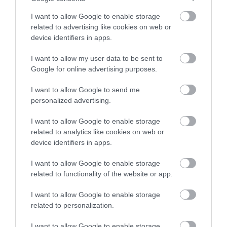
I want to allow Google to enable storage
related to advertising like cookies on web or
device identifiers in apps.
I want to allow my user data to be sent to
Google for online advertising purposes.
01.08.2026
12:11
Ξυπνάτε και σέρνεστε από την κούραση;
I want to allow Google to send me
8+1 απλές κινήσεις για περισσότερη
personalized advertising.
ενέργεια από το πρωί
I want to allow Google to enable storage
related to analytics like cookies on web or
device identifiers in apps.
I want to allow Google to enable storage
related to functionality of the website or app.
I want to allow Google to enable storage
related to personalization.
31.07.2026
15:11
I want to allow Google to enable storage