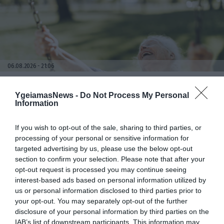
06.08.2026
21:06
Μπορούμε να ζήσουμε 194 χρόνια; – Ρώσοι
επιστήμονες εξετάζουν τα θεωρητικά όρια
YgeiamasNews -
Do Not Process My Personal
της ανθρώπινης ζωής
Information
If you wish to opt-out of the sale, sharing to third parties, or
processing of your personal or sensitive information for
targeted advertising by us, please use the below opt-out
section to confirm your selection. Please note that after your
opt-out request is processed you may continue seeing
interest-based ads based on personal information utilized by
us or personal information disclosed to third parties prior to
your opt-out. You may separately opt-out of the further
disclosure of your personal information by third parties on the
06.08.2026
09:04
IAB’s list of downstream participants. This information may