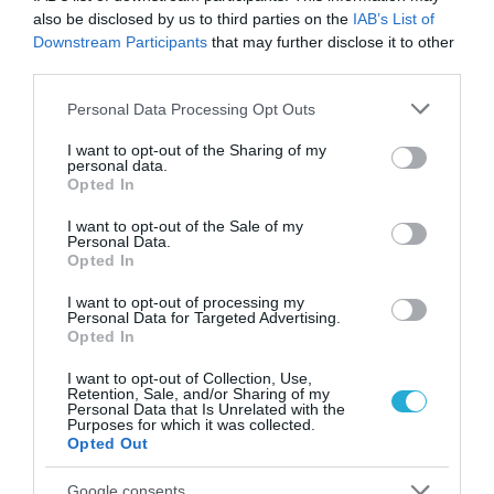
Δεν ήταν μόνο ηθικοί λόγοι: Γιατί
also be disclosed by us to third parties on the
IAB’s List of
εξαφανίστηκε ο κανιβαλισμός από τις
Downstream Participants
that may further disclose it to other
ανθρώπινες κοινωνίες – Τι δείχνει νέα
third parties.
έρευνα
Please note that this website/app uses one or more Google
Personal Data Processing Opt Outs
services and may gather and store information including but
not limited to your visit or usage behaviour. You may click to
I want to opt-out of the Sharing of my
personal data.
grant or deny consent to Google and its third-party tags to
Opted In
use your data for below specified purposes in below Google
consent section.
I want to opt-out of the Sale of my
Personal Data.
Opted In
I want to opt-out of processing my
Personal Data for Targeted Advertising.
01.08.2026
15:06
Opted In
Αυτό είναι το σύμπτωμα του καρκίνου του
δέρματος που μπορεί να εντοπιστεί στο
I want to opt-out of Collection, Use,
κομμωτήριο! – Τι δείχνει νέα έρευνα
Retention, Sale, and/or Sharing of my
Personal Data that Is Unrelated with the
Purposes for which it was collected.
Opted Out
Google consents