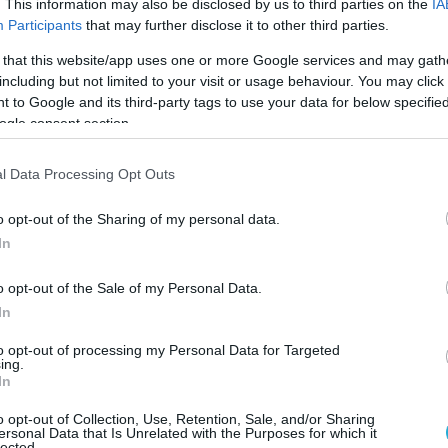
. This information may also be disclosed by us to third parties on the
IA
Participants
that may further disclose it to other third parties.
ρες λοιμώξεις σε ξενοδοχειακούς χώρους,
οι ειδικ
 that this website/app uses one or more Google services and may gath
τικά δωματίου δεν συνδέονται άμεσα με
including but not limited to your visit or usage behaviour. You may click 
ργούν με νερό.
 to Google and its third-party tags to use your data for below specifi
ogle consent section.
ατίου και η υγιεινή του συστήματος αερισμού
 την ασφάλεια του επισκέπτη.
l Data Processing Opt Outs
ύχτας, προτείνεται η σωστή ρύθμιση της
o opt-out of the Sharing of my personal data.
η αποφυγή άμεσης ροής ψυχρού αέρα προς το
In
ακές αλλαγές μπορεί να προκαλέσουν ενόχλησ
o opt-out of the Sale of my Personal Data.
In
χώρου, εφόσον οι εξωτερικές συνθήκες το
to opt-out of processing my Personal Data for Targeted
ποιότητας του αέρα.
ing.
In
μού μπορεί να κάνει τη διαφορά ανάμεσα σε μια
o opt-out of Collection, Use, Retention, Sale, and/or Sharing
ρία με επιπτώσεις στην υγεία, ιδιαίτερα κατά του
ersonal Data that Is Unrelated with the Purposes for which it
lected.