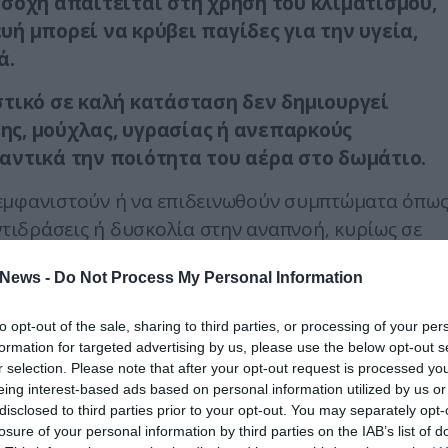
σοχή απαιτείται στη χρήση του κλιματισμού,
ή μπορεί να κρύβει παγίδες για την υγεία,
ά.
στικό σε καλή κατάσταση δεν δημιουργεί
ς, μούχλας, υγρασίας ή ανεπαρκούς
αντικά την ποιότητα του αέρα στο δωμάτιο.
να εμφανιστούν ή να επιδεινωθούν συμπτώματα όπω
ντιδράσεις ή δυσκολία στην αναπνοή, κυρίως σε
ευστικού.
News -
Do Not Process My Personal Information
ην πρώτη είσοδο στο δωμάτιο.
to opt-out of the sale, sharing to third parties, or processing of your per
της μονάδας κλιματισμού μπορεί να αποκαλύψει
formation for targeted advertising by us, please use the below opt-out s
διά μούχλας, εμφανείς λεκέδες υγρασίας,
r selection. Please note that after your opt-out request is processed y
eing interest-based ads based on personal information utilized by us or
ασυνήθιστη συμπεριφορά στη ροή του αέρα.
disclosed to third parties prior to your opt-out. You may separately opt-
losure of your personal information by third parties on the IAB’s list of
κό αερισμό ή ελλιπή συντήρηση.