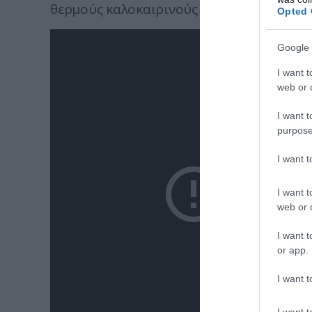
θερμούς καλοκαιρινούς μήνες.
Opted 
Google 
I want t
web or d
I want t
purpose
I want 
I want t
web or d
I want t
or app.
I want t
I want t