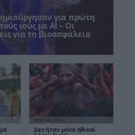
δημιούργησαν για πρώτη
ούς ιούς με AI – Οι
ις για τη βιοασφάλεια
με τη βοήθεια Τεχνητής Νοημοσύνης που εξοντώνουν ανθεκτικά μικρόβια
06.08.2026
09:04
υμε
Δεν ήταν μόνο ηθικοί