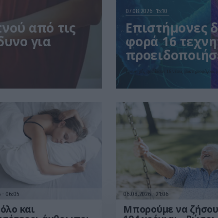
07.08.2026
15:10
νού από τις
Επιστήμονες 
δυνο για
φορά 16 τεχνητ
προειδοποιήσε
Ερευνητές σχεδίασαν 16 νέους βακτηριοφάγους 
6
06:05
06.08.2026
21:06
 όλο και
Μπορούμε να ζήσο