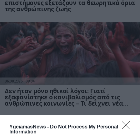
επιστήμονες εξετάζουν τα θεωρητικά όρια
της ανθρώπινης ζωής
06.08.2026
09:04
Δεν ήταν μόνο ηθικοί λόγοι: Γιατί
εξαφανίστηκε ο κανιβαλισμός από τις
ανθρώπινες κοινωνίες – Τι δείχνει νέα
έρευνα
YgeiamasNews -
Do Not Process My Personal
Information