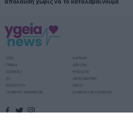
απόλαυση χωρίς να το καταλαβαίνουμε
ΥΓΕΙΑ
ΦΑΡΜΑΚΑ
ΓΥΝΑΙΚΑ
ΔΙΑΤΡΟΦΗ
ΑΣΘΕΝΕΙΕΣ
ΨΥΧΟΛΟΓΙΑ
ΣΕΞ
ΟΜΟΙΟΠΑΘΗΤΙΚΗ
HEALTHY PETS
VIDEOS
ΕΦΗΜΕΡΙΕΣ ΦΑΡΜΑΚΕΙΩΝ
ΕΦΗΜΕΡΙΕΣ ΝΟΣΟΚΟΜΕΙΩΝ
COPYRIGHT 2020 | YGEIAMASNEWS.GR
ΟΡΟΙ ΧΡΗΣΗΣ