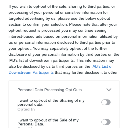
If you wish to opt-out of the sale, sharing to third parties, or
processing of your personal or sensitive information for
targeted advertising by us, please use the below opt-out
section to confirm your selection. Please note that after your
opt-out request is processed you may continue seeing
01.08.2026
15:06
interest-based ads based on personal information utilized by
Αυτό είναι το σύμπτωμα του καρκίνου του
us or personal information disclosed to third parties prior to
δέρματος που μπορεί να εντοπιστεί στο
your opt-out. You may separately opt-out of the further
κομμωτήριο! – Τι δείχνει νέα έρευνα
disclosure of your personal information by third parties on the
IAB’s list of downstream participants. This information may
also be disclosed by us to third parties on the
IAB’s List of
Downstream Participants
that may further disclose it to other
third parties.
Please note that this website/app uses one or more Google
Personal Data Processing Opt Outs
services and may gather and store information including but
not limited to your visit or usage behaviour. You may click to
I want to opt-out of the Sharing of my
personal data.
grant or deny consent to Google and its third-party tags to
Opted In
use your data for below specified purposes in below Google
consent section.
01.08.2026
12:11
I want to opt-out of the Sale of my
Personal Data.
Ξυπνάτε και σέρνεστε από την κούραση;