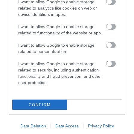
I want to allow Google to enable storage
related to analytics like cookies on web or
device identifiers in apps.
I want to allow Google to enable storage
31.07.2026
15:10
related to functionality of the website or app.
Τι είναι η χολοκυστεκτομή στην οποία
υποβλήθηκε ο Μ.Χατζηγιάννης: Tα
I want to allow Google to enable storage
συμπτώματα που οδηγούν στην επέμβαση
related to personalization.
I want to allow Google to enable storage
related to security, including authentication
functionality and fraud prevention, and other
user protection.
CONFIRM
31.07.2026
15:06
Data Deletion
Data Access
Privacy Policy
Οι τροφές που βοηθούν στη μακροζωία