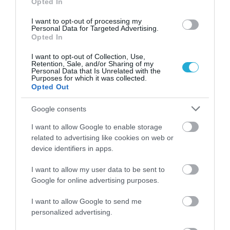
Opted In
8+1 απλές κινήσεις για περισσότερη
ενέργεια από το πρωί
I want to opt-out of processing my
Personal Data for Targeted Advertising.
Opted In
I want to opt-out of Collection, Use,
Retention, Sale, and/or Sharing of my
Personal Data that Is Unrelated with the
Purposes for which it was collected.
Opted Out
Google consents
I want to allow Google to enable storage
related to advertising like cookies on web or
31.07.2026
15:11
device identifiers in apps.
Το σημάδι στο πόδι που μπορεί να κρύβει
θρόμβωση
I want to allow my user data to be sent to
Google for online advertising purposes.
I want to allow Google to send me
personalized advertising.