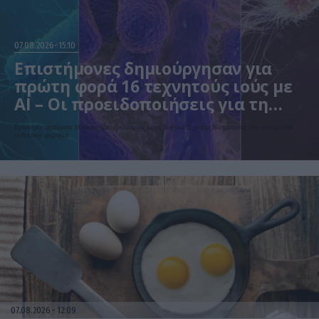
07.08.2026
15:10
Επιστήμονες δημιούργησαν για
πρώτη φορά 16 τεχνητούς ιούς με
AI – Οι προειδοποιήσεις για τη
βιοασφάλεια
Ερευνητές σχεδίασαν 16 νέους βακτηριοφάγους με τη βοήθεια Τεχνητής Νοημοσύνης που εξοντώνουν
ανθεκτικά μικρόβια
07.08.2026
12:09