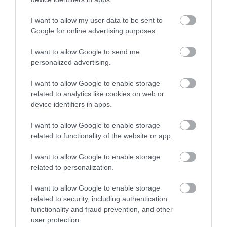
31.07.2026
15:11
I want to allow my user data to be sent to
Το σημάδι στο πόδι που μπορεί να κρύβει
Google for online advertising purposes.
θρόμβωση
I want to allow Google to send me
personalized advertising.
I want to allow Google to enable storage
related to analytics like cookies on web or
device identifiers in apps.
I want to allow Google to enable storage
related to functionality of the website or app.
I want to allow Google to enable storage
31.07.2026
15:10
related to personalization.
Τι είναι η χολοκυστεκτομή στην οποία
υποβλήθηκε ο Μ.Χατζηγιάννης: Tα
I want to allow Google to enable storage
συμπτώματα που οδηγούν στην επέμβαση
related to security, including authentication
functionality and fraud prevention, and other
user protection.