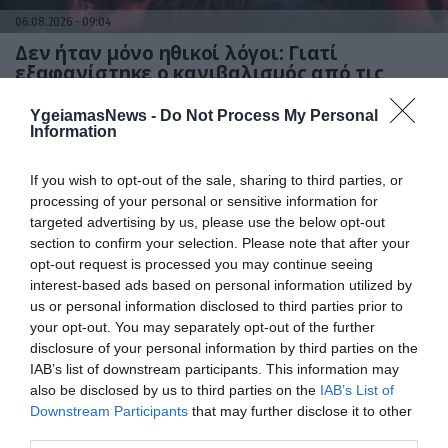
06.08.2026
09:04
Δεν ήταν μόνο ηθικοί λόγοι: Γιατί
εξαφανίστηκε ο κανιβαλισμός από τις
ανθρώπινες κοινωνίες – Τι δείχνει νέα
έρευνα
YgeiamasNews -
Do Not Process My Personal
Information
If you wish to opt-out of the sale, sharing to third parties, or
processing of your personal or sensitive information for
targeted advertising by us, please use the below opt-out
section to confirm your selection. Please note that after your
opt-out request is processed you may continue seeing
interest-based ads based on personal information utilized by
us or personal information disclosed to third parties prior to
01.08.2026
15:06
your opt-out. You may separately opt-out of the further
disclosure of your personal information by third parties on the
Αυτό είναι το σύμπτωμα του καρκίνου του
IAB’s list of downstream participants. This information may
δέρματος που μπορεί να εντοπιστεί στο
also be disclosed by us to third parties on the
IAB’s List of
κομμωτήριο! – Τι δείχνει νέα έρευνα
Downstream Participants
that may further disclose it to other
third parties.