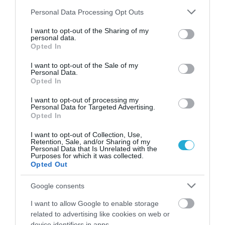
Please note that this website/app uses one or more Google
Personal Data Processing Opt Outs
services and may gather and store information including but
not limited to your visit or usage behaviour. You may click to
I want to opt-out of the Sharing of my
personal data.
grant or deny consent to Google and its third-party tags to
Opted In
use your data for below specified purposes in below Google
consent section.
I want to opt-out of the Sale of my
Personal Data.
Opted In
01.08.2026
12:11
I want to opt-out of processing my
Ξυπνάτε και σέρνεστε από την κούραση;
Personal Data for Targeted Advertising.
8+1 απλές κινήσεις για περισσότερη
Opted In
ενέργεια από το πρωί
I want to opt-out of Collection, Use,
Retention, Sale, and/or Sharing of my
Personal Data that Is Unrelated with the
Purposes for which it was collected.
Opted Out
Google consents
I want to allow Google to enable storage
related to advertising like cookies on web or
device identifiers in apps.