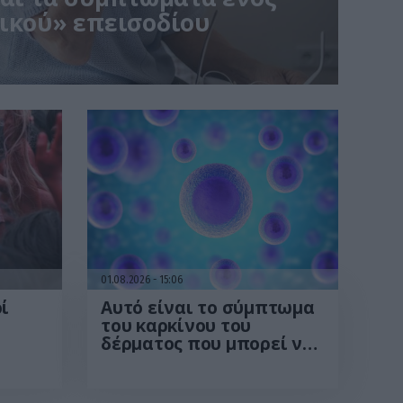
ικού» επεισοδίου
01.08.2026
15:06
ί
Αυτό είναι το σύμπτωμα
του καρκίνου του
δέρματος που μπορεί να
ις
εντοπιστεί στο
ες –
κομμωτήριο! – Τι δείχνει
να
νέα έρευνα