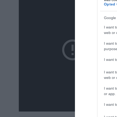
Opted 
Google 
I want t
web or d
I want t
purpose
I want 
I want t
web or d
I want t
or app.
I want t
I want t