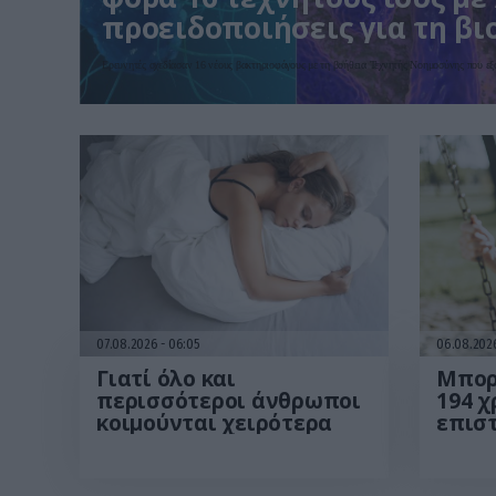
προειδοποιήσεις για τη β
Ερευνητές σχεδίασαν 16 νέους βακτηριοφάγους με τη βοήθεια Τεχνητής Νοημοσύνης που ε
07.08.2026
06:05
06.08.20
Γιατί όλο και
Μπορ
περισσότεροι άνθρωποι
194 χ
κοιμούνται χειρότερα
επισ
τα θε
ανθρ