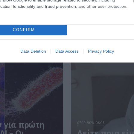
cation functionality and fraud prevention, and other user protection.
CONFIRM
Data Deletion
Data Access
Privacy Policy
ν για πρώτη
07.08.2026
06:06
AI – Οι
Δείτε ποια εί