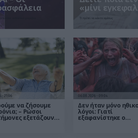
ιοασφάλεια
«μίνι εγκεφαλ
ξοντώνουν ανθεκτικά μικρόβια
Τι πρέπει να κάνετε αμέσως
26
21:06
06.08.2026
09:04
ούμε να ζήσουμε
Δεν ήταν μόνο ηθικο
ρόνια; – Ρώσοι
λόγοι: Γιατί
τήμονες εξετάζουν
εξαφανίστηκε ο
ωρητικά όρια της
κανιβαλισμός από τ
ώπινης ζωής
ανθρώπινες κοινωνί
Τι δείχνει νέα έρευ