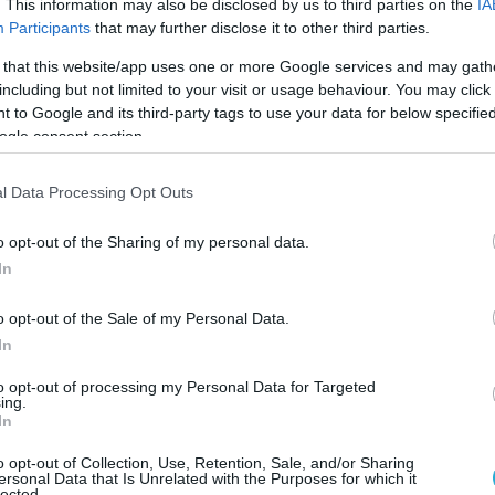
ώσεις για τους περίπου 46.000 δικαιούχους, οι
. This information may also be disclosed by us to third parties on the
IA
Participants
that may further disclose it to other third parties.
καιούνται συνολικά οκτώ δόσεις θεραπείας. Όπως
μες δυνατότητες ώστε να αντιμετωπιστεί το ζήτημα.
 that this website/app uses one or more Google services and may gath
including but not limited to your visit or usage behaviour. You may click 
ου προγράμματος μετατέθηκε για τον Δεκέμβριο, 
 to Google and its third-party tags to use your data for below specifi
ogle consent section.
 να μην έχει ολοκληρωθεί πριν από τη λήξη της
ία διακοπεί πρόωρα, αρκετοί ειδικοί εκφράζουν
l Data Processing Opt Outs
 που έχουν ήδη επιτευχθεί, ενώ όσοι θελήσουν να
ύψουν σημαντικό μηνιαίο κόστος.
o opt-out of the Sharing of my personal data.
In
τιπαράθεση. Ο βουλευτής του ΠΑΣΟΚ, Δημήτρης
 δεν προετοίμασε εγκαίρως τη συνέχιση του
o opt-out of the Sale of my Personal Data.
In
ζε από την έναρξή του τη συγκεκριμένη ημερομην
καίρως τη χρηματοδότηση για την απρόσκοπτη
to opt-out of processing my Personal Data for Targeted
ing.
In
o opt-out of Collection, Use, Retention, Sale, and/or Sharing
ersonal Data that Is Unrelated with the Purposes for which it
lected.