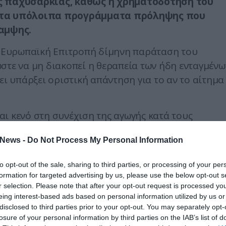
 παχυσαρκίας, καθώς η χρηματοδότησή του
ε τα υπόλοιπα προγράμματα πρόληψης που
αμψης.
ην Ευρωπαϊκή Επιτροπή δίμηνη παράταση του
στε να μη διακοπεί η θεραπεία των ήδη ενταγμένω
ει υπάρξει οριστική απάντηση για το αν το αίτημα
ι κενό στη συνέχιση της αγωγής κατά τους
δη ανακοινώσει ότι από τον Σεπτέμβριο το
News -
Do Not Process My Personal Information
συνεχιστεί με εθνική χρηματοδότηση.
λωσε ότι βρίσκονται σε εξέλιξη διαβουλεύσεις με
to opt-out of the sale, sharing to third parties, or processing of your per
formation for targeted advertising by us, please use the below opt-out s
 πως ορισμένα προγράμματα ιδιαίτερης σημασίας
r selection. Please note that after your opt-out request is processed y
αράταση έως τις 31 Αυγούστου.
eing interest-based ads based on personal information utilized by us or
disclosed to third parties prior to your opt-out. You may separately opt-
ργός Υγείας, Ειρήνη Αγαπηδάκη, ανέφερε ότι μέσ
losure of your personal information by third parties on the IAB’s list of