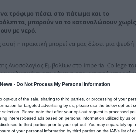
ένα τρόφιμο πέσει στο πάτωμα και το
ερόλεπτα, μπορούν να το καταναλώσουν χωρίς
νουν με νερό.
 αυτή η πρακτική μπορεί να μας δώσει μια ψευδή
τής Ανοσολογίας Εμβολίων στο Imperial College το
ια μολυσμένη επιφάνεια στο φαγητό μπορεί 
News -
Do Not Process My Personal Information
ια να απομακρύνει όλους τους
to opt-out of the sale, sharing to third parties, or processing of your per
ν περάσει στην τροφή.
formation for targeted advertising by us, please use the below opt-out s
r selection. Please note that after your opt-out request is processed y
ξαρτάται από διάφορους παράγοντες, κυρίως από
eing interest-based ads based on personal information utilized by us or
ια στην οποία έπεσε.
disclosed to third parties prior to your opt-out. You may separately opt-
losure of your personal information by third parties on the IAB’s list of