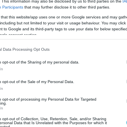
ό, όπως για παράδειγμα το καρπούζι, φαίνεται πω
. This information may also be disclosed by us to third parties on the
IA
Participants
that may further disclose it to other third parties.
ση με πιο στεγνά τρόφιμα.
 that this website/app uses one or more Google services and may gath
σε τι συμβαίνει όταν διαφορετικά τρόφιμα πέφτου
including but not limited to your visit or usage behaviour. You may click 
 to Google and its third-party tags to use your data for below specifi
ωτο ατσάλι και χαλί.
ogle consent section.
η και ελάχιστος χρόνος επαφής μπορεί να
ώ όσο μεγαλύτερη είναι η παραμονή στο πάτω
l Data Processing Opt Outs
o opt-out of the Sharing of my personal data.
In
ων επιφανειών στο σπίτι.
ια που έχουν φέρει τα παπούτσια, τα κατοικίδια
o opt-out of the Sale of my Personal Data.
In
ενώ ορισμένα βακτήρια μπορούν να επιβιώσουν γι
to opt-out of processing my Personal Data for Targeted
ing.
In
 μελέτης που εξέτασε τρόφιμα όπως ψωμί και
αλμονέλλα.
o opt-out of Collection, Use, Retention, Sale, and/or Sharing
ersonal Data that Is Unrelated with the Purposes for which it
lected.