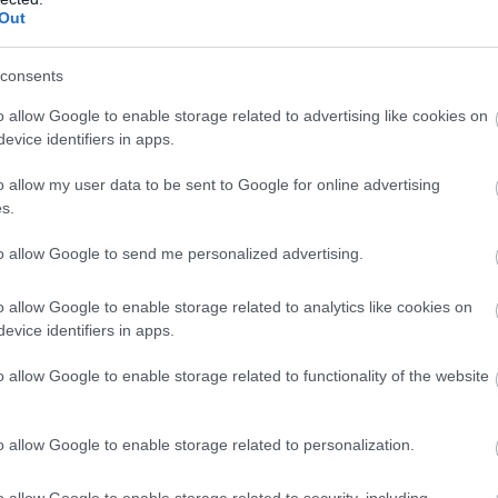
δοση βακτηρίων μπορεί να συμβεί πολύ
Out
ρχεται σε επαφή με σκληρές επιφάνειες, όπως
consents
o allow Google to enable storage related to advertising like cookies on
 δεν περιορίζεται μόνο στο φαγητό που πέφτει στ
evice identifiers in apps.
o allow my user data to be sent to Google for online advertising
ρούν να μεταφερθούν και μέσω επιφανειών τ
s.
ερη προσοχή όταν διαχειριζόμαστε ωμά κρέατα
to allow Google to send me personalized advertising.
o allow Google to enable storage related to analytics like cookies on
κάθαρο:
ο γνωστός «κανόνας των 5
evice identifiers in apps.
η ασφάλειας.
o allow Google to enable storage related to functionality of the website
 σε περιπτώσεις όπου υπάρχει αυξημένος κίνδυνος
ει να απορριφθεί.
o allow Google to enable storage related to personalization.
o allow Google to enable storage related to security, including