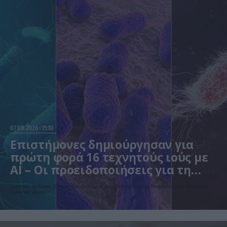
07.08.2026
15:10
Επιστήμονες δημιούργησαν για
πρώτη φορά 16 τεχνητούς ιούς με
AI – Οι προειδοποιήσεις για τη
βιοασφάλεια
Ερευνητές σχεδίασαν 16 νέους βακτηριοφάγους με τη βοήθεια Τεχνητής Νοημοσύνης που εξοντώνουν
ανθεκτικά μικρόβια