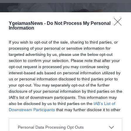
YgeiamasNews -
Do Not Process My Personal
Information
If you wish to opt-out of the sale, sharing to third parties, or
processing of your personal or sensitive information for
targeted advertising by us, please use the below opt-out
07.08.2026
06:05
section to confirm your selection. Please note that after your
Γιατί όλο και περισσότεροι άνθρωποι
opt-out request is processed you may continue seeing
κοιμούνται χειρότερα
interest-based ads based on personal information utilized by
us or personal information disclosed to third parties prior to
your opt-out. You may separately opt-out of the further
disclosure of your personal information by third parties on the
IAB’s list of downstream participants. This information may
also be disclosed by us to third parties on the
IAB’s List of
Downstream Participants
that may further disclose it to other
third parties.
Please note that this website/app uses one or more Google
Personal Data Processing Opt Outs