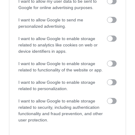
I want to allow my user data to be sent to
Google for online advertising purposes.
I want to allow Google to send me
personalized advertising.
I want to allow Google to enable storage
related to analytics like cookies on web or
device identifiers in apps.
01.08.2026
15:06
I want to allow Google to enable storage
Αυτό είναι το σύμπτωμα του καρκίνου του
related to functionality of the website or app.
δέρματος που μπορεί να εντοπιστεί στο
κομμωτήριο! – Τι δείχνει νέα έρευνα
I want to allow Google to enable storage
related to personalization.
I want to allow Google to enable storage
related to security, including authentication
functionality and fraud prevention, and other
user protection.