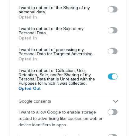
services and may gather and store information including but
not limited to your visit or usage behaviour. You may click to
I want to opt-out of the Sharing of my
06.08.2026
21:06
personal data.
grant or deny consent to Google and its third-party tags to
Opted In
Μπορούμε να ζήσουμε 194 χρόνια; – Ρώσοι
use your data for below specified purposes in below Google
επιστήμονες εξετάζουν τα θεωρητικά όρια
consent section.
I want to opt-out of the Sale of my
της ανθρώπινης ζωής
Personal Data.
Opted In
I want to opt-out of processing my
Personal Data for Targeted Advertising.
Opted In
I want to opt-out of Collection, Use,
Retention, Sale, and/or Sharing of my
Personal Data that Is Unrelated with the
Purposes for which it was collected.
Opted Out
Google consents
06.08.2026
09:04
Δεν ήταν μόνο ηθικοί λόγοι: Γιατί
I want to allow Google to enable storage
εξαφανίστηκε ο κανιβαλισμός από τις
related to advertising like cookies on web or
ανθρώπινες κοινωνίες – Τι δείχνει νέα
device identifiers in apps.
έρευνα