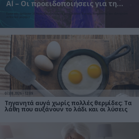
AI – Οι προειδοποιήσεις για τη
βιοασφάλεια
Ερευνητές σχεδίασαν 16 νέους βακτηριοφάγους με τη βοήθεια Τεχνητής Νοημοσύνης που εξοντώνουν
ανθεκτικά μικρόβια
07.08.2026
12:09
Τηγανητά αυγά χωρίς πολλές θερμίδες: Τα
λάθη που αυξάνουν το λάδι και οι λύσεις