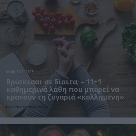
08.08.2026
21:05
Βρίσκεσαι σε δίαιτα; – 11+1
καθημερινά λάθη που μπορεί να
κρατούν τη ζυγαριά «κολλημένη»
Ποιες είναι οι συχνότερες «παγίδες»