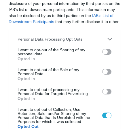
disclosure of your personal information by third parties on the
Δεν ήταν μόνο ηθικοί λόγοι: Γιατί
IAB’s list of downstream participants. This information may
εξαφανίστηκε ο κανιβαλισμός από τις
also be disclosed by us to third parties on the
IAB’s List of
ανθρώπινες κοινωνίες – Τι δείχνει νέα
Downstream Participants
that may further disclose it to other
έρευνα
third parties.
Please note that this website/app uses one or more Google
Personal Data Processing Opt Outs
services and may gather and store information including but
not limited to your visit or usage behaviour. You may click to
I want to opt-out of the Sharing of my
personal data.
grant or deny consent to Google and its third-party tags to
Opted In
use your data for below specified purposes in below Google
consent section.
I want to opt-out of the Sale of my
Personal Data.
Opted In
01.08.2026
15:06
I want to opt-out of processing my
Personal Data for Targeted Advertising.
Αυτό είναι το σύμπτωμα του καρκίνου του
Opted In
δέρματος που μπορεί να εντοπιστεί στο
κομμωτήριο! – Τι δείχνει νέα έρευνα
I want to opt-out of Collection, Use,
Retention, Sale, and/or Sharing of my
Personal Data that Is Unrelated with the
Purposes for which it was collected.
Opted Out