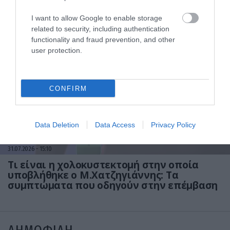
31.07.2026
15:11
Το σημάδι στο πόδι που μπορεί να κρύβει
I want to allow Google to enable storage
θρόμβωση
related to security, including authentication
functionality and fraud prevention, and other
user protection.
CONFIRM
Data Deletion
Data Access
Privacy Policy
31.07.2026
15:10
Τι είναι η χολοκυστεκτομή στην οποία
υποβλήθηκε ο Μ.Χατζηγιάννης: Tα
συμπτώματα που οδηγούν στην επέμβαση