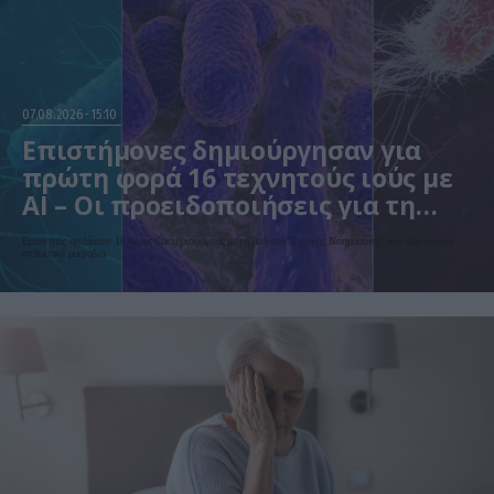
07.08.2026
15:10
Επιστήμονες δημιούργησαν για
πρώτη φορά 16 τεχνητούς ιούς με
AI – Οι προειδοποιήσεις για τη
βιοασφάλεια
Ερευνητές σχεδίασαν 16 νέους βακτηριοφάγους με τη βοήθεια Τεχνητής Νοημοσύνης που εξοντώνουν
ανθεκτικά μικρόβια