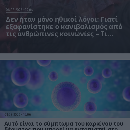
06.08.2026
09:04
Δεν ήταν μόνο ηθικοί λόγοι: Γιατί
εξαφανίστηκε ο κανιβαλισμός από
τις ανθρώπινες κοινωνίες – Τι
δείχνει νέα έρευνα
Η μελέτη βασίστηκε σε μαθηματικά μοντέλα
01.08.2026
15:06
Αυτό είναι το σύμπτωμα του καρκίνου του
δέρματος που μπορεί να εντοπιστεί στο