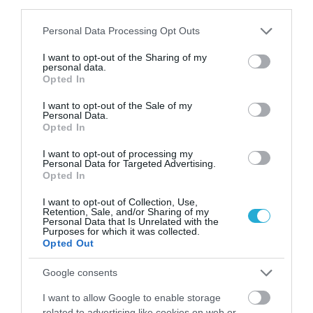
third parties.
Please note that this website/app uses one or more Google
Personal Data Processing Opt Outs
31.07.2026
15:05
services and may gather and store information including but
Το σύμπτωμα που εμφανίζεται τη νύχτα
not limited to your visit or usage behaviour. You may click to
I want to opt-out of the Sharing of my
personal data.
και μπορεί να προειδοποιεί για
grant or deny consent to Google and its third-party tags to
Opted In
καρδιοπάθεια
use your data for below specified purposes in below Google
consent section.
I want to opt-out of the Sale of my
Personal Data.
Opted In
I want to opt-out of processing my
Personal Data for Targeted Advertising.
Opted In
I want to opt-out of Collection, Use,
Retention, Sale, and/or Sharing of my
Personal Data that Is Unrelated with the
Purposes for which it was collected.
Opted Out
31.07.2026
03:06
Ιατρικά μυστήρια που έμειναν ανεξήγητα
Google consents
για δεκαετίες
I want to allow Google to enable storage
related to advertising like cookies on web or