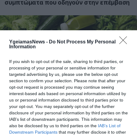
συμπτώματα που οδηγούν στην επέμβαση
YgeiamasNews -
Do Not Process My Personal
Information
If you wish to opt-out of the sale, sharing to third parties, or
processing of your personal or sensitive information for
31.07.2026
15:06
targeted advertising by us, please use the below opt-out
section to confirm your selection. Please note that after your
Οι τροφές που βοηθούν στη μακροζωία
opt-out request is processed you may continue seeing
interest-based ads based on personal information utilized by
us or personal information disclosed to third parties prior to
your opt-out. You may separately opt-out of the further
disclosure of your personal information by third parties on the
IAB’s list of downstream participants. This information may
also be disclosed by us to third parties on the
IAB’s List of
Downstream Participants
that may further disclose it to other