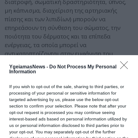
διατροφή, σωματική δραστηριότητα, ύπνος,
μη κάπνισμα, διαχείριση της αρτηριακής
πίεσης και των λιπιδίων) μπορούν να
επηρεάσουν τη σύνθεση του σώματος, την
ποιότητα του δέρματος και τα επίπεδα
ενέργειας, τα οποία μπορεί να
αντικατοπτρίζονται στην εμφάνιση του
προσώπου με την πάροδο του χρόνου. Αλλά
YgeiamasNews -
Do Not Process My Personal
δεν υπάρχουν στοιχεία ότι η στόχευση των
Information
χαρακτηριστικών «αρρενωπότητας» από μόνη
If you wish to opt-out of the sale, sharing to third parties, or
της αποτελεί μια αξιόπιστη στρατηγική υγείας.
processing of your personal or sensitive information for
targeted advertising by us, please use the below opt-out
section to confirm your selection. Please note that after your
opt-out request is processed you may continue seeing
interest-based ads based on personal information utilized by
us or personal information disclosed to third parties prior to
your opt-out. You may separately opt-out of the further