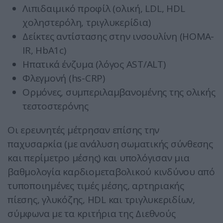
Λιπιδαιμικό προφίλ (ολική, LDL, HDL
χοληστερόλη, τριγλυκερίδια)
Δείκτες αντίστασης στην ινσουλίνη (HOMA-
IR, HbA1c)
Ηπατικά ένζυμα (λόγος AST/ALT)
Φλεγμονή (hs-CRP)
Ορμόνες, συμπεριλαμβανομένης της ολικής
τεστοστερόνης
Οι ερευνητές μέτρησαν επίσης την
παχυσαρκία (με ανάλυση σωματικής σύνθεσης
και περίμετρο μέσης) και υπολόγισαν μια
βαθμολογία καρδιομεταβολικού κινδύνου από
τυποποιημένες τιμές μέσης, αρτηριακής
πίεσης, γλυκόζης, HDL και τριγλυκεριδίων,
σύμφωνα με τα κριτήρια της Διεθνούς