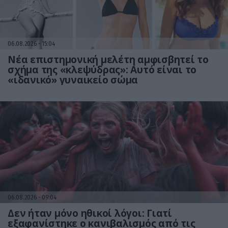
06.08.2026
15:04
Νέα επιστημονική μελέτη αμφισβητεί το
σχήμα της «κλεψύδρας»: Αυτό είναι το
«ιδανικό» γυναικείο σώμα
06.08.2026
09:04
Δεν ήταν μόνο ηθικοί λόγοι: Γιατί
εξαφανίστηκε ο κανιβαλισμός από τις