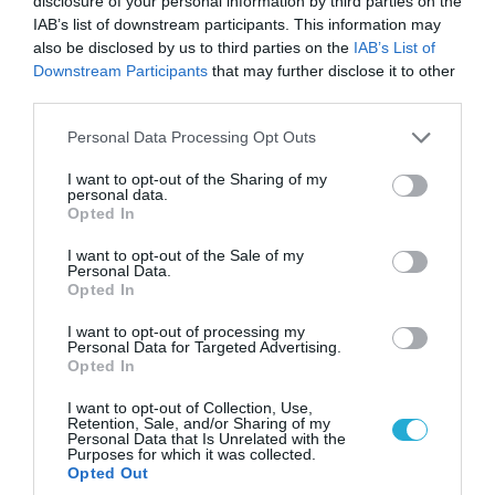
disclosure of your personal information by third parties on the
IAB’s list of downstream participants. This information may
also be disclosed by us to third parties on the
IAB’s List of
Downstream Participants
that may further disclose it to other
third parties.
Please note that this website/app uses one or more Google
Personal Data Processing Opt Outs
services and may gather and store information including but
not limited to your visit or usage behaviour. You may click to
I want to opt-out of the Sharing of my
personal data.
grant or deny consent to Google and its third-party tags to
Opted In
use your data for below specified purposes in below Google
consent section.
I want to opt-out of the Sale of my
Personal Data.
Opted In
ΥΓΕΙΑ
I want to opt-out of processing my
Personal Data for Targeted Advertising.
Opted In
I want to opt-out of Collection, Use,
Retention, Sale, and/or Sharing of my
Personal Data that Is Unrelated with the
Purposes for which it was collected.
Opted Out