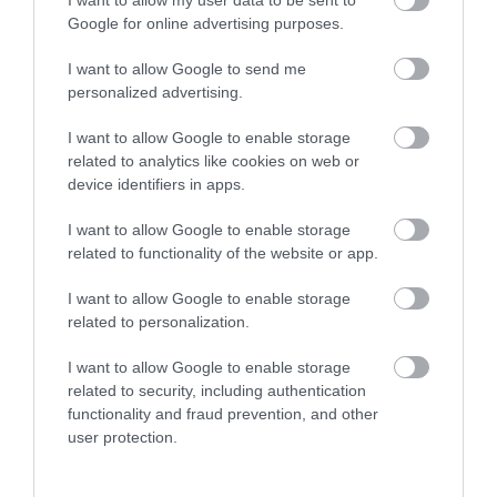
I want to allow my user data to be sent to
Google for online advertising purposes.
I want to allow Google to send me
personalized advertising.
I want to allow Google to enable storage
related to analytics like cookies on web or
31.07.2026
15:11
device identifiers in apps.
Το σημάδι στο πόδι που μπορεί να κρύβει
θρόμβωση
I want to allow Google to enable storage
related to functionality of the website or app.
I want to allow Google to enable storage
related to personalization.
I want to allow Google to enable storage
related to security, including authentication
functionality and fraud prevention, and other
user protection.
31.07.2026
15:10