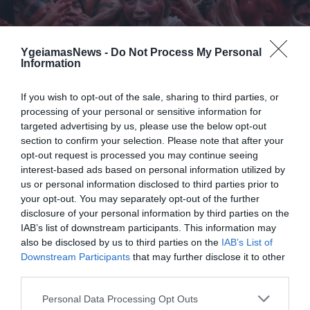
YgeiamasNews -
Do Not Process My Personal
Information
If you wish to opt-out of the sale, sharing to third parties, or
06.08.2026
09:04
processing of your personal or sensitive information for
Δεν ήταν μόνο ηθικοί λόγοι: Γιατί
targeted advertising by us, please use the below opt-out
εξαφανίστηκε ο κανιβαλισμός από τις
section to confirm your selection. Please note that after your
ανθρώπινες κοινωνίες – Τι δείχνει νέα
opt-out request is processed you may continue seeing
έρευνα
interest-based ads based on personal information utilized by
us or personal information disclosed to third parties prior to
your opt-out. You may separately opt-out of the further
disclosure of your personal information by third parties on the
IAB’s list of downstream participants. This information may
also be disclosed by us to third parties on the
IAB’s List of
Downstream Participants
that may further disclose it to other
third parties.
Please note that this website/app uses one or more Google
Personal Data Processing Opt Outs
01.08.2026
15:06