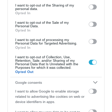
services and may gather and store information including but
not limited to your visit or usage behaviour. You may click to
I want to opt-out of the Sharing of my
Αυτό είναι το σύμπτωμα του καρκίνου του
personal data.
δέρματος που μπορεί να εντοπιστεί στο
grant or deny consent to Google and its third-party tags to
Opted In
κομμωτήριο! – Τι δείχνει νέα έρευνα
use your data for below specified purposes in below Google
consent section.
I want to opt-out of the Sale of my
Personal Data.
Opted In
I want to opt-out of processing my
Personal Data for Targeted Advertising.
Opted In
I want to opt-out of Collection, Use,
Retention, Sale, and/or Sharing of my
Personal Data that Is Unrelated with the
Purposes for which it was collected.
Opted Out
01.08.2026
12:11
Ξυπνάτε και σέρνεστε από την κούραση;
Google consents
8+1 απλές κινήσεις για περισσότερη
ενέργεια από το πρωί
I want to allow Google to enable storage
related to advertising like cookies on web or
device identifiers in apps.