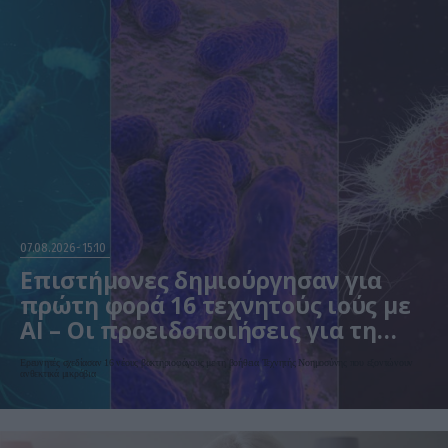
07.08.2026
15:10
Επιστήμονες δημιούργησαν για
πρώτη φορά 16 τεχνητούς ιούς με
AI – Οι προειδοποιήσεις για τη
βιοασφάλεια
Ερευνητές σχεδίασαν 16 νέους βακτηριοφάγους με τη βοήθεια Τεχνητής Νοημοσύνης που εξοντώνουν
ανθεκτικά μικρόβια