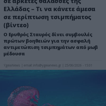
σε αρκετές θάλασσες της
Ελλάδας – Τι να κάνετε άμεσα
σε περίπτωση τσιμπήματος
(βίντεο)
Ο Ερυθρός Σταυρός δίνει συμβουλές
πρώτων βοηθειών για την ασφαλή
αντιμετώπιση τσιμπημάτων από μωβ
μέδουσα
YgeiaNews
|
email:
info@ygeianews.gr
| 25/06/2026 - 15:01