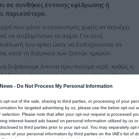
τι σε συνθήκες έντονης εφίδρωσης ή
ι περισσότερο.
γρά που χάνει ο οργανισμός χωρίς να περιέχει
ρεί να επιβαρύνουν το σώμα. Για τους
ανάλωσή του αρκεί ώστε να διατηρούνται σε
αι κατά τη διάρκεια των ζεστών ημερών.
 να διψάσουμε έντονα πριν πιούμε νερό, καθώς η
ός έχει αρχίσει να χάνει σημαντικές ποσότητες
News -
Do Not Process My Personal Information
νους, μικρά παιδιά, εγκύους, εργαζόμενους σε
to opt-out of the sale, sharing to third parties, or processing of your per
νουν φαρμακευτική αγωγή η οποία αυξάνει την
formation for targeted advertising by us, please use the below opt-out s
r selection. Please note that after your opt-out request is processed y
eing interest-based ads based on personal information utilized by us or
, έντονης σωματικής δραστηριότητας ή απώλειας
disclosed to third parties prior to your opt-out. You may separately opt-
losure of your personal information by third parties on the IAB’s list of
ρολύτες μπορούν να αποδειχθούν πιο