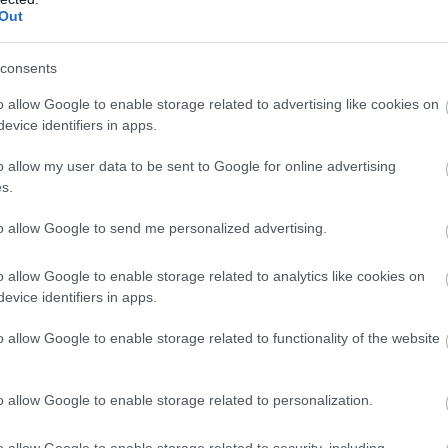
γκριση με το νερό, χάρη στον συνδυασμό νερού,
Out
ών που περιέχει.
consents
ην ιδανική επιλογή κατά τη διάρκεια ενός καύσωνα
o allow Google to enable storage related to advertising like cookies on
 για το πεπτικό σύστημα και δεν είναι κατάλληλο γ
evice identifiers in apps.
ία στη λακτόζη ή γαστρεντερικές ενοχλήσεις.
o allow my user data to be sent to Google for online advertising
α θεωρείται η πιο πρακτική και ασφαλής λύση για
s.
to allow Google to send me personalized advertising.
ς, ορισμένα ποτά μπορεί να αυξήσουν τον κίνδυνο
o allow Google to enable storage related to analytics like cookies on
ισμό.
evice identifiers in apps.
o allow Google to enable storage related to functionality of the website
τα σε ζάχαρη.
o allow Google to enable storage related to personalization.
τες καφεΐνης.
o allow Google to enable storage related to security, including