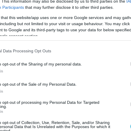
. This information may also be disclosed by us to third parties on the
IA
Participants
that may further disclose it to other third parties.
άλιο, βοηθούν τον οργανισμό να συγκρατεί τα υγρά
 that this website/app uses one or more Google services and may gath
including but not limited to your visit or usage behaviour. You may click 
 μυών και του νευρικού συστήματος.
 to Google and its third-party tags to use your data for below specifi
ogle consent section.
η όταν:
μία ώρα.
l Data Processing Opt Outs
κούς χώρους για μεγάλο χρονικό διάστημα.
o opt-out of the Sharing of my personal data.
ς.
In
ναμία ή εξάντληση.
o opt-out of the Sale of my Personal Data.
In
 υποχωρήσει η αίσθηση κόπωσης.
to opt-out of processing my Personal Data for Targeted
μάτων με χαμηλή περιεκτικότητα σε ζάχαρη, καθώς
ing.
In
οκαλέσουν στομαχικές ενοχλήσεις.
o opt-out of Collection, Use, Retention, Sale, and/or Sharing
ο γάλα μπορεί να προσφέρει μεγαλύτερη
ersonal Data that Is Unrelated with the Purposes for which it
lected.