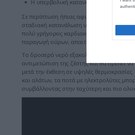
Η υπερβολική κατανάλωση καφέ, όταν 
authenti
Σε περίπτωση ήπιας αφυδάτωσης, συνιστά
σταδιακή κατανάλωση υγρών. Εάν όμως ε
πολύ γρήγορος καρδιακός ρυθμός, δυσκολί
παραγωγή ούρων, απαιτείται άμεση ιατρι
Το δροσερό νερό εξακολουθεί να αποτελεί
αντιμετώπιση της ζέστης και θα πρέπει να 
μετά την έκθεση σε υψηλές θερμοκρασίες.
και αλάτων, τα ποτά με ηλεκτρολύτες μπ
συμβάλλοντας στην ταχύτερη και πιο ολ