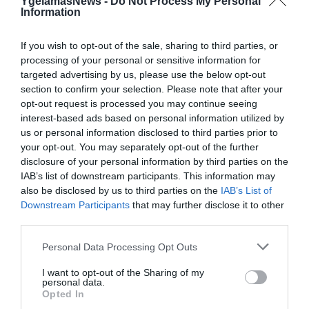
YgeiamasNews -
Do Not Process My Personal
Information
If you wish to opt-out of the sale, sharing to third parties, or
processing of your personal or sensitive information for
targeted advertising by us, please use the below opt-out
section to confirm your selection. Please note that after your
opt-out request is processed you may continue seeing
interest-based ads based on personal information utilized by
us or personal information disclosed to third parties prior to
01.08.2026
15:06
your opt-out. You may separately opt-out of the further
Αυτό είναι το σύμπτωμα του καρκίνου του
disclosure of your personal information by third parties on the
δέρματος που μπορεί να εντοπιστεί στο
IAB’s list of downstream participants. This information may
κομμωτήριο! – Τι δείχνει νέα έρευνα
also be disclosed by us to third parties on the
IAB’s List of
Downstream Participants
that may further disclose it to other
third parties.
Please note that this website/app uses one or more Google
Personal Data Processing Opt Outs
services and may gather and store information including but
not limited to your visit or usage behaviour. You may click to
I want to opt-out of the Sharing of my
personal data.
grant or deny consent to Google and its third-party tags to
Opted In
use your data for below specified purposes in below Google