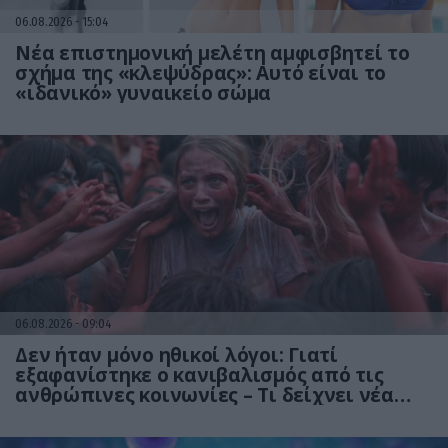
06.08.2026
15:04
Νέα επιστημονική μελέτη αμφισβητεί το
σχήμα της «κλεψύδρας»: Αυτό είναι το
«ιδανικό» γυναικείο σώμα
06.08.2026
09:04
Δεν ήταν μόνο ηθικοί λόγοι: Γιατί
εξαφανίστηκε ο κανιβαλισμός από τις
ανθρώπινες κοινωνίες – Τι δείχνει νέα
έρευνα