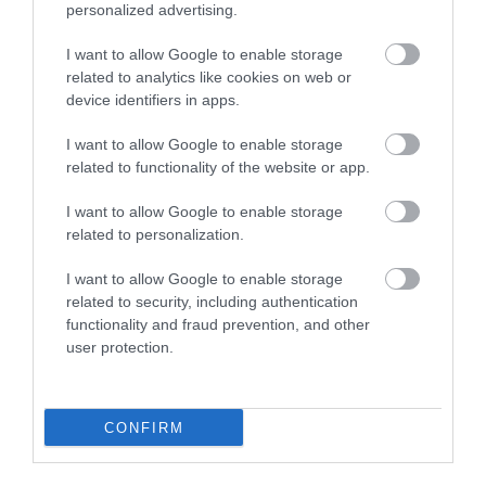
personalized advertising.
I want to allow Google to enable storage
related to analytics like cookies on web or
device identifiers in apps.
I want to allow Google to enable storage
related to functionality of the website or app.
31.07.2026
15:10
I want to allow Google to enable storage
related to personalization.
Τι είναι η χολοκυστεκτομή στην οποία
υποβλήθηκε ο Μ.Χατζηγιάννης: Tα
I want to allow Google to enable storage
συμπτώματα που οδηγούν στην επέμβαση
related to security, including authentication
functionality and fraud prevention, and other
user protection.
CONFIRM