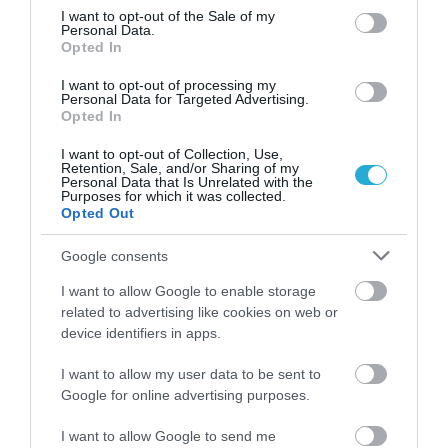
consent section.
I want to opt-out of the Sale of my
Personal Data.
Opted In
01.08.2026
12:11
Ξυπνάτε και σέρνεστε από την κούραση;
I want to opt-out of processing my
Personal Data for Targeted Advertising.
8+1 απλές κινήσεις για περισσότερη
Opted In
ενέργεια από το πρωί
I want to opt-out of Collection, Use,
Retention, Sale, and/or Sharing of my
Personal Data that Is Unrelated with the
Purposes for which it was collected.
Opted Out
Google consents
I want to allow Google to enable storage
related to advertising like cookies on web or
device identifiers in apps.
31.07.2026
15:11
I want to allow my user data to be sent to
Το σημάδι στο πόδι που μπορεί να κρύβει
Google for online advertising purposes.
θρόμβωση
I want to allow Google to send me