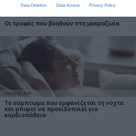
Data Deletion
Data Access
Privacy Policy
31.07.2026
15:06
Οι τροφές που βοηθούν στη μακροζωία
31.07.2026
15:05
Το σύμπτωμα που εμφανίζεται τη νύχτα
και μπορεί να προειδοποιεί για
καρδιοπάθεια