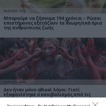
06.08.2026
21:06
Μπορούμε να ζήσουμε 194 χρόνια; – Ρώσοι
επιστήμονες εξετάζουν τα θεωρητικά όρια
της ανθρώπινης ζωής
06.08.2026
09:04
Δεν ήταν μόνο ηθικοί λόγοι: Γιατί
εξαφανίστηκε ο κανιβαλισμός από τις
ανθρώπινες κοινωνίες – Τι δείχνει νέα
έρευνα