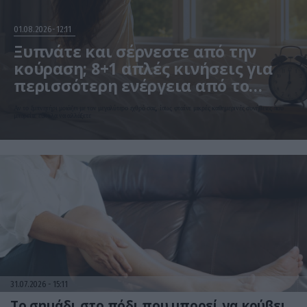
01.08.2026
12:11
Ξυπνάτε και σέρνεστε από την
κούραση; 8+1 απλές κινήσεις για
περισσότερη ενέργεια από το
πρωί
Αν το ξυπνητήρι μοιάζει με τον μεγαλύτερο εχθρό σας, ίσως φταίνε μικρές καθημερινές συνήθειες που
μπορείτε εύκολα να αλλάξετε
31.07.2026
15:11
Το σημάδι στο πόδι που μπορεί να κρύβει