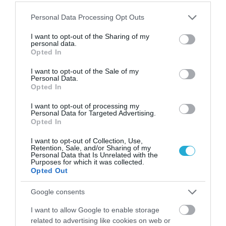
Please note that this website/app uses one or more Google
Personal Data Processing Opt Outs
services and may gather and store information including but
not limited to your visit or usage behaviour. You may click to
I want to opt-out of the Sharing of my
personal data.
grant or deny consent to Google and its third-party tags to
Opted In
31.07.2026
15:06
use your data for below specified purposes in below Google
Οι τροφές που βοηθούν στη μακροζωία
consent section.
I want to opt-out of the Sale of my
Personal Data.
Opted In
I want to opt-out of processing my
Personal Data for Targeted Advertising.
Opted In
I want to opt-out of Collection, Use,
Retention, Sale, and/or Sharing of my
Personal Data that Is Unrelated with the
Purposes for which it was collected.
Opted Out
31.07.2026
15:05
Google consents
Το σύμπτωμα που εμφανίζεται τη νύχτα
και μπορεί να προειδοποιεί για
I want to allow Google to enable storage
καρδιοπάθεια
related to advertising like cookies on web or