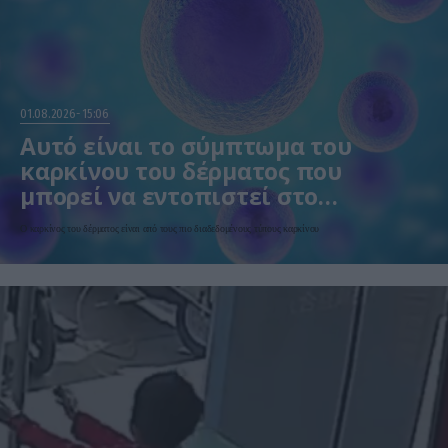
01.08.2026
15:06
Αυτό είναι το σύμπτωμα του
καρκίνου του δέρματος που
μπορεί να εντοπιστεί στο
κομμωτήριο! – Τι δείχνει νέα
Ο καρκίνος του δέρματος είναι από τους πιο διαδεδομένους τύπους καρκίνου
έρευνα