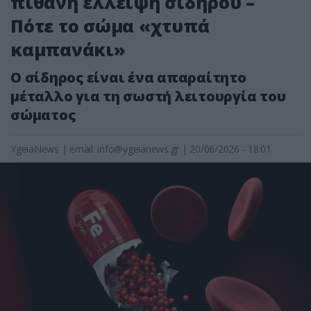
πιθανή έλλειψη σιδήρου –
Πότε το σώμα «χτυπά
καμπανάκι»
Ο σίδηρος είναι ένα απαραίτητο
μέταλλο για τη σωστή λειτουργία του
σώματος
YgeiaNews
|
email:
info@ygeianews.gr
| 20/06/2026 - 18:01