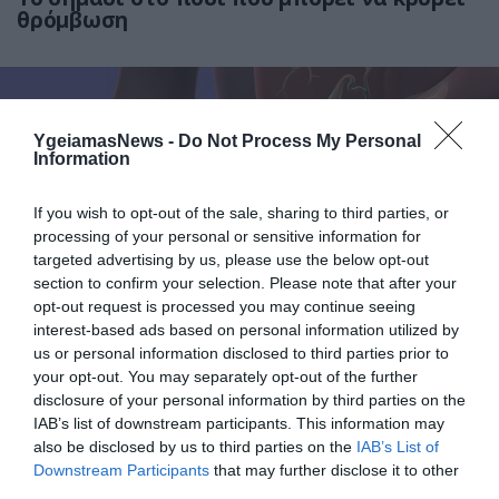
θρόμβωση
YgeiamasNews -
Do Not Process My Personal
Information
If you wish to opt-out of the sale, sharing to third parties, or
processing of your personal or sensitive information for
targeted advertising by us, please use the below opt-out
31.07.2026
15:10
section to confirm your selection. Please note that after your
opt-out request is processed you may continue seeing
Τι είναι η χολοκυστεκτομή στην οποία
υποβλήθηκε ο Μ.Χατζηγιάννης: Tα
interest-based ads based on personal information utilized by
συμπτώματα που οδηγούν στην επέμβαση
us or personal information disclosed to third parties prior to
your opt-out. You may separately opt-out of the further
disclosure of your personal information by third parties on the
IAB’s list of downstream participants. This information may
also be disclosed by us to third parties on the
IAB’s List of
Downstream Participants
that may further disclose it to other
third parties.