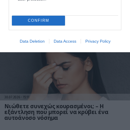
31.07.2026
03:05
CONFIRM
Το πιο επικίνδυνο δωμάτιο του σπιτιού –
Εκεί που κρύβεται ο μεγαλύτερος κίνδυνος
Data Deletion
Data Access
Privacy Policy
30.07.2026
15:11
Νιώθετε συνεχώς κουρασμένοι; – Η
εξάντληση που μπορεί να κρύβει ένα
αυτοάνοσο νόσημα