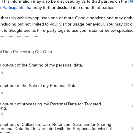
. This information may also be disclosed by us to third parties on the
IA
ι για λίγα δευτερόλεπτα που δεν θυμόμαστε το
Participants
that may further disclose it to other third parties.
νει σωστά αυτούς τους κύκλους. Το αποτέλεσμα
 that this website/app uses one or more Google services and may gath
ολλές ώρες παραμονής στο κρεβάτι.
including but not limited to your visit or usage behaviour. You may click 
 to Google and its third-party tags to use your data for below specifi
λλά άγνωστος ένοχος
ogle consent section.
πωσης είναι η υπνική άπνοια.
l Data Processing Opt Outs
οία η αναπνοή διακόπτεται επανειλημμένα κατά τη
o opt-out of the Sharing of my personal data.
ζεται να «ξυπνά» συνεχώς τον οργανισμό για να
In
μο να το αντιλαμβάνεται.
o opt-out of the Sale of my Personal Data.
ουν:
In
to opt-out of processing my Personal Data for Targeted
ing.
In
o opt-out of Collection, Use, Retention, Sale, and/or Sharing
ersonal Data that Is Unrelated with the Purposes for which it
lected.