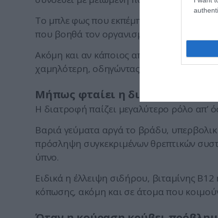
authenti
Το μπλε φως που εκπέμπουν οι οθόνες επ
που βοηθά τον οργανισμό να προετοιμαστε
Ακόμη και αν κάποιος αποκοιμηθεί εύκολα
χαμηλότερη, οδηγώντας σε πρωινή εξάντλ
Μήπως φταίει η διατροφή;
Η διατροφή παίζει μεγαλύτερο ρόλο απ’ ό
Βαριά γεύματα αργά το βράδυ, υπερβολικ
πρόσληψη συγκεκριμένων θρεπτικών συστ
ύπνο.
Ειδικά η έλλειψη σιδήρου, βιταμίνης Β12 
κόπωσης, ακόμη και σε άτομα που κοιμούν
Όταν η κούραση κρύβει πρόβλημ