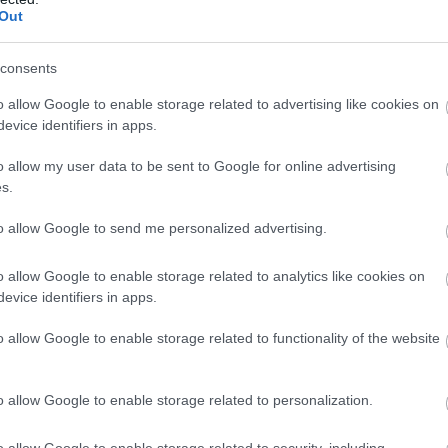
ύπνο.
Out
 ανθρώπους και σε πολλές περιπτώσεις παραμένει
consents
o allow Google to enable storage related to advertising like cookies on
evice identifiers in apps.
 σημαντικό παράγοντα.
o allow my user data to be sent to Google for online advertising
s.
ώρες, το χρόνιο άγχος διατηρεί τον οργανισμό σε
to allow Google to send me personalized advertising.
δα κορτιζόλης, της ορμόνης του στρες,
α βαθύτερα και πιο αναζωογονητικά στάδια ύπνου
o allow Google to enable storage related to analytics like cookies on
evice identifiers in apps.
η «μισής ξεκούρασης», με αποτέλεσμα η κούραση 
o allow Google to enable storage related to functionality of the website
o allow Google to enable storage related to personalization.
ολογιστών λίγο πριν από την κατάκλιση έχει
o allow Google to enable storage related to security, including