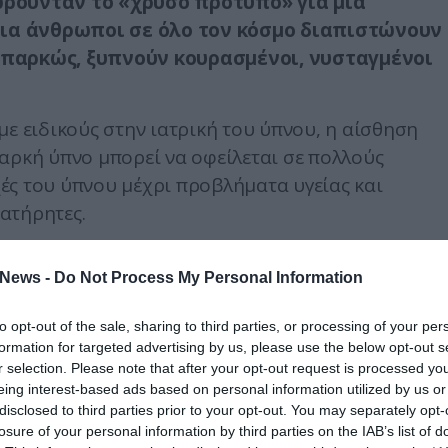
ωρούνταν το «χρυσό πρότυπο» για μια
ρια άνθρωποι σε όλο τον κόσμο διαπιστώνουν
 επαρκώς, ξυπνούν κουρασμένοι, νυσταγμένοι
με ειδικούς στην ιατρική του ύπνου, η αίσθηση
αρκή ύπνο μπορεί να οφείλεται σε πολλούς
ές του ύπνου μέχρι προβλήματα υγείας και
ατήρητες.
η από την ποσότητα
News -
Do Not Process My Personal Information
πιστήμονες είναι ότι οι ώρες ύπνου από μόνες του
ική ξεκούραση.
to opt-out of the sale, sharing to third parties, or processing of your per
formation for targeted advertising by us, please use the below opt-out s
ς περνά από διαφορετικά στάδια ύπνου,
r selection. Please note that after your opt-out request is processed y
eing interest-based ads based on personal information utilized by us or
 του ύπνου REM, τα οποία είναι απαραίτητα για 
disclosed to third parties prior to your opt-out. You may separately opt-
losure of your personal information by third parties on the IAB’s list of