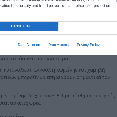
cation functionality and fraud prevention, and other user protection.
ηρεάζει την παραγωγή μελατονίνης, της ορμόνης
ί για τον ύπνο.
CONFIRM
, η ποιότητα του ύπνου μπορεί να είναι
ηση.
Data Deletion
Data Access
Privacy Policy
σο πιστεύουν οι περισσότεροι.
ή κατανάλωση αλκοόλ ή καφεΐνης και χαμηλή
ατικών μπορούν να επηρεάσουν σημαντικά τον
ή βιταμίνης D έχει συνδεθεί με αίσθημα συνεχούς
ται αρκετές ώρες.
α υγείας