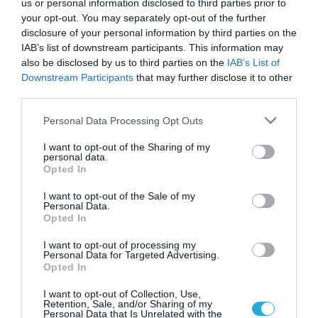
us or personal information disclosed to third parties prior to
your opt-out. You may separately opt-out of the further
disclosure of your personal information by third parties on the
IAB’s list of downstream participants. This information may
also be disclosed by us to third parties on the
IAB’s List of
Downstream Participants
that may further disclose it to other
01.08.2026
12:11
third parties.
Ξυπνάτε και σέρνεστε από την κούραση;
Please note that this website/app uses one or more Google
Personal Data Processing Opt Outs
8+1 απλές κινήσεις για περισσότερη
services and may gather and store information including but
ενέργεια από το πρωί
not limited to your visit or usage behaviour. You may click to
I want to opt-out of the Sharing of my
personal data.
grant or deny consent to Google and its third-party tags to
Opted In
use your data for below specified purposes in below Google
consent section.
I want to opt-out of the Sale of my
Personal Data.
Opted In
I want to opt-out of processing my
Personal Data for Targeted Advertising.
Opted In
I want to opt-out of Collection, Use,
Retention, Sale, and/or Sharing of my
31.07.2026
15:11
Personal Data that Is Unrelated with the