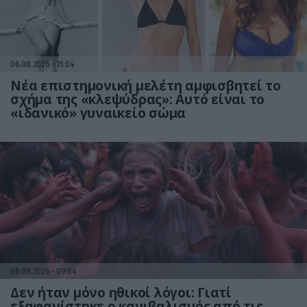
06.08.2026
15:04
Νέα επιστημονική μελέτη αμφισβητεί το
σχήμα της «κλεψύδρας»: Αυτό είναι το
«ιδανικό» γυναικείο σώμα
06.08.2026
09:04
Δεν ήταν μόνο ηθικοί λόγοι: Γιατί
εξαφανίστηκε ο κανιβαλισμός από τις