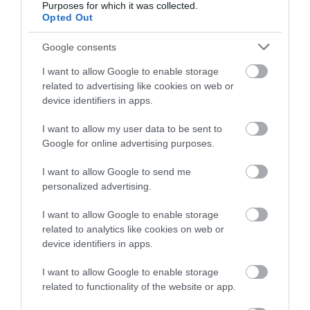
Purposes for which it was collected.
Το σημάδι στο πόδι που μπορεί να κρύβει
Opted Out
θρόμβωση
Google consents
I want to allow Google to enable storage
related to advertising like cookies on web or
device identifiers in apps.
I want to allow my user data to be sent to
Google for online advertising purposes.
I want to allow Google to send me
31.07.2026
15:10
personalized advertising.
Τι είναι η χολοκυστεκτομή στην οποία
I want to allow Google to enable storage
υποβλήθηκε ο Μ.Χατζηγιάννης: Tα
συμπτώματα που οδηγούν στην επέμβαση
related to analytics like cookies on web or
device identifiers in apps.
I want to allow Google to enable storage
related to functionality of the website or app.