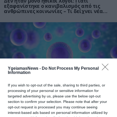
Δεν ήταν μόνο ηθικοί λόγοι: Γιατί
εξαφανίστηκε ο κανιβαλισμός από τις
ανθρώπινες κοινωνίες – Τι δείχνει νέα
έρευνα
YgeiamasNews -
Do Not Process My Personal
01.08.2026
15:06
Information
Αυτό είναι το σύμπτωμα του καρκίνου του
δέρματος που μπορεί να εντοπιστεί στο
If you wish to opt-out of the sale, sharing to third parties, or
κομμωτήριο! – Τι δείχνει νέα έρευνα
processing of your personal or sensitive information for
targeted advertising by us, please use the below opt-out
section to confirm your selection. Please note that after your
opt-out request is processed you may continue seeing
interest-based ads based on personal information utilized by