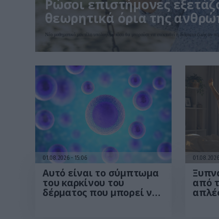
Ρώσοι επιστήμονες εξετάζ
θεωρητικά όρια της ανθρώ
Νέο μαθηματικό μοντέλο υπολογίζει πόσο θα μπορούσε να επεκταθεί η διάρκεια ζωής αν πε
01.08.2026
15:06
01.08.202
Αυτό είναι το σύμπτωμα
Ξυπνά
του καρκίνου του
από τ
δέρματος που μπορεί να
απλές
εντοπιστεί στο
περι
κομμωτήριο! – Τι δείχνει
από 