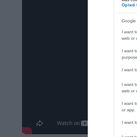
Opted 
Google 
I want t
web or d
I want t
purpose
I want 
I want t
web or d
I want t
or app.
I want t
I want t