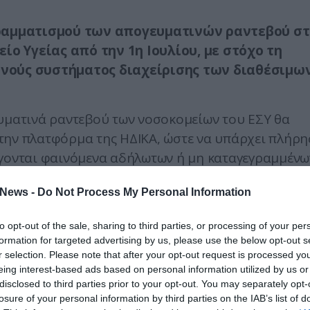
ραμματισμού των απογευματινών ραντεβού σ
ίο Υγείας από την 1η Ιουλίου, με στόχο τη
φανούς συστήματος διαχείρισης των διαθέσιμω
ευματινά ραντεβού των νοσοκομείων του ΕΣΥ θα
την πλατφόρμα της ΗΔΙΚΑ, ώστε να υπάρχει πλήρη
ύγονται φαινόμενα αδήλωτων ή μη καταγεγραμμένω
News -
Do Not Process My Personal Information
υν τις επισκέψεις τους μέσω πολλαπλών καναλιών,
ογή MyHealth App και η ιστοσελίδα
to opt-out of the sale, sharing to third parties, or processing of your per
formation for targeted advertising by us, please use the below opt-out s
αι η δυνατότητα απευθείας επικοινωνίας με τα
r selection. Please note that after your opt-out request is processed y
ική παρουσία, υπό την προϋπόθεση ότι όλα τα
eing interest-based ads based on personal information utilized by us or
ό πληροφοριακό σύστημα της ΗΔΙΚΑ.
disclosed to third parties prior to your opt-out. You may separately opt-
losure of your personal information by third parties on the IAB’s list of