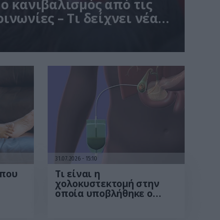
ο κανιβαλισμός από τις
ινωνίες – Τι δείχνει νέα
31.07.2026
15:10
 που
Τι είναι η
χολοκυστεκτομή στην
οποία υποβλήθηκε ο
Μ.Χατζηγιάννης: Tα
συμπτώματα που