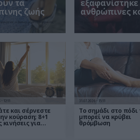
ουν τα
εξαφανίστηκε 
πινης ζωής
ανθρώπινες κο
έρευνα
ριορίζονταν οι βασικοί μηχανισμοί γήρανσης
Η μελέτη βασίστηκε σε μαθηματικά μοντέλα
6
12:11
31.07.2026
15:11
τε και σέρνεστε
Το σημάδι στο πόδι
ην κούραση; 8+1
μπορεί να κρύβει
 κινήσεις για
θρόμβωση
σσότερη ενέργεια
το πρωί