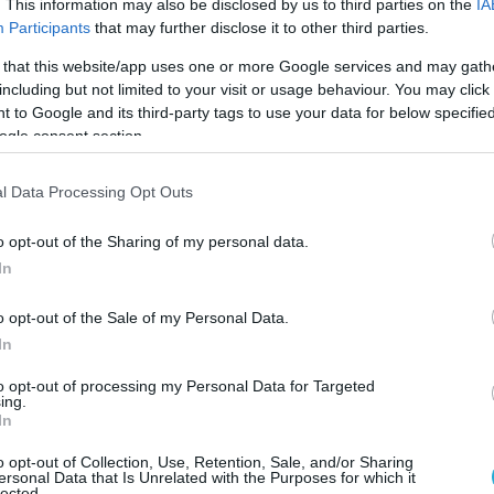
ου Θεμιστοκλέους προβλέπεται ότι ο
. This information may also be disclosed by us to third parties on the
IA
Participants
that may further disclose it to other third parties.
ατινών ραντεβού θα γίνεται στο τέλος κάθε μήνα
ιστον 120 ημερών. Παράλληλα, ορίζεται ως
 that this website/app uses one or more Google services and may gath
including but not limited to your visit or usage behaviour. You may click 
επτά, προκειμένου να διασφαλίζεται ένα βασικό
 to Google and its third-party tags to use your data for below specifi
ogle consent section.
μένης ζήτησης για τις υπηρεσίες των
l Data Processing Opt Outs
ραγματοποιήθηκαν περίπου 540.000 απογευματινά
 που επιβεβαιώνει ότι ο θεσμός έχει πλέον
o opt-out of the Sharing of my personal data.
επιθυμούν ταχύτερη πρόσβαση σε ιατρικές
In
τα καταγράφεται σε μεγάλα νοσοκομεία της Αττική
o opt-out of the Sale of my Personal Data.
 «Άγιος Σάββας», ενώ σημαντικοί αριθμοί ραντεβού
In
κομεία της περιφέρειας, όπως της Λάρισας, του
to opt-out of processing my Personal Data for Targeted
ο εκτιμά ότι το νέο σύστημα θα ενισχύσει τη
ing.
 πρόσβαση των πολιτών στις υπηρεσίες υγείας.
In
o opt-out of Collection, Use, Retention, Sale, and/or Sharing
ersonal Data that Is Unrelated with the Purposes for which it
lected.