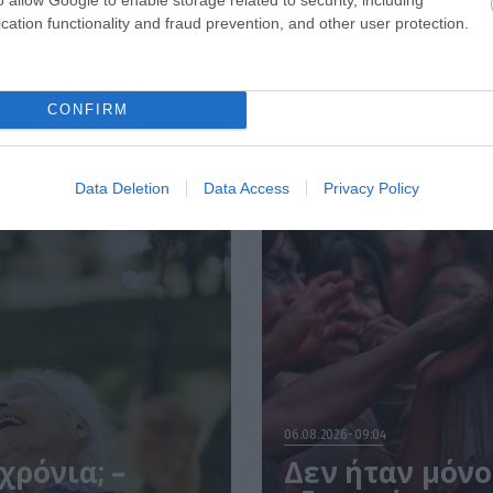
cation functionality and fraud prevention, and other user protection.
CONFIRM
Data Deletion
Data Access
Privacy Policy
06.08.2026
09:04
ρόνια; –
Δεν ήταν μόνο 