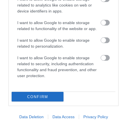
related to analytics like cookies on web or
device identifiers in apps.
I want to allow Google to enable storage
related to functionality of the website or app.
I want to allow Google to enable storage
related to personalization.
I want to allow Google to enable storage
related to security, including authentication
01.08.2026
12:11
functionality and fraud prevention, and other
Ξυπνάτε και σέρνεστε από την κούραση;
user protection.
8+1 απλές κινήσεις για περισσότερη
ενέργεια από το πρωί
CONFIRM
Data Deletion
Data Access
Privacy Policy