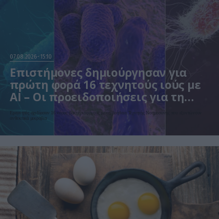
07.08.2026
15:10
Επιστήμονες δημιούργησαν για
πρώτη φορά 16 τεχνητούς ιούς με
AI – Οι προειδοποιήσεις για τη
βιοασφάλεια
Ερευνητές σχεδίασαν 16 νέους βακτηριοφάγους με τη βοήθεια Τεχνητής Νοημοσύνης που εξοντώνουν
ανθεκτικά μικρόβια