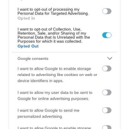
I want to opt-out of processing my
Personal Data for Targeted Advertising.
Opted In
06.08.2026
09:04
Δεν ήταν μόνο ηθικοί λόγοι: Γιατί
I want to opt-out of Collection, Use,
Retention, Sale, and/or Sharing of my
εξαφανίστηκε ο κανιβαλισμός από τις
Personal Data that Is Unrelated with the
ανθρώπινες κοινωνίες – Τι δείχνει νέα
Purposes for which it was collected.
Opted Out
έρευνα
Google consents
I want to allow Google to enable storage
related to advertising like cookies on web or
device identifiers in apps.
I want to allow my user data to be sent to
Google for online advertising purposes.
01.08.2026
15:06
I want to allow Google to send me
Αυτό είναι το σύμπτωμα του καρκίνου του
personalized advertising.
δέρματος που μπορεί να εντοπιστεί στο
κομμωτήριο! – Τι δείχνει νέα έρευνα
I want to allow Google to enable storage