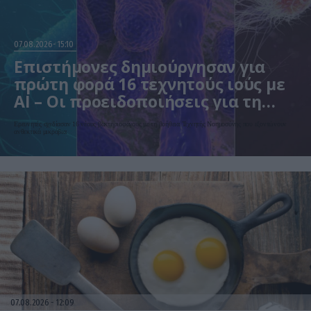
07.08.2026
15:10
Επιστήμονες δημιούργησαν για
πρώτη φορά 16 τεχνητούς ιούς με
AI – Οι προειδοποιήσεις για τη
βιοασφάλεια
Ερευνητές σχεδίασαν 16 νέους βακτηριοφάγους με τη βοήθεια Τεχνητής Νοημοσύνης που εξοντώνουν
ανθεκτικά μικρόβια
07.08.2026
12:09