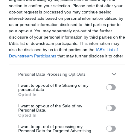
section to confirm your selection. Please note that after your
06.08.2026
09:04
opt-out request is processed you may continue seeing
Δεν ήταν μόνο ηθικοί λόγοι: Γιατί
interest-based ads based on personal information utilized by
εξαφανίστηκε ο κανιβαλισμός από τις
us or personal information disclosed to third parties prior to
ανθρώπινες κοινωνίες – Τι δείχνει νέα
your opt-out. You may separately opt-out of the further
έρευνα
disclosure of your personal information by third parties on the
IAB’s list of downstream participants. This information may
also be disclosed by us to third parties on the
IAB’s List of
Downstream Participants
that may further disclose it to other
third parties.
Please note that this website/app uses one or more Google
Personal Data Processing Opt Outs
services and may gather and store information including but
not limited to your visit or usage behaviour. You may click to
I want to opt-out of the Sharing of my
personal data.
grant or deny consent to Google and its third-party tags to
Opted In
01.08.2026
15:06
use your data for below specified purposes in below Google
consent section.
Αυτό είναι το σύμπτωμα του καρκίνου του
I want to opt-out of the Sale of my
Personal Data.
δέρματος που μπορεί να εντοπιστεί στο
Opted In
κομμωτήριο! – Τι δείχνει νέα έρευνα
I want to opt-out of processing my
Personal Data for Targeted Advertising.