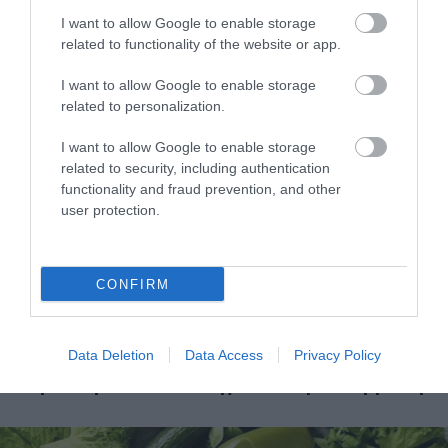
I want to allow Google to enable storage
31.07.2026
15:11
related to functionality of the website or app.
Το σημάδι στο πόδι που μπορεί να κρύβει
θρόμβωση
I want to allow Google to enable storage
related to personalization.
I want to allow Google to enable storage
related to security, including authentication
functionality and fraud prevention, and other
user protection.
CONFIRM
31.07.2026
15:10
Τι είναι η χολοκυστεκτομή στην οποία
Data Deletion
Data Access
Privacy Policy
υποβλήθηκε ο Μ.Χατζηγιάννης: Tα
συμπτώματα που οδηγούν στην επέμβαση