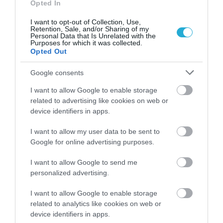
Opted In
I want to opt-out of Collection, Use,
Retention, Sale, and/or Sharing of my
Personal Data that Is Unrelated with the
Purposes for which it was collected.
Opted Out
Google consents
01.08.2026
12:11
I want to allow Google to enable storage
related to advertising like cookies on web or
Ξυπνάτε και σέρνεστε από την κούραση;
device identifiers in apps.
8+1 απλές κινήσεις για περισσότερη
ενέργεια από το πρωί
I want to allow my user data to be sent to
Google for online advertising purposes.
I want to allow Google to send me
personalized advertising.
I want to allow Google to enable storage
related to analytics like cookies on web or
device identifiers in apps.