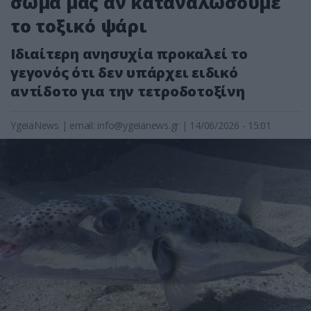
σώμα μας αν καταναλώσουμε
το τοξικό ψάρι
Ιδιαίτερη ανησυχία προκαλεί το
γεγονός ότι δεν υπάρχει ειδικό
αντίδοτο για την τετροδοτοξίνη
YgeiaNews
|
email:
info@ygeianews.gr
| 14/06/2026 - 15:01