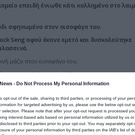
κομείο επειδή ένιωθε κάτι κολλημένο στο λαι
όδι σφηνωμένο στον οισοφάγο του.
ock Seng αφού έκανε εμετό και δυσκολεύτηκε
αλασσινά.
νή μάζα στον οισοφάγο του.
 ήταν, ένα ολόκληρο χταπόδι σφηνωμένο πέντε
γου και του στομάχου του.
News -
Do Not Process My Personal Information
ή «τεχνική ώθησης», εφαρμόζοντας δύναμη για να
to opt-out of the sale, sharing to third parties, or processing of your per
τω.
formation for targeted advertising by us, please use the below opt-out s
r selection. Please note that after your opt-out request is processed y
eing interest-based ads based on personal information utilized by us or
disclosed to third parties prior to your opt-out. You may separately opt-
 μεγαλύτερης πίεσης έθετε σε κίνδυνο τη ρήξη του
losure of your personal information by third parties on the IAB’s list of