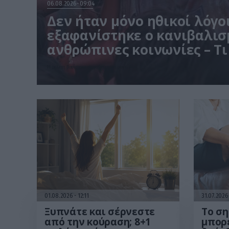
06.08.2026
09:04
Δεν ήταν μόνο ηθικοί λόγοι
εξαφανίστηκε ο κανιβαλισ
ανθρώπινες κοινωνίες – Τι
έρευνα
Η μελέτη βασίστηκε σε μαθηματικά μοντέλα
01.08.2026
12:11
31.07.202
Ξυπνάτε και σέρνεστε
Το ση
από την κούραση; 8+1
μπορε