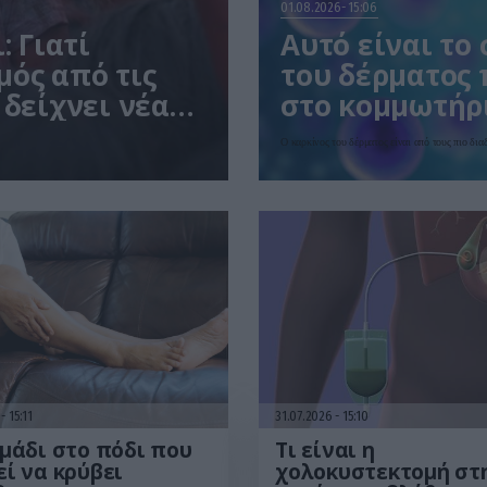
01.08.2026
15:06
: Γιατί
Αυτό είναι το
μός από τις
του δέρματος 
 δείχνει νέα
στο κομμωτήρι
Ο καρκίνος του δέρματος είναι από τους πιο δι
6
15:11
31.07.2026
15:10
μάδι στο πόδι που
Τι είναι η
ί να κρύβει
χολοκυστεκτομή στ