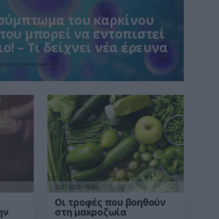
 σύμπτωμα του καρκίνου
που μπορεί να εντοπιστεί
ο! – Τι δείχνει νέα έρευνα
αδεδομένους τύπους καρκίνου
31.07.2026
15:06
Οι τροφές που βοηθούν
ην
στη μακροζωία