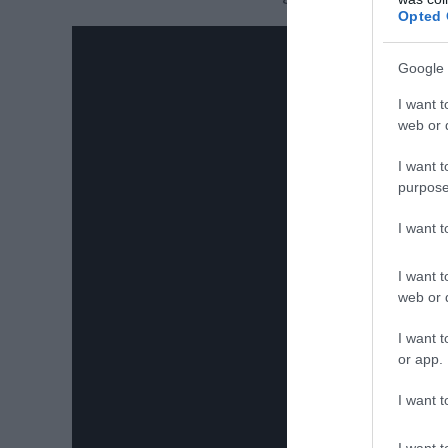
Opted 
Google 
I want t
web or d
I want t
purpose
I want 
I want t
web or d
I want t
or app.
I want t
I want t