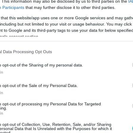
. This information may also be disclosed by us to third parties on the
IA
Participants
that may further disclose it to other third parties.
λα από το χταπόδι στο στομάχι, ανέτρεψαν την
 that this website/app uses one or more Google services and may gath
 πιάσουν το χταπόδι από το κεφάλι και να το
including but not limited to your visit or usage behaviour. You may click 
 to Google and its third-party tags to use your data for below specifi
ogle consent section.
ξιτήριο. Η περίπτωση δημοσιεύθηκε σε ιατρικ
l Data Processing Opt Outs
πό την Αμερικανική Γαστρεντερική Ένωση, απ
o opt-out of the Sharing of my personal data.
In
mething felt stuck in his throat. Doctors found
agus.
o opt-out of the Sale of my Personal Data.
In
ng Hospital after vomiting and struggling to
to opt-out of processing my Personal Data for Targeted
ing.
In
c.twitter.com/I2syuFPqRT
o opt-out of Collection, Use, Retention, Sale, and/or Sharing
ersonal Data that Is Unrelated with the Purposes for which it
ledge)
June 12, 2026
lected.