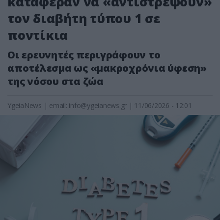
κατάφεραν να «αντιστρέψουν»
τον διαβήτη τύπου 1 σε
ποντίκια
Οι ερευνητές περιγράφουν το
αποτέλεσμα ως «μακροχρόνια ύφεση»
της νόσου στα ζώα
YgeiaNews
|
email:
info@ygeianews.gr
| 11/06/2026 - 12:01