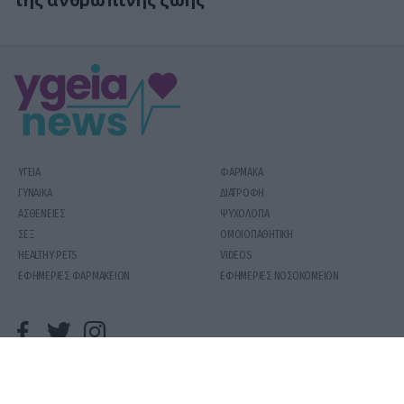
της ανθρώπινης ζωής
ΥΓΕΙΑ
ΦΑΡΜΑΚΑ
ΓΥΝΑΙΚΑ
ΔΙΑΤΡΟΦΗ
ΑΣΘΕΝΕΙΕΣ
ΨΥΧΟΛΟΓΙΑ
ΣΕΞ
ΟΜΟΙΟΠΑΘΗΤΙΚΗ
HEALTHY PETS
VIDEOS
ΕΦΗΜΕΡΙΕΣ ΦΑΡΜΑΚΕΙΩΝ
ΕΦΗΜΕΡΙΕΣ ΝΟΣΟΚΟΜΕΙΩΝ
COPYRIGHT 2020 | YGEIAMASNEWS.GR
ΟΡΟΙ ΧΡΗΣΗΣ