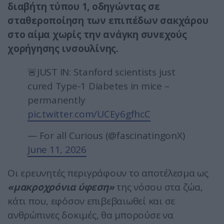
διαβήτη τύπου 1, οδηγώντας σε
σταθεροποίηση των επιπέδων σακχάρου
στο αίμα χωρίς την ανάγκη συνεχούς
χορήγησης ινσουλίνης.
🚨JUST IN: Stanford scientists just
cured Type-1 Diabetes in mice –
permanently
pic.twitter.com/UCEy6gfhcC
— For all Curious (@fascinatingonX)
June 11, 2026
Οι ερευνητές περιγράφουν το αποτέλεσμα ως
«μακροχρόνια ύφεση»
της νόσου στα ζώα,
κάτι που, εφόσον επιβεβαιωθεί και σε
ανθρώπινες δοκιμές, θα μπορούσε να