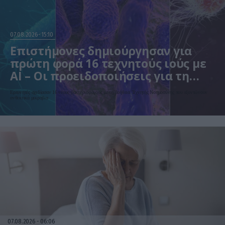
07.08.2026
15:10
Επιστήμονες δημιούργησαν για
πρώτη φορά 16 τεχνητούς ιούς με
AI – Οι προειδοποιήσεις για τη
βιοασφάλεια
Ερευνητές σχεδίασαν 16 νέους βακτηριοφάγους με τη βοήθεια Τεχνητής Νοημοσύνης που εξοντώνουν
ανθεκτικά μικρόβια
07.08.2026
06:06