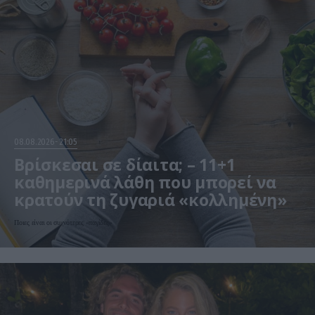
08.08.2026
21:05
Βρίσκεσαι σε δίαιτα; – 11+1
καθημερινά λάθη που μπορεί να
κρατούν τη ζυγαριά «κολλημένη»
Ποιες είναι οι συχνότερες «παγίδες»