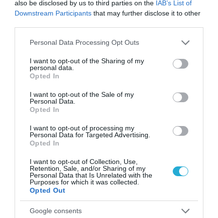
also be disclosed by us to third parties on the
IAB’s List of
εξαφανίστηκε ο κανιβαλισμός από τις
Downstream Participants
that may further disclose it to other
ανθρώπινες κοινωνίες – Τι δείχνει νέα
third parties.
έρευνα
Please note that this website/app uses one or more Google
Personal Data Processing Opt Outs
services and may gather and store information including but
not limited to your visit or usage behaviour. You may click to
I want to opt-out of the Sharing of my
personal data.
grant or deny consent to Google and its third-party tags to
Opted In
use your data for below specified purposes in below Google
consent section.
I want to opt-out of the Sale of my
Personal Data.
Opted In
I want to opt-out of processing my
01.08.2026
15:06
Personal Data for Targeted Advertising.
Αυτό είναι το σύμπτωμα του καρκίνου του
Opted In
δέρματος που μπορεί να εντοπιστεί στο
κομμωτήριο! – Τι δείχνει νέα έρευνα
I want to opt-out of Collection, Use,
Retention, Sale, and/or Sharing of my
Personal Data that Is Unrelated with the
Purposes for which it was collected.
Opted Out
Google consents