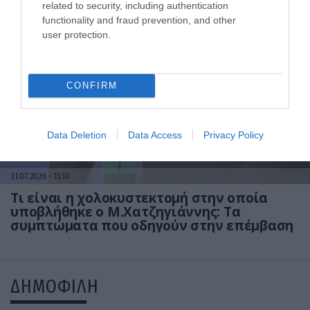
Το σημάδι στο πόδι που μπορεί να κρύβει
related to security, including authentication
θρόμβωση
functionality and fraud prevention, and other
user protection.
CONFIRM
Data Deletion
Data Access
Privacy Policy
31.07.2026
15:10
Τι είναι η χολοκυστεκτομή στην οποία
υποβλήθηκε ο Μ.Χατζηγιάννης: Tα
συμπτώματα που οδηγούν στην επέμβαση
ΔΗΜΟΦΙΛΗ