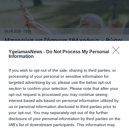
06.08.2026
21:06
Μπορούμε να ζήσουμε 194 χρόνια; – Ρώσοι
επιστήμονες εξετάζουν τα θεωρητικά όρια
της ανθρώπινης ζωής
YgeiamasNews -
Do Not Process My Personal
Information
If you wish to opt-out of the sale, sharing to third parties, or
processing of your personal or sensitive information for
targeted advertising by us, please use the below opt-out
section to confirm your selection. Please note that after your
opt-out request is processed you may continue seeing
interest-based ads based on personal information utilized by
us or personal information disclosed to third parties prior to
your opt-out. You may separately opt-out of the further
06.08.2026
09:04
disclosure of your personal information by third parties on the
IAB’s list of downstream participants. This information may
Δεν ήταν μόνο ηθικοί λόγοι: Γιατί