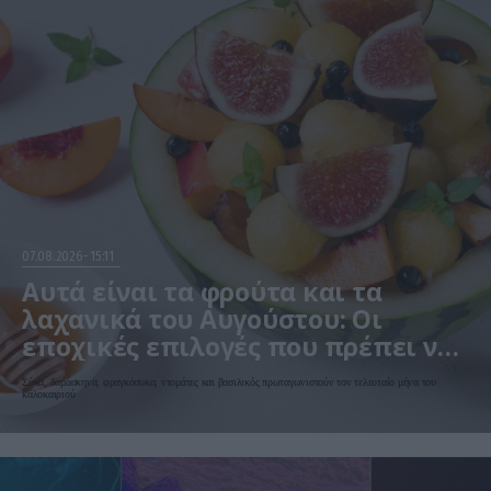
07.08.2026
15:11
Αυτά είναι τα φρούτα και τα
λαχανικά του Αυγούστου: Οι
εποχικές επιλογές που πρέπει να
βάλετε στο τραπέζι σας
Σύκα, δαμάσκηνα, φραγκόσυκα, ντομάτες και βασιλικός πρωταγωνιστούν τον τελευταίο μήνα του
καλοκαιριού