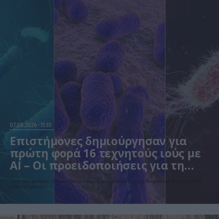
07.08.2026
15:10
Επιστήμονες δημιούργησαν για
πρώτη φορά 16 τεχνητούς ιούς με
AI – Οι προειδοποιήσεις για τη
βιοασφάλεια
Ερευνητές σχεδίασαν 16 νέους βακτηριοφάγους με τη βοήθεια Τεχνητής Νοημοσύνης που εξοντώνουν
ανθεκτικά μικρόβια