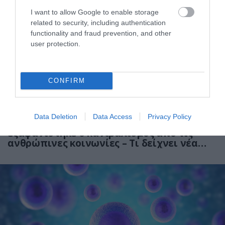
I want to allow Google to enable storage
related to security, including authentication
functionality and fraud prevention, and other
user protection.
CONFIRM
06.08.2026
09:04
Data Deletion
Data Access
Privacy Policy
Δεν ήταν μόνο ηθικοί λόγοι: Γιατί
εξαφανίστηκε ο κανιβαλισμός από τις
ανθρώπινες κοινωνίες – Τι δείχνει νέα
έρευνα