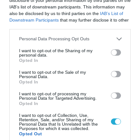
disclosure of your personal information by third parties on the
IAB’s list of downstream participants. This information may
also be disclosed by us to third parties on the
IAB’s List of
Downstream Participants
that may further disclose it to other
third parties.
Please note that this website/app uses one or more Google
Personal Data Processing Opt Outs
services and may gather and store information including but
not limited to your visit or usage behaviour. You may click to
I want to opt-out of the Sharing of my
07.08.2026
06:06
personal data.
grant or deny consent to Google and its third-party tags to
Δείτε ποια είναι τα συμπτώματα
Opted In
use your data for below specified purposes in below Google
ενός «μίνι εγκεφαλικού»
consent section.
I want to opt-out of the Sale of my
επεισοδίου
Personal Data.
Opted In
Τι πρέπει να κάνετε αμέσως
I want to opt-out of processing my
Personal Data for Targeted Advertising.
Opted In
I want to opt-out of Collection, Use,
Retention, Sale, and/or Sharing of my
Personal Data that Is Unrelated with the
Purposes for which it was collected.
Opted Out