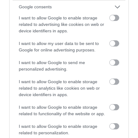
Google consents
I want to allow Google to enable storage
07.08.2026
06:05
related to advertising like cookies on web or
device identifiers in apps.
Γιατί όλο και περισσότεροι άνθρωποι
κοιμούνται χειρότερα
I want to allow my user data to be sent to
Google for online advertising purposes.
I want to allow Google to send me
personalized advertising.
I want to allow Google to enable storage
related to analytics like cookies on web or
device identifiers in apps.
I want to allow Google to enable storage
06.08.2026
21:06
related to functionality of the website or app.
Μπορούμε να ζήσουμε 194 χρόνια; – Ρώσοι
επιστήμονες εξετάζουν τα θεωρητικά όρια
I want to allow Google to enable storage
της ανθρώπινης ζωής
related to personalization.