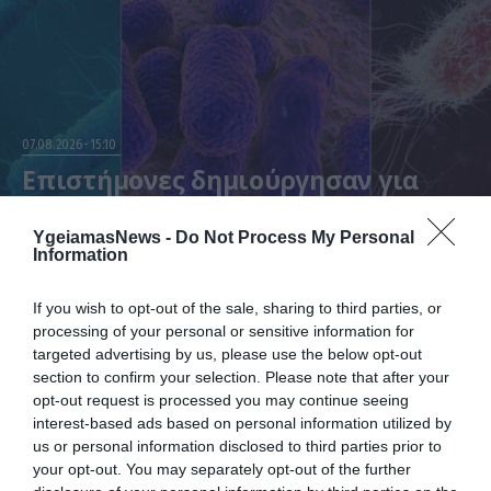
07.08.2026
15:10
Επιστήμονες δημιούργησαν για
πρώτη φορά 16 τεχνητούς ιούς με
AI – Οι προειδοποιήσεις για τη
YgeiamasNews -
Do Not Process My Personal
βιοασφάλεια
Information
Ερευνητές σχεδίασαν 16 νέους βακτηριοφάγους με τη βοήθεια Τεχνητής Νοημοσύνης που εξοντώνουν
ανθεκτικά μικρόβια
If you wish to opt-out of the sale, sharing to third parties, or
processing of your personal or sensitive information for
targeted advertising by us, please use the below opt-out
section to confirm your selection. Please note that after your
opt-out request is processed you may continue seeing
interest-based ads based on personal information utilized by
us or personal information disclosed to third parties prior to
your opt-out. You may separately opt-out of the further