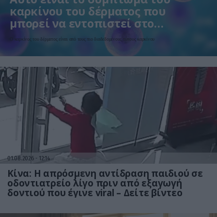
καρκίνου του δέρματος που
μπορεί να εντοπιστεί στο
κομμωτήριο! – Τι δείχνει νέα
Ο καρκίνος του δέρματος είναι από τους πιο διαδεδομένους τύπους καρκίνου
έρευνα
01.08.2026
12:14
Κίνα: Η απρόσμενη αντίδραση παιδιού σε
οδοντιατρείο λίγο πριν από εξαγωγή
δοντιού που έγινε viral – Δείτε βίντεο