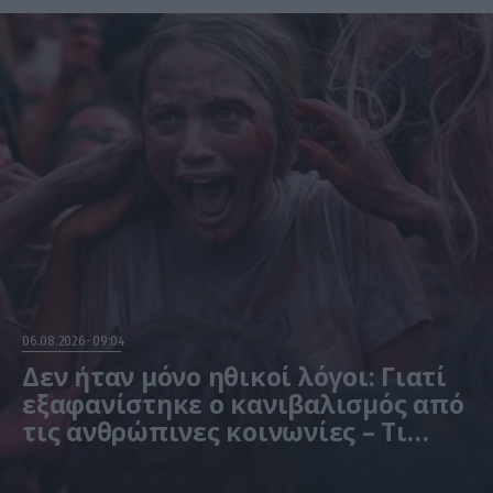
06.08.2026
09:04
Δεν ήταν μόνο ηθικοί λόγοι: Γιατί
εξαφανίστηκε ο κανιβαλισμός από
τις ανθρώπινες κοινωνίες – Τι
δείχνει νέα έρευνα
Η μελέτη βασίστηκε σε μαθηματικά μοντέλα