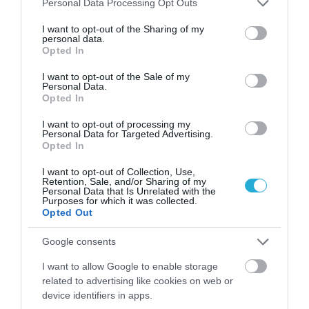
Personal Data Processing Opt Outs
services and may gather and store information including but
not limited to your visit or usage behaviour. You may click to
I want to opt-out of the Sharing of my
31.07.2026
15:05
personal data.
grant or deny consent to Google and its third-party tags to
Opted In
Το σύμπτωμα που εμφανίζεται τη νύχτα
use your data for below specified purposes in below Google
και μπορεί να προειδοποιεί για
consent section.
I want to opt-out of the Sale of my
καρδιοπάθεια
Personal Data.
Opted In
I want to opt-out of processing my
Personal Data for Targeted Advertising.
Opted In
I want to opt-out of Collection, Use,
Retention, Sale, and/or Sharing of my
Personal Data that Is Unrelated with the
Purposes for which it was collected.
Opted Out
Google consents
31.07.2026
03:06
Ιατρικά μυστήρια που έμειναν ανεξήγητα
I want to allow Google to enable storage
για δεκαετίες
related to advertising like cookies on web or
device identifiers in apps.