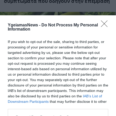
συμπτώματα που οδηγούν στην επέμβαση
YgeiamasNews -
Do Not Process My Personal
Information
If you wish to opt-out of the sale, sharing to third parties, or
processing of your personal or sensitive information for
targeted advertising by us, please use the below opt-out
section to confirm your selection. Please note that after your
31.07.2026
15:06
opt-out request is processed you may continue seeing
Οι τροφές που βοηθούν στη μακροζωία
interest-based ads based on personal information utilized by
us or personal information disclosed to third parties prior to
your opt-out. You may separately opt-out of the further
disclosure of your personal information by third parties on the
IAB’s list of downstream participants. This information may
also be disclosed by us to third parties on the
IAB’s List of
Downstream Participants
that may further disclose it to other
third parties.
Please note that this website/app uses one or more Google