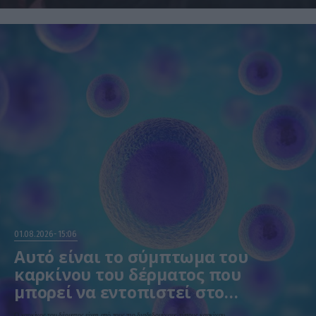
01.08.2026
15:06
Αυτό είναι το σύμπτωμα του
καρκίνου του δέρματος που
μπορεί να εντοπιστεί στο
κομμωτήριο! – Τι δείχνει νέα
Ο καρκίνος του δέρματος είναι από τους πιο διαδεδομένους τύπους καρκίνου