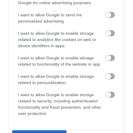
Google for online advertising purposes.
01.08.2026
12:11
Ξυπνάτε και σέρνεστε από την κούραση;
I want to allow Google to send me
8+1 απλές κινήσεις για περισσότερη
personalized advertising.
ενέργεια από το πρωί
I want to allow Google to enable storage
related to analytics like cookies on web or
device identifiers in apps.
I want to allow Google to enable storage
related to functionality of the website or app.
I want to allow Google to enable storage
related to personalization.
31.07.2026
15:11
I want to allow Google to enable storage
Το σημάδι στο πόδι που μπορεί να κρύβει
related to security, including authentication
θρόμβωση
functionality and fraud prevention, and other
user protection.