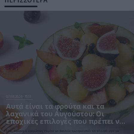
07.08.2026
15:11
Αυτά είναι τα φρούτα και τα
λαχανικά του Αυγούστου: Οι
εποχικές επιλογές που πρέπει να
βάλετε στο τραπέζι σας
Σύκα, δαμάσκηνα, φραγκόσυκα, ντομάτες και βασιλικός πρωταγωνιστούν τον τελευταίο μήνα του