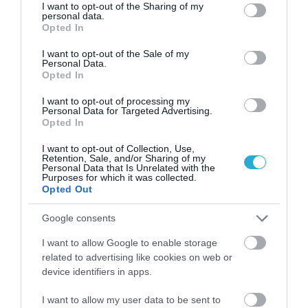
not limited to your visit or usage behaviour. You may click to
I want to opt-out of the Sharing of my
personal data.
grant or deny consent to Google and its third-party tags to
Opted In
use your data for below specified purposes in below Google
consent section.
I want to opt-out of the Sale of my
Personal Data.
Opted In
I want to opt-out of processing my
01.08.2026
15:06
Personal Data for Targeted Advertising.
Opted In
Αυτό είναι το σύμπτωμα του καρκίνου του
δέρματος που μπορεί να εντοπιστεί στο
I want to opt-out of Collection, Use,
κομμωτήριο! – Τι δείχνει νέα έρευνα
Retention, Sale, and/or Sharing of my
Personal Data that Is Unrelated with the
Purposes for which it was collected.
Opted Out
Google consents
I want to allow Google to enable storage
related to advertising like cookies on web or
device identifiers in apps.
I want to allow my user data to be sent to