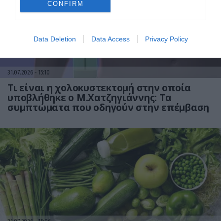
CONFIRM
Data Deletion
Data Access
Privacy Policy
31.07.2026
15:10
Τι είναι η χολοκυστεκτομή στην οποία
υποβλήθηκε ο Μ.Χατζηγιάννης: Tα
συμπτώματα που οδηγούν στην επέμβαση