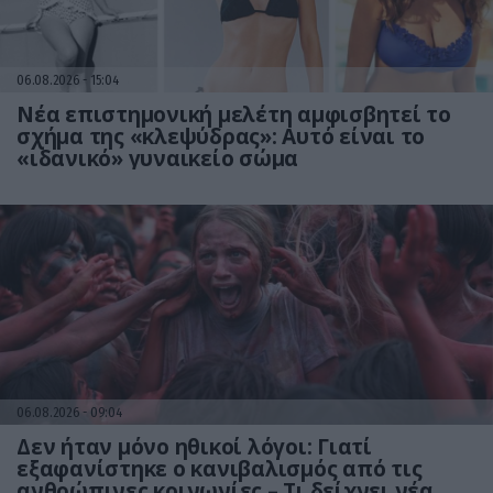
06.08.2026
15:04
Νέα επιστημονική μελέτη αμφισβητεί το
σχήμα της «κλεψύδρας»: Αυτό είναι το
«ιδανικό» γυναικείο σώμα
06.08.2026
09:04
Δεν ήταν μόνο ηθικοί λόγοι: Γιατί
εξαφανίστηκε ο κανιβαλισμός από τις
ανθρώπινες κοινωνίες – Τι δείχνει νέα