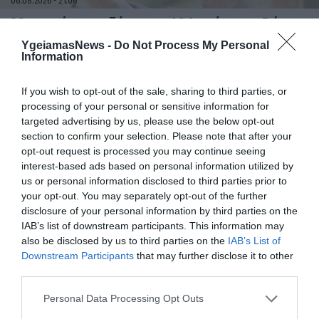
06.08.2026
21:06
Μπορούμε να ζήσουμε 194 χρόνια; – Ρώσοι
επιστήμονες εξετάζουν τα θεωρητικά όρια
YgeiamasNews -
Do Not Process My Personal
της ανθρώπινης ζωής
Information
If you wish to opt-out of the sale, sharing to third parties, or
processing of your personal or sensitive information for
targeted advertising by us, please use the below opt-out
section to confirm your selection. Please note that after your
opt-out request is processed you may continue seeing
interest-based ads based on personal information utilized by
us or personal information disclosed to third parties prior to
your opt-out. You may separately opt-out of the further
disclosure of your personal information by third parties on the
06.08.2026
09:04
IAB’s list of downstream participants. This information may
Δεν ήταν μόνο ηθικοί λόγοι: Γιατί
also be disclosed by us to third parties on the
IAB’s List of
εξαφανίστηκε ο κανιβαλισμός από τις
Downstream Participants
that may further disclose it to other
ανθρώπινες κοινωνίες – Τι δείχνει νέα
third parties.
έρευνα
Please note that this website/app uses one or more Google
Personal Data Processing Opt Outs
services and may gather and store information including but