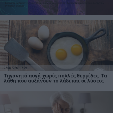
βιοασφάλεια
Ερευνητές σχεδίασαν 16 νέους βακτηριοφάγους με τη βοήθεια Τεχνητής Νοημοσύνης που εξοντώνουν
ανθεκτικά μικρόβια
07.08.2026
12:09
Τηγανητά αυγά χωρίς πολλές θερμίδες: Τα
λάθη που αυξάνουν το λάδι και οι λύσεις