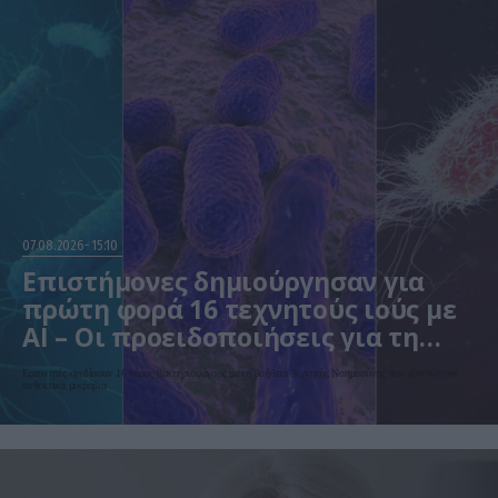
07.08.2026
15:10
Επιστήμονες δημιούργησαν για
πρώτη φορά 16 τεχνητούς ιούς με
AI – Οι προειδοποιήσεις για τη
βιοασφάλεια
Ερευνητές σχεδίασαν 16 νέους βακτηριοφάγους με τη βοήθεια Τεχνητής Νοημοσύνης που εξοντώνουν
ανθεκτικά μικρόβια