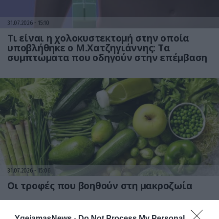
31.07.2026
15:10
Τι είναι η χολοκυστεκτομή στην οποία
υποβλήθηκε ο Μ.Χατζηγιάννης: Tα
συμπτώματα που οδηγούν στην επέμβαση
31.07.2026
15:06
Οι τροφές που βοηθούν στη μακροζωία
YgeiamasNews -
Do Not Process My Personal