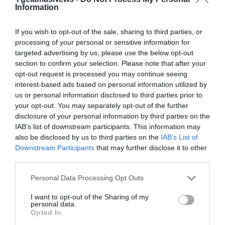
Information
If you wish to opt-out of the sale, sharing to third parties, or
processing of your personal or sensitive information for
targeted advertising by us, please use the below opt-out
section to confirm your selection. Please note that after your
opt-out request is processed you may continue seeing
31.07.2026
15:05
interest-based ads based on personal information utilized by
us or personal information disclosed to third parties prior to
Το σύμπτωμα που εμφανίζεται τη νύχτα
και μπορεί να προειδοποιεί για
your opt-out. You may separately opt-out of the further
καρδιοπάθεια
disclosure of your personal information by third parties on the
IAB’s list of downstream participants. This information may
also be disclosed by us to third parties on the
IAB’s List of
Downstream Participants
that may further disclose it to other
third parties.
Please note that this website/app uses one or more Google
Personal Data Processing Opt Outs
services and may gather and store information including but
not limited to your visit or usage behaviour. You may click to
I want to opt-out of the Sharing of my
personal data.
grant or deny consent to Google and its third-party tags to
Opted In
use your data for below specified purposes in below Google