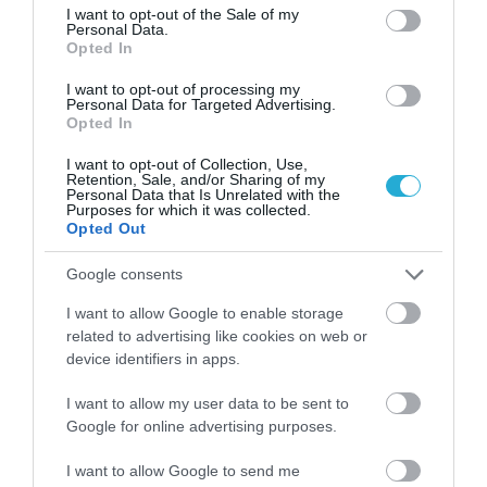
consent section.
I want to opt-out of the Sale of my
31.07.2026
03:06
Personal Data.
Ιατρικά μυστήρια που έμειναν ανεξήγητα
Opted In
για δεκαετίες
I want to opt-out of processing my
Personal Data for Targeted Advertising.
Opted In
I want to opt-out of Collection, Use,
Retention, Sale, and/or Sharing of my
Personal Data that Is Unrelated with the
Purposes for which it was collected.
Opted Out
Google consents
I want to allow Google to enable storage
31.07.2026
03:05
related to advertising like cookies on web or
Το πιο επικίνδυνο δωμάτιο του σπιτιού –
device identifiers in apps.
Εκεί που κρύβεται ο μεγαλύτερος κίνδυνος
I want to allow my user data to be sent to
Google for online advertising purposes.
ΔΗΜΟΦΙΛΗ
I want to allow Google to send me