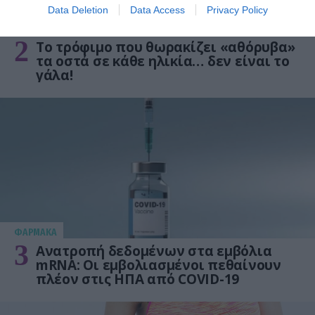
Data Deletion
Data Access
Privacy Policy
ΥΓΕΙΑ
2
Το τρόφιμο που θωρακίζει «αθόρυβα»
τα οστά σε κάθε ηλικία… δεν είναι το
γάλα!
ΦΑΡΜΑΚΑ
3
Ανατροπή δεδομένων στα εμβόλια
mRNA: Οι εμβολιασμένοι πεθαίνουν
πλέον στις ΗΠΑ από COVID-19