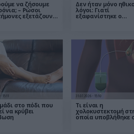
ούμε να ζήσουμε
Δεν ήταν μόνο ηθικο
ρόνια; – Ρώσοι
λόγοι: Γιατί
τήμονες εξετάζουν
εξαφανίστηκε ο
ωρητικά όρια της
κανιβαλισμός από τ
ώπινης ζωής
ανθρώπινες κοινωνί
Τι δείχνει νέα έρευ
6
15:11
31.07.2026
15:10
μάδι στο πόδι που
Τι είναι η
ί να κρύβει
χολοκυστεκτομή στ
βωση
οποία υποβλήθηκε 
Μ.Χατζηγιάννης: Tα
συμπτώματα που