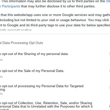
. This information may also be disclosed by us to third parties on the
IA
ν τελευταίων δεκαετιών στον τομέα της
Participants
that may further disclose it to other third parties.
 that this website/app uses one or more Google services and may gath
including but not limited to your visit or usage behaviour. You may click 
 to Google and its third-party tags to use your data for below specifi
ogle consent section.
l Data Processing Opt Outs
o opt-out of the Sharing of my personal data.
In
o opt-out of the Sale of my Personal Data.
In
to opt-out of processing my Personal Data for Targeted
ing.
In
o opt-out of Collection, Use, Retention, Sale, and/or Sharing
ersonal Data that Is Unrelated with the Purposes for which it
lected.