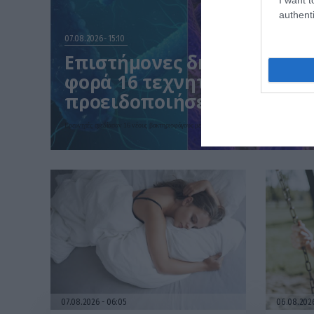
authenti
07.08.2026
15:10
Επιστήμονες δημιούργησα
φορά 16 τεχνητούς ιούς με 
προειδοποιήσεις για τη β
Ερευνητές σχεδίασαν 16 νέους βακτηριοφάγους με τη βοήθεια Τεχνητής Νοημοσύνης που ε
07.08.2026
06:05
06.08.20