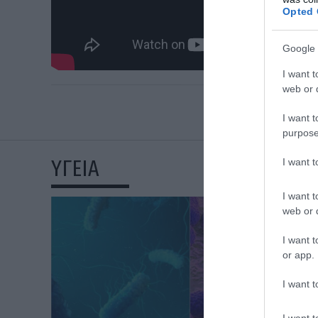
Opted 
Google 
I want t
web or d
I want t
purpose
ΥΓΕΙΑ
I want 
I want t
web or d
I want t
or app.
I want t
I want t