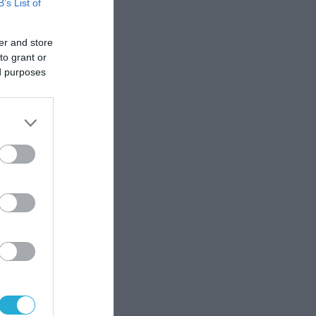
B’s List of
er and store
to grant or
ed purposes