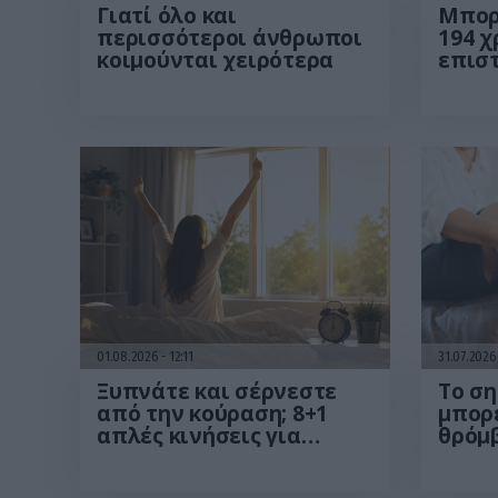
Γιατί όλο και
Μπορ
περισσότεροι άνθρωποι
194 χ
κοιμούνται χειρότερα
επισ
τα θε
ανθρ
01.08.2026
12:11
31.07.202
Ξυπνάτε και σέρνεστε
Το ση
από την κούραση; 8+1
μπορε
απλές κινήσεις για
θρόμ
περισσότερη ενέργεια
από το πρωί