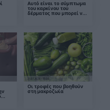
ί
Αυτό είναι το σύμπτωμα
του καρκίνου του
δέρματος που μπορεί να
ις
εντοπιστεί στο
ες –
κομμωτήριο! – Τι δείχνει
να
νέα έρευνα
31.07.2026
15:06
Οι τροφές που βοηθούν
ην
στη μακροζωία
ο