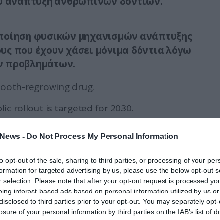
ου ανάπτυξη ανθρώπινων δοντιών.
οποίηση φυσικών μηχανισμών ανάπτυξης
υς που έχουν χάσει μόνιμα δόντια λόγω
ν προβλημάτων.
tooth-regrowing drug.
ic rollout is targeted for 2030.
News -
Do Not Process My Personal Information
)
May 25, 2026
to opt-out of the sale, sharing to third parties, or processing of your per
 τεχνολογία θα μπορούσε να αλλάξει ριζικά το
formation for targeted advertising by us, please use the below opt-out s
 ανάγκη για εμφυτεύματα και τεχνητές
r selection. Please note that after your opt-out request is processed y
eing interest-based ads based on personal information utilized by us or
disclosed to third parties prior to your opt-out. You may separately opt-
losure of your personal information by third parties on the IAB’s list of
πιτυχία,
θα πρόκειται για μία από τις