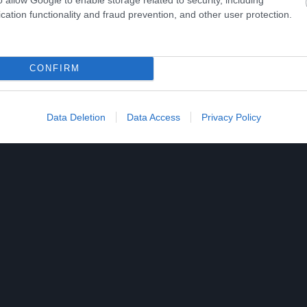
θείας στον εγκέφαλο και τον νωτιαίο μυελό.
cation functionality and fraud prevention, and other user protection.
έρασμα ότι ο μηχανισμός αυτός βρίσκεται σε πλή
ωστικής εξασθένησης που παρατηρούνται
CONFIRM
Data Deletion
Data Access
Privacy Policy