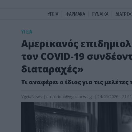
ΥΓΕΙΑ
ΦΑΡΜΑΚΑ
ΓΥΝΑΙΚΑ
ΔΙΑΤΡΟ
ΥΓΕΙΑ
Αμερικανός επιδημιολ
τον COVID-19 συνδέον
διαταραχές»
Τι αναφέρει ο ίδιος για τις μελέτες
YgeiaNews
|
email:
info@ygeianews.gr
| 24/05/2026 - 21:01