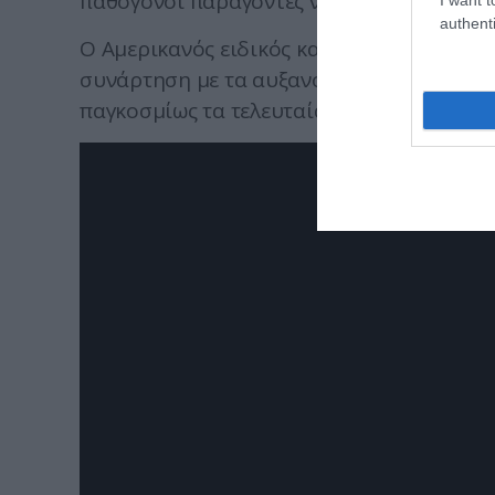
παθογόνοι παράγοντες να διεισδύουν απευ
authenti
Ο Αμερικανός ειδικός καταλήγει στο συμπ
συνάρτηση με τα αυξανόμενα ποσοστά γν
παγκοσμίως τα τελευταία χρόνια.