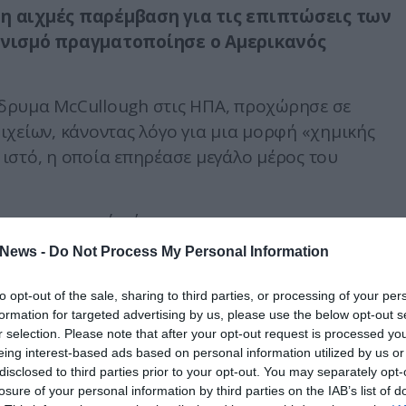
τη αιχμές παρέμβαση για τις επιπτώσεις των
νισμό πραγματοποίησε ο Αμερικανός
 Ίδρυμα McCullough στις ΗΠΑ, προχώρησε σε
χείων, κάνοντας λόγο για μια μορφή «χημικής
ιστό, η οποία επηρέασε μεγάλο μέρος του
 και το νευρικό σύστημα
News -
Do Not Process My Personal Information
μελέτες στις οποίες συμμετείχε ανέλυσαν τα
ανικών οργανισμών CDC και FDA. Όπως ισχυρίζετ
to opt-out of the sale, sharing to third parties, or processing of your per
 τα mRNA σκευάσματα παραβίασαν 146 σήματα
formation for targeted advertising by us, please use the below opt-out s
 νωτιαίο μυελό και την ψυχική υγεία.
r selection. Please note that after your opt-out request is processed y
eing interest-based ads based on personal information utilized by us or
 δημοσίευσε, ο Αμερικανός επιδημιολόγος
disclosed to third parties prior to your opt-out. You may separately opt-
losure of your personal information by third parties on the IAB’s list of
RNA εμβολίων εμφανίζονται αυξημένες πιθανότητε