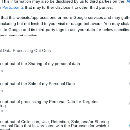
. This information may also be disclosed by us to third parties on the
IA
ύγκριση με το παραδοσιακό εμβόλιο της γρίπης.
Participants
that may further disclose it to other third parties.
 that this website/app uses one or more Google services and may gath
including but not limited to your visit or usage behaviour. You may click 
μεγαλύτερη πιθανότητα.
 to Google and its third-party tags to use your data for below specifi
ogle consent section.
ές μεγαλύτερη πιθανότητα.
 847 φορές μεγαλύτερη πιθανότητα.
l Data Processing Opt Outs
τερη πιθανότητα.
o opt-out of the Sharing of my personal data.
In
ς 140 φορές μεγαλύτερη πιθανότητα.
o opt-out of the Sale of my Personal Data.
hemical lobotomy masquerading as
In
to opt-out of processing my Personal Data for Targeted
ing.
pinal cord, and psychiatric CDC/FDA safety
In
A shots:
o opt-out of Collection, Use, Retention, Sale, and/or Sharing
ersonal Data that Is Unrelated with the Purposes for which it
lected.