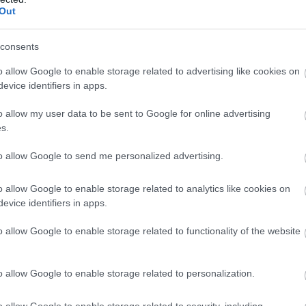
. flu shot
Out
com/AUK9u2kJT6
consents
er)
May 23, 2026
o allow Google to enable storage related to advertising like cookies on
όλια και με σοβαρές ψυχιατρικές διαταραχές,
evice identifiers in apps.
ουν κατακόρυφη αύξηση σε αναφορές για
o allow my user data to be sent to Google for online advertising
ώς και αυτοκτονικές τάσεις ή βίαιη
s.
to allow Google to send me personalized advertising.
ο νευρικό σύστημα
o allow Google to enable storage related to analytics like cookies on
του, ο Nicolas Hulscher εξηγεί τον βιολογικό
evice identifiers in apps.
τις παρενέργειες.
o allow Google to enable storage related to functionality of the website
διασπούν τον αιματοεγκεφαλικό φραγμό –τον φυσι
εγκέφαλο από ξένα στοιχεία. Αυτό έχει ως
o allow Google to enable storage related to personalization.
δείς πρωτεΐνες-ακίδες (spike proteins) και άλλοι
o allow Google to enable storage related to security, including