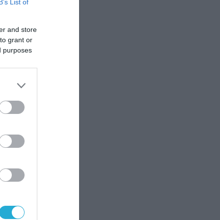
B’s List of
er and store
to grant or
ed purposes