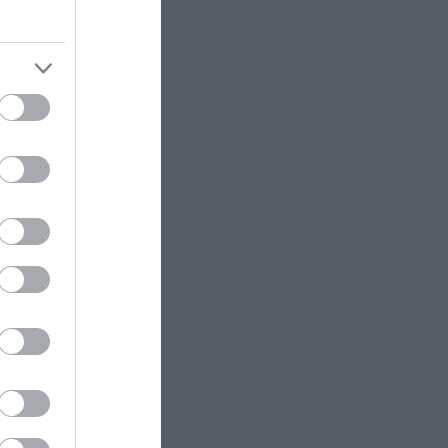
ι
 9
ία
ις