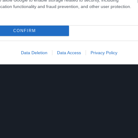
υρό. Αν θες μπορείς να προσθέσεις λίγη κανέλα ή
cation functionality and fraud prevention, and other user protection.
CONFIRM
Data Deletion
Data Access
Privacy Policy