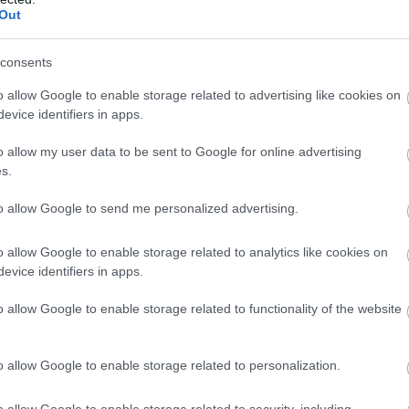
 διατροφή σου, μια από τις καλύτερες επιλογές είνα
Out
consents
o allow Google to enable storage related to advertising like cookies on
ά και λόγο της γλυκιάς του γεύσης καλύπτει την
evice identifiers in apps.
την αγορά ζελέ χωρίς ζάχαρη που αποδίδουν μόνο
o allow my user data to be sent to Google for online advertising
 άφοβα.
s.
to allow Google to send me personalized advertising.
 Αυτό εξηγεί και τη χαμηλότερη θερμιδική τους αξ
o allow Google to enable storage related to analytics like cookies on
 μία μερίδα γλυκό του κουταλιού έχει 100-180kcal
evice identifiers in apps.
κά ταψιού, οι πάστες κτλ.
o allow Google to enable storage related to functionality of the website
να μπολάκι με κρύο γιαούρτι 2% και να μην νοιώθε
μηλότερη ποσότητα σε ζάχαρη ακόμη καλύτερα.
o allow Google to enable storage related to personalization.
ers με φυστικοβούτυρο, καθώς είναι ένα κλασικός
o allow Google to enable storage related to security, including