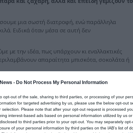
παρά και ζάχαρη, αλλά και επειδή γεμίζουν τ
ρήσουμε μια σωστή διατροφή, ενώ παράλληλα
ιλά. Ειδικά όταν μέσα σε αυτή δεν
με με την ιδέα, πως υπάρχουν κι εναλλακτικές
 περιλαμβάνουν απαραίτητα μπισκότα, σοκολάτα ή
 σύμβουλος διατροφής & ευεξίας, αποκαλύπτει
News -
Do Not Process My Personal Information
τάξεις στην καθημερινότητά σου χωρίς φόβο.
to opt-out of the sale, sharing to third parties, or processing of your per
πημένες της για τις μέρες που θέλει να φάει ένα
formation for targeted advertising by us, please use the below opt-out s
ι να ξεφύγει από τη διατροφή της.
r selection. Please note that after your opt-out request is processed y
eing interest-based ads based on personal information utilized by us or
α κι αν είσαι σε αυστηρή δίαιτα
disclosed to third parties prior to your opt-out. You may separately opt-
losure of your personal information by third parties on the IAB’s list of