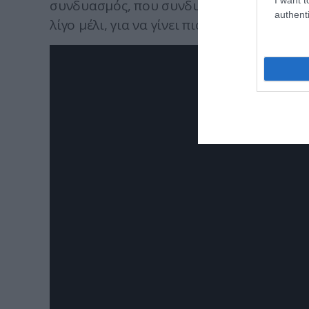
συνδυασμός, που συνδυάζει γλυκό και αλμ
authenti
λίγο μέλι, για να γίνει πιο γλυκό.