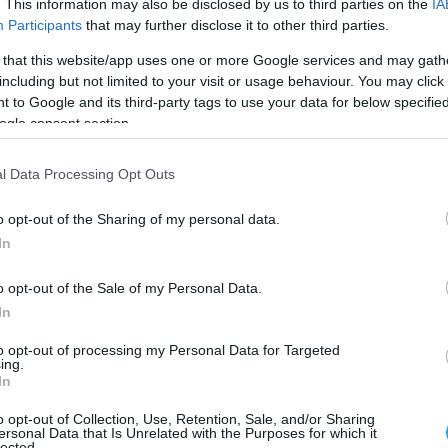
. This information may also be disclosed by us to third parties on the
IA
Participants
that may further disclose it to other third parties.
όμα κι αν βρίσκεσαι σε δίαιτα, είναι το ψημένο
 that this website/app uses one or more Google services and may gath
νεται ακαταμάχητο.
including but not limited to your visit or usage behaviour. You may click 
 to Google and its third-party tags to use your data for below specifi
ogle consent section.
ν σου φανεί είναι ιδανικό. Αυτό άλλωστε είναι και
l Data Processing Opt Outs
ton.
o opt-out of the Sharing of my personal data.
In
γαπάς, αλλά από το τίποτα μπορείς να απολαύσεις κ
o opt-out of the Sale of my Personal Data.
ε μικρότερη ποσότητα. Οι μπουκίτσες από κέικ
In
άσεις την έλλειψη γλυκών από τη διατροφή σου,
to opt-out of processing my Personal Data for Targeted
γεια.
ing.
In
o opt-out of Collection, Use, Retention, Sale, and/or Sharing
ersonal Data that Is Unrelated with the Purposes for which it
lected.