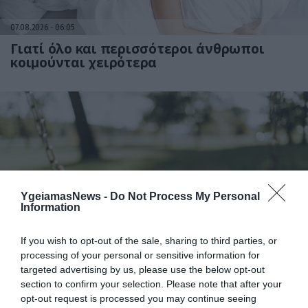
07.08.2026
06:05
Γιατί όλο και περισσότεροι άνθρωποι
κοιμούνται χειρότερα
YgeiamasNews -
Do Not Process My Personal
Information
06.08.2026
21:06
Μπορούμε να ζήσουμε 194 χρόνια; – Ρώσοι
If you wish to opt-out of the sale, sharing to third parties, or
επιστήμονες εξετάζουν τα θεωρητικά όρια
processing of your personal or sensitive information for
της ανθρώπινης ζωής
targeted advertising by us, please use the below opt-out
section to confirm your selection. Please note that after your
opt-out request is processed you may continue seeing