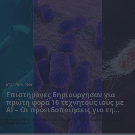
07.08.2026
15:10
Επιστήμονες δημιούργησαν για
πρώτη φορά 16 τεχνητούς ιούς με
AI – Οι προειδοποιήσεις για τη
βιοασφάλεια
Ερευνητές σχεδίασαν 16 νέους βακτηριοφάγους με τη βοήθεια Τεχνητής Νοημοσύνης που εξοντώνουν
ανθεκτικά μικρόβια