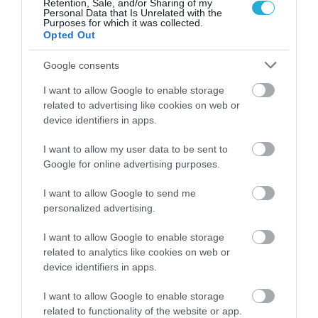
Retention, Sale, and/or Sharing of my
Personal Data that Is Unrelated with the
01.08.2026
15:06
Purposes for which it was collected.
Opted Out
Αυτό είναι το σύμπτωμα του καρκίνου του
δέρματος που μπορεί να εντοπιστεί στο
Google consents
κομμωτήριο! – Τι δείχνει νέα έρευνα
I want to allow Google to enable storage
related to advertising like cookies on web or
device identifiers in apps.
I want to allow my user data to be sent to
Google for online advertising purposes.
I want to allow Google to send me
personalized advertising.
01.08.2026
12:11
I want to allow Google to enable storage
related to analytics like cookies on web or
Ξυπνάτε και σέρνεστε από την κούραση;
device identifiers in apps.
8+1 απλές κινήσεις για περισσότερη
ενέργεια από το πρωί
I want to allow Google to enable storage
related to functionality of the website or app.