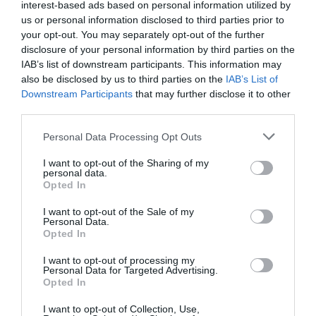
interest-based ads based on personal information utilized by
us or personal information disclosed to third parties prior to
your opt-out. You may separately opt-out of the further
disclosure of your personal information by third parties on the
IAB’s list of downstream participants. This information may
also be disclosed by us to third parties on the
IAB’s List of
Downstream Participants
that may further disclose it to other
third parties.
06.08.2026
09:04
Please note that this website/app uses one or more Google
Personal Data Processing Opt Outs
Δεν ήταν μόνο ηθικοί λόγοι: Γιατί
services and may gather and store information including but
εξαφανίστηκε ο κανιβαλισμός από τις
not limited to your visit or usage behaviour. You may click to
I want to opt-out of the Sharing of my
ανθρώπινες κοινωνίες – Τι δείχνει νέα
personal data.
grant or deny consent to Google and its third-party tags to
Opted In
έρευνα
use your data for below specified purposes in below Google
consent section.
I want to opt-out of the Sale of my
Personal Data.
Opted In
I want to opt-out of processing my
Personal Data for Targeted Advertising.
Opted In
I want to opt-out of Collection, Use,