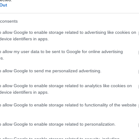
Out
λα και αντικαρκινικά mRNA εμβόλια νέας
consents
o allow Google to enable storage related to advertising like cookies on
ις κλινικές δοκιμές σε ανθρώπους, τότε η
evice identifiers in apps.
αλλάξει ριζικά τα δεδομένα στη θεραπεία του
o allow my user data to be sent to Google for online advertising
σε χιλιάδες ασθενείς παγκοσμίως.
s.
κά στην ιατρική και βιοτεχνολογική καινοτομία,
to allow Google to send me personalized advertising.
 του μέλλοντος.
o allow Google to enable storage related to analytics like cookies on
evice identifiers in apps.
o allow Google to enable storage related to functionality of the website
o allow Google to enable storage related to personalization.
o allow Google to enable storage related to security, including