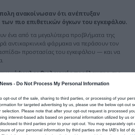
ύπολη ανακοίνωσαν ότι ανέπτυξαν
των πιο επιθετικών όγκων του εγκεφάλου.
υν ένα από τα μεγαλύτερα προβλήματα της
ρά αντικαρκινικά φάρμακα να περάσουν τον
ασπίδα» προστασίας του εγκεφάλου — και να
α.
νανοκάψουλες βιολογικής προέλευσης, τις
ς απόρριψη ή σοβαρές παρενέργειες.
News -
Do Not Process My Personal Information
to opt-out of the sale, sharing to third parties, or processing of your per
formation for targeted advertising by us, please use the below opt-out s
DEVELOPS NEW BRAIN CANCER TREATMENT
r selection. Please note that after your opt-out request is processed y
eing interest-based ads based on personal information utilized by us or
d one of medicine’s toughest problems — how to
disclosed to third parties prior to your opt-out. You may separately opt-
tural protective wall to destroy the deadliest
losure of your personal information by third parties on the IAB’s list of