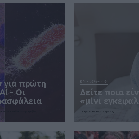
ν για πρώτη
07.08.2026
06:06
AI – Οι
Δείτε ποια εί
ιοασφάλεια
«μίνι εγκεφαλ
ξοντώνουν ανθεκτικά μικρόβια
Τι πρέπει να κάνετε αμέσως