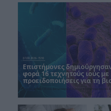
07.08.2026
15:10
Επιστήμονες δημιούργησα
φορά 16 τεχνητούς ιούς με 
προειδοποιήσεις για τη β
Ερευνητές σχεδίασαν 16 νέους βακτηριοφάγους με τη βοήθεια Τεχνητής Νοημοσύνης που ε