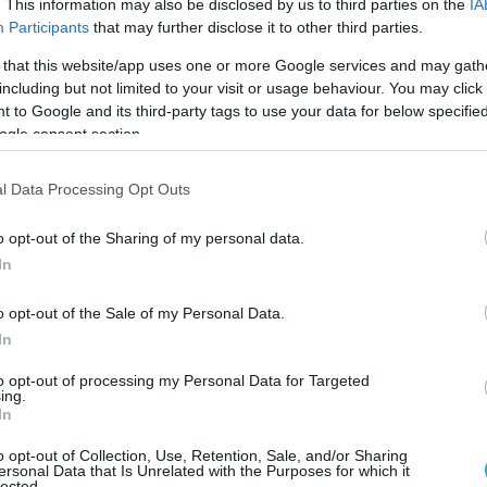
. This information may also be disclosed by us to third parties on the
IA
Participants
that may further disclose it to other third parties.
@STANISKRAPIVNIK)
May 16, 2026
 that this website/app uses one or more Google services and may gath
including but not limited to your visit or usage behaviour. You may click 
ικά ισχυρά αντικαρκινικά φάρμακα ακριβώς σ
 to Google and its third-party tags to use your data for below specifi
ogle consent section.
άσεις που εξαπλώνονται μέσω του εγκεφαλονωτιαίο
l Data Processing Opt Outs
εντυπωσιακά:
o opt-out of the Sharing of my personal data.
ε πλήρως, χωρίς ίχνη όγκου στις εξετάσεις.
In
ανθεκτικότητα που παρουσιάζουν οι περισσότεροι
o opt-out of the Sale of my Personal Data.
κές χημειοθεραπείες.
In
έθοδο laser hyperthermia, μία ελάχιστα επεμβατι
to opt-out of processing my Personal Data for Targeted
ειας.
ing.
In
κατά του καρκίνου»
, οι ειδικοί διευκρινίζουν ότι
o opt-out of Collection, Use, Retention, Sale, and/or Sharing
νη νανοθεραπεία, η οποία βρίσκεται ακόμη σε
ersonal Data that Is Unrelated with the Purposes for which it
lected.