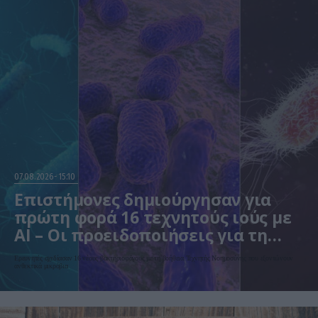
07.08.2026
15:10
Επιστήμονες δημιούργησαν για
πρώτη φορά 16 τεχνητούς ιούς με
AI – Οι προειδοποιήσεις για τη
βιοασφάλεια
Ερευνητές σχεδίασαν 16 νέους βακτηριοφάγους με τη βοήθεια Τεχνητής Νοημοσύνης που εξοντώνουν
ανθεκτικά μικρόβια