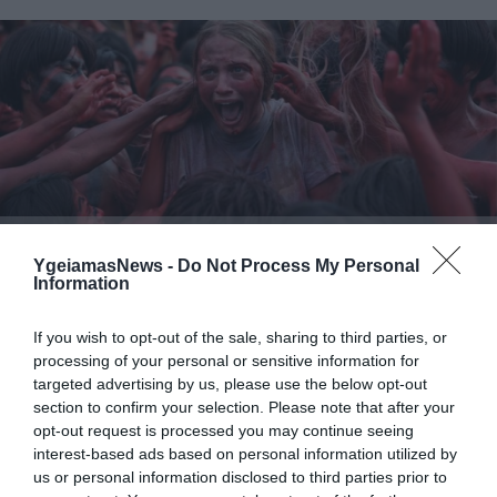
06.08.2026
09:04
Δεν ήταν μόνο ηθικοί λόγοι: Γιατί
YgeiamasNews -
Do Not Process My Personal
εξαφανίστηκε ο κανιβαλισμός από τις
Information
ανθρώπινες κοινωνίες – Τι δείχνει νέα
έρευνα
If you wish to opt-out of the sale, sharing to third parties, or
processing of your personal or sensitive information for
targeted advertising by us, please use the below opt-out
section to confirm your selection. Please note that after your
opt-out request is processed you may continue seeing
interest-based ads based on personal information utilized by
us or personal information disclosed to third parties prior to