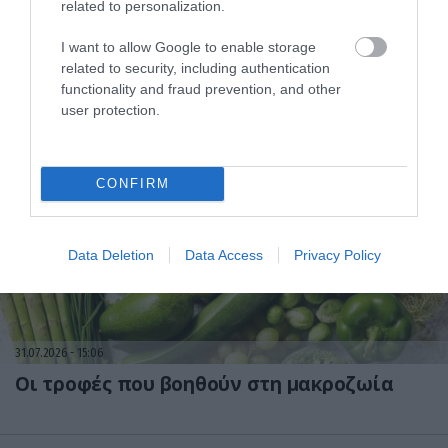
related to personalization.
I want to allow Google to enable storage
31.07.2026
15:10
related to security, including authentication
Τι είναι η χολοκυστεκτομή στην οποία
functionality and fraud prevention, and other
υποβλήθηκε ο Μ.Χατζηγιάννης: Tα
user protection.
συμπτώματα που οδηγούν στην επέμβαση
CONFIRM
Data Deletion
Data Access
Privacy Policy
31.07.2026
15:06
Οι τροφές που βοηθούν στη μακροζωία