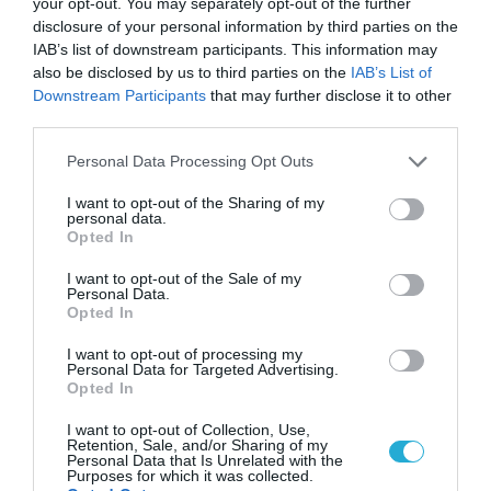
your opt-out. You may separately opt-out of the further
disclosure of your personal information by third parties on the
IAB’s list of downstream participants. This information may
01.08.2026
15:06
also be disclosed by us to third parties on the
IAB’s List of
Downstream Participants
that may further disclose it to other
Αυτό είναι το σύμπτωμα του καρκίνου του
δέρματος που μπορεί να εντοπιστεί στο
third parties.
κομμωτήριο! – Τι δείχνει νέα έρευνα
Please note that this website/app uses one or more Google
Personal Data Processing Opt Outs
services and may gather and store information including but
not limited to your visit or usage behaviour. You may click to
I want to opt-out of the Sharing of my
personal data.
grant or deny consent to Google and its third-party tags to
Opted In
use your data for below specified purposes in below Google
consent section.
I want to opt-out of the Sale of my
Personal Data.
Opted In
I want to opt-out of processing my
Personal Data for Targeted Advertising.
Opted In
01.08.2026
12:11
Ξυπνάτε και σέρνεστε από την κούραση;
I want to opt-out of Collection, Use,
Retention, Sale, and/or Sharing of my
8+1 απλές κινήσεις για περισσότερη
Personal Data that Is Unrelated with the
ενέργεια από το πρωί
Purposes for which it was collected.