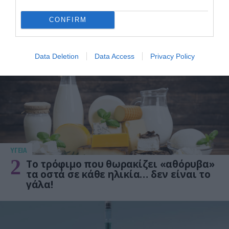
ΥΓΕΙΑ
CONFIRM
1
Αυτό είναι το θαυματουργό έλαιο που
προστατεύει από το Αλτχάιμερ
Data Deletion
Data Access
Privacy Policy
ΥΓΕΙΑ
2
Το τρόφιμο που θωρακίζει «αθόρυβα»
τα οστά σε κάθε ηλικία… δεν είναι το
γάλα!