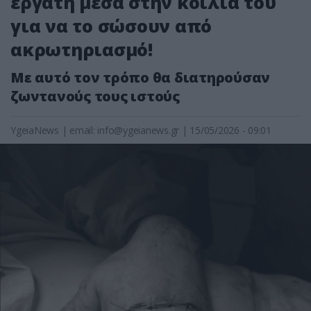
εργάτη μέσα στην κοιλιά του
για να το σώσουν από
ακρωτηριασμό!
Με αυτό τον τρόπο θα διατηρούσαν
ζωντανούς τους ιστούς
YgeiaNews
|
email:
info@ygeianews.gr
| 15/05/2026 - 09:01