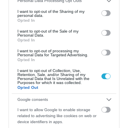
Ιατρικά μυστήρια που έμειναν ανεξήγητα
Personal Data Processing Opt Outs
για δεκαετίες
services and may gather and store information including but
not limited to your visit or usage behaviour. You may click to
I want to opt-out of the Sharing of my
personal data.
grant or deny consent to Google and its third-party tags to
Opted In
use your data for below specified purposes in below Google
consent section.
I want to opt-out of the Sale of my
Personal Data.
Opted In
I want to opt-out of processing my
Personal Data for Targeted Advertising.
Opted In
I want to opt-out of Collection, Use,
31.07.2026
03:05
Retention, Sale, and/or Sharing of my
Personal Data that Is Unrelated with the
Το πιο επικίνδυνο δωμάτιο του σπιτιού –
Purposes for which it was collected.
Εκεί που κρύβεται ο μεγαλύτερος κίνδυνος
Opted Out
Google consents
I want to allow Google to enable storage
related to advertising like cookies on web or
device identifiers in apps.