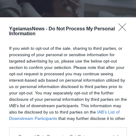
YgeiamasNews -
Do Not Process My Personal
Information
31.07.2026
15:05
Το σύμπτωμα που εμφανίζεται τη νύχτα
If you wish to opt-out of the sale, sharing to third parties, or
και μπορεί να προειδοποιεί για
processing of your personal or sensitive information for
καρδιοπάθεια
targeted advertising by us, please use the below opt-out
section to confirm your selection. Please note that after your
opt-out request is processed you may continue seeing
interest-based ads based on personal information utilized by
us or personal information disclosed to third parties prior to
your opt-out. You may separately opt-out of the further
disclosure of your personal information by third parties on the
IAB’s list of downstream participants. This information may
also be disclosed by us to third parties on the
IAB’s List of
Downstream Participants
that may further disclose it to other
third parties.
31.07.2026
03:06
Please note that this website/app uses one or more Google