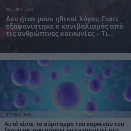
06.08.2026
09:04
Δεν ήταν μόνο ηθικοί λόγοι: Γιατί
εξαφανίστηκε ο κανιβαλισμός από
τις ανθρώπινες κοινωνίες – Τι
δείχνει νέα έρευνα
Η μελέτη βασίστηκε σε μαθηματικά μοντέλα
01.08.2026
15:06
Αυτό είναι το σύμπτωμα του καρκίνου του
δέρματος που μπορεί να εντοπιστεί στο