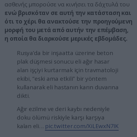
ασθενής μπορούσε να κινήσει τα δάχτυλά του
ενώ βρισκόταν σε αυτή την κατάσταση και
ότι το χέρι θα ανακτούσε την προηγούμενη
μορφή του μετά από αυτήν την επέμβαση,
η οποία θα διαρκούσε μερικές εβδομάδες.
Rusya’da bir inşaatta üzerine beton
plak düşmesi sonucu eli ağır hasar
alan işçiyi kurtarmak için travmatoloji
ekibi, “eski ama etkili” bir yöntem
kullanarak eli hastanın karın duvarına
dikti.
Ağır ezilme ve deri kaybı nedeniyle
doku ölümü riskiyle karşı karşıya
kalan eli…
pic.twitter.com/XiLEwxN7IK