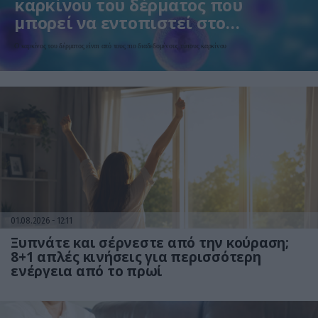
καρκίνου του δέρματος που
μπορεί να εντοπιστεί στο
κομμωτήριο! – Τι δείχνει νέα
Ο καρκίνος του δέρματος είναι από τους πιο διαδεδομένους τύπους καρκίνου
έρευνα
01.08.2026
12:11
Ξυπνάτε και σέρνεστε από την κούραση;
8+1 απλές κινήσεις για περισσότερη
ενέργεια από το πρωί