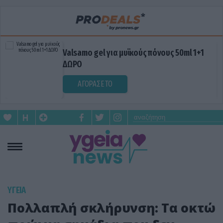
 για μυϊκούς πόνους 50ml 1+1
Blue Gel: Φυσ
σε κάθε εφαρμ
 ΤΟ
ΑΓΟΡΑΣΕ ΤΟ
ΥΓΕΙΑ
Πολλαπλή σκλήρυνση: Τα οκτώ