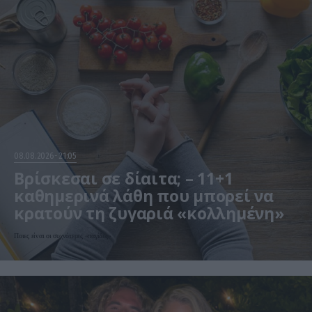
08.08.2026
21:05
Βρίσκεσαι σε δίαιτα; – 11+1
καθημερινά λάθη που μπορεί να
κρατούν τη ζυγαριά «κολλημένη»
Ποιες είναι οι συχνότερες «παγίδες»