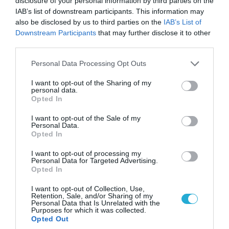
disclosure of your personal information by third parties on the
IAB’s list of downstream participants. This information may
also be disclosed by us to third parties on the
IAB’s List of
Downstream Participants
that may further disclose it to other
third parties.
07.08.2026
15:10
Επιστήμονες δημιούργησαν για
Please note that this website/app uses one or more Google
Personal Data Processing Opt Outs
πρώτη φορά 16 τεχνητούς ιούς με
services and may gather and store information including but
not limited to your visit or usage behaviour. You may click to
I want to opt-out of the Sharing of my
AI – Οι προειδοποιήσεις για τη
personal data.
grant or deny consent to Google and its third-party tags to
βιοασφάλεια
Opted In
use your data for below specified purposes in below Google
Ερευνητές σχεδίασαν 16 νέους βακτηριοφάγους με τη βοήθεια Τεχνητής Νοημοσύνης που εξοντώνουν
ανθεκτικά μικρόβια
consent section.
I want to opt-out of the Sale of my
Personal Data.
Opted In
I want to opt-out of processing my
Personal Data for Targeted Advertising.
Opted In
I want to opt-out of Collection, Use,
Retention, Sale, and/or Sharing of my
Personal Data that Is Unrelated with the
Purposes for which it was collected.
Opted Out