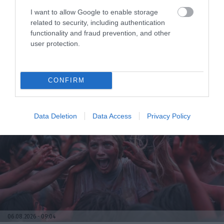
I want to allow Google to enable storage
related to security, including authentication
functionality and fraud prevention, and other
user protection.
06.08.2026
21:06
Μπορούμε να ζήσουμε 194 χρόνια; – Ρώσοι
CONFIRM
επιστήμονες εξετάζουν τα θεωρητικά όρια
της ανθρώπινης ζωής
Data Deletion
Data Access
Privacy Policy
06.08.2026
09:04